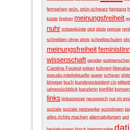
fernsehen
grün. grün-schwarz
hergang
h
meinungsfreiheit
küste
lindner
m
nuhr
ostseeküste
plot
plots
presse
ren
schreiben ohne plots
schreibschulen
sho
meinungsfreiheit
feministin
wissenschaft
gender
gutmensche
Caroline Fourest
esken
kühnert
liberali
pseudo-intellektuelle
queer
schwan
shit
blogger
buch
bundespräsident
cis
etiket
jahresrückblick
kanzlerin
konflikt
konserv
links
linkspresse
neusprech
nur im ers
soziale
soziale netzwerke
soziologen
ta
alles richtig machen
alternativfargen
ard
dat
beziehungen
bloch
brennpunkte