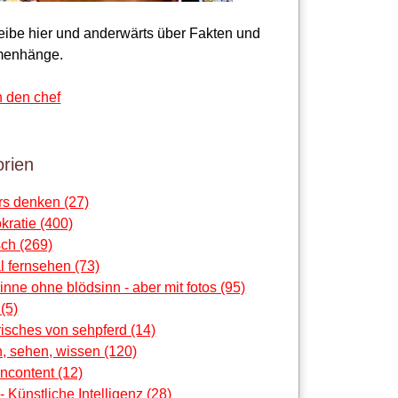
reibe hier und anderwärts über Fakten und
enhänge.
n den chef
rien
rs denken (27)
ratie (400)
ch (269)
al fernsehen (73)
sinne ohne blödsinn - aber mit fotos (95)
 (5)
risches von sehpferd (14)
, sehen, wissen (120)
ncontent (12)
 - Künstliche Intelligenz (28)