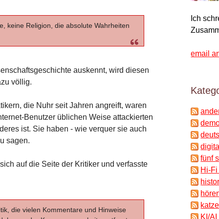
Ich sch
re, keine Religion, die absolute Wahrheiten
Zusamm
email a
senschaftsgeschichte auskennt, wird diesen
zu völlig.
Katego
kern, die Nuhr seit Jahren angreift, waren
ande
 Internet-Benutzer üblichen Weise attackierten
demok
deres ist. Sie haben - wie verquer sie auch
deuts
zu sagen.
digit
fünf 
sich auf die Seite der Kritiker und verfasste
Hi-Fi
histo
hören
katze
tik, die vielen Kommentare und Hinweise
KI/AI