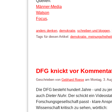
Quellen:
Männer-Media
Watson
Focus
.
Kategorien:
anders denken
,
demokratie
,
schreiben und bloggen
,
Tags für diesen Artikel:
demokratie. meinungsfreiheit
DFG knickt vor Kommentat
Geschrieben von
Gebhard Roese
am
Montag, 3. Au
Die DFG besteht hundert Jahre - und zu jen
auch
Dieter Nuhr
. Der schickt ein Videost
Forschungsgesellschaft passt - klare Ans
Wissenschaft kritisch zu sehen, wörtlich: