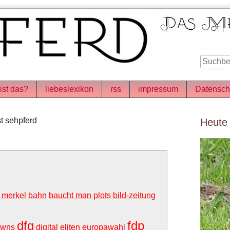
ist das?
liebeslexikon
rss
impressum
Datensch
Seitenle
t sehpferd
Heute
 merkel
bahn
baucht man plots
bild-zeitung
dfg
fdp
owns
digital
eliten
europawahl