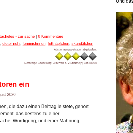
Und das
tacheles - zur sache
|
0 Kommentare
,
dieter nuhr
,
feministinnen
,
fettnäpfchen
,
skandälchen
Abstimmungszeitraum abgelaufen.
Derzeitige Beurteilung: 3.50 von 5, 2 Stimme(n)
185 Klicks
oren ein
gust 2020
en, die dazu einen Beitrag leistete, gehört
atement, das bestens zu einer
prache, Würdigung, und einer Mahnung,