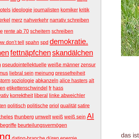
otels
ideologie
journalisten
komiker
kritik
erkel
merz
nahverkehr
narrativ schreiben
te
rente ab 70
scheitern
schreiben
demokratie.
w don't tell
spahn
spd
nen
fettnäpfchen
skandälchen
n
pseudointellektuelle
weiße männer
zensur
smus
liebral sein
meinung
pressefreiheit
storm
soziologie
abkanzeln
alice hasters
alt
ten
etikettenschwindel
fr
hass
ativ
korrektheit
liberal
linke abweichler
ten
politisch
politische
priol
qualität
satire
AI
cheles
thunberg
umwelt
weiß
weiß sein
begriffe
beurteilungsvermögen
ing
das is
dating-branche
düren
energie