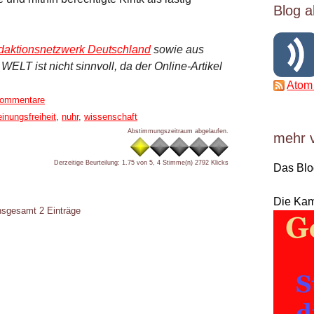
Blog a
aktionsnetzwerk Deutschland
sowie aus
e
WELT
ist nicht sinnvoll, da der Online-Artikel
Atom
Kommentare
inungsfreiheit
,
nuhr
,
wissenschaft
Abstimmungszeitraum abgelaufen.
mehr 
Derzeitige Beurteilung: 1.75 von 5, 4 Stimme(n)
2792 Klicks
Das Bl
Die Ka
insgesamt 2 Einträge