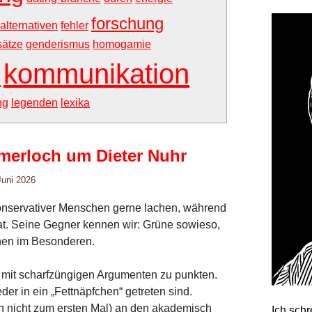
forschung
 alternativen
fehler
ätze
genderismus
homogamie
kommunikation
i
ng
legenden
lexika
merloch um Dieter Nuhr
Juni 2026
konservativer Menschen gerne lachen, während
hat. Seine Gegner kennen wir: Grüne sowieso,
nnen im Besonderen.
rt, mit scharfzüngigen Argumenten zu punkten.
der in ein „Fettnäpfchen“ getreten sind.
h nicht zum ersten Mal) an den akademisch
Ich sch