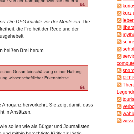
 Nuhr von der Kampagnenwebsite entfernt.
kuri
kurz 
lebe
ss:
Die DFG knickte vor der Meute ein.
Die
liber
iheit, die Freiheit der Rede und der
myth
usgehebelt.
schr
sehpf
n heißen Brei herum:
servi
compute
spam
r falschen Gesamteinschätzung seiner Haltung
tache
ng wissenschaftlicher Erkenntnisse
There
Legende
touri
 Arroganz hervorkehrt. Sie zeigt damit, dass
verb
cht in Ansätzen.
wähl
wisse
wie sollen wie als Bürger und Journalisten
und mithin berechtigte Kiritk als lästig