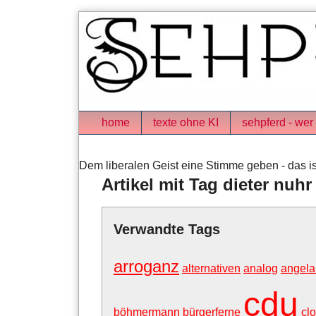
Skip
to
content
Navigation
home
texte ohne KI
sehpferd - wer 
Dem liberalen Geist eine Stimme geben - das is
Artikel mit Tag dieter nuhr
Verwandte Tags
arroganz
alternativen
analog
angela
cdu
böhmermann
bürgerferne
cl