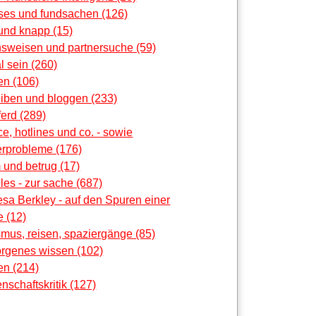
oses und fundsachen (126)
und knapp (15)
nsweisen und partnersuche (59)
al sein (260)
en (106)
eiben und bloggen (233)
erd (289)
ce, hotlines und co. - sowie
rprobleme (176)
 und betrug (17)
les - zur sache (687)
sa Berkley - auf den Spuren einer
 (12)
smus, reisen, spaziergänge (85)
orgenes wissen (102)
en (214)
nschaftskritik (127)