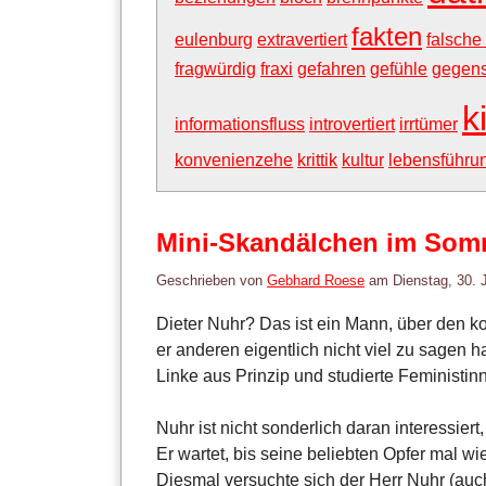
fakten
eulenburg
extravertiert
falsche
fragwürdig
fraxi
gefahren
gefühle
gegens
k
informationsfluss
introvertiert
irrtümer
konvenienzehe
krittik
kultur
lebensführu
Mini-Skandälchen im Som
Geschrieben von
Gebhard Roese
am
Dienstag, 30. 
Dieter Nuhr? Das ist ein Mann, über den 
er anderen eigentlich nicht viel zu sagen 
Linke aus Prinzip und studierte Feministi
Nuhr ist nicht sonderlich daran interessie
Er wartet, bis seine beliebten Opfer mal wie
Diesmal versuchte sich der Herr Nuhr (auc