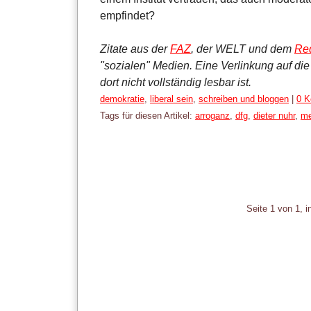
empfindet?
Zitate aus der
FAZ
, der WELT und dem
Red
"sozialen" Medien. Eine Verlinkung auf di
dort nicht vollständig lesbar ist.
Kategorien:
demokratie
,
liberal sein
,
schreiben und bloggen
|
0 
Tags für diesen Artikel:
arroganz
,
dfg
,
dieter nuhr
,
me
Pagination
Seite 1 von 1, 