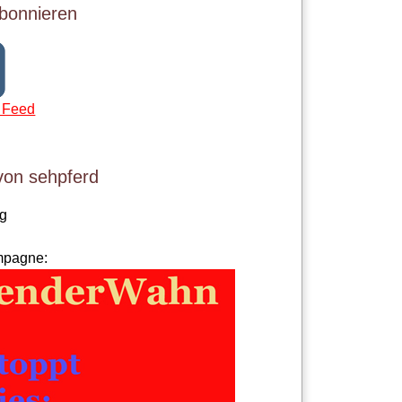
bonnieren
 Feed
von sehpferd
og
mpagne: