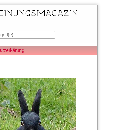
utzerkärung
iste