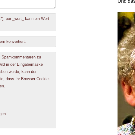
Und das
*), per _wort_ kann ein Wort
ern konvertiert.
on Spamkommentaren zu
 Bild in der Eingabemaske
geben wurde, kann der
e, dass Ihr Browser Cookies
en.
gen: