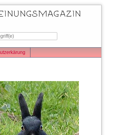
utzerkärung
iste