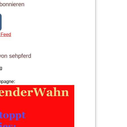
bonnieren
 Feed
von sehpferd
og
mpagne: