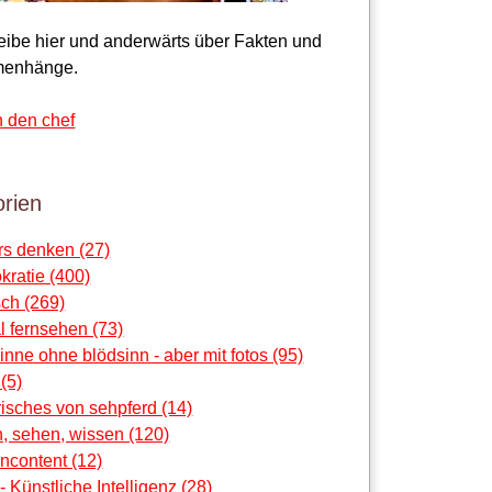
reibe hier und anderwärts über Fakten und
enhänge.
n den chef
rien
rs denken (27)
ratie (400)
ch (269)
al fernsehen (73)
sinne ohne blödsinn - aber mit fotos (95)
 (5)
risches von sehpferd (14)
, sehen, wissen (120)
ncontent (12)
 - Künstliche Intelligenz (28)