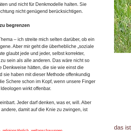
äten und nicht für Denkmodelle halten. Sie
richtung nicht genügend berücksichtigen.
n zu begrenzen
hema – ich streite mich selten darüber, ob ein
igene. Aber mir geht die überhebliche „soziale
e glaubt jede und jeder, selbst korrekter,
zu sein als alle anderen. Das wäre nicht so
 Denkweise hätten, die sie wie einst die
nd sie haben mit dieser Methode offenkundig
die Schere schon im Kopf, wenn unsere Finger
 Ideologen wirkt offenbar.
reinbart. Jeder darf denken, was er, will. Aber
 andere, damit auf die Knie zu zwingen, ist
das is
e
,
religionsähnlich
,
weltanschauungen