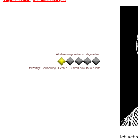
Abstimmungszeitraum abgelaufen.
Derzeitige Beurteilung: 1 von 5, 1 Stimme(n)
1588 Klicks
Ich sch