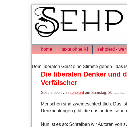
Skip
to
content
Navigation
home
texte ohne KI
sehpferd - wer 
Dem liberalen Geist eine Stimme geben - das is
Die liberalen Denker und 
Verfälscher
Geschrieben von
sehpferd
am
Samstag, 20. Januar
Menschen sind zweigeschlechtlich. Das ist 
Denkrichtungen gibt, die das anders sehen
Nun ist es so: Schreiben wir Autoren von z