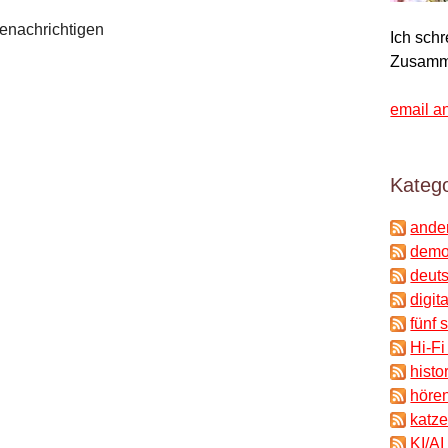
enachrichtigen
Ich sch
Zusamm
email a
Katego
ande
demok
deuts
digit
fünf 
Hi-Fi
histo
hören
katze
KI/AI