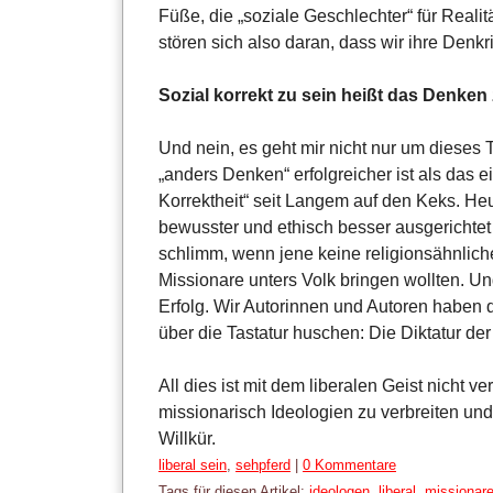
Füße, die „soziale Geschlechter“ für Realit
stören sich also daran, dass wir ihre Denk
Sozial korrekt zu sein heißt das Denke
Und nein, es geht mir nicht nur um dieses T
„anders Denken“ erfolgreicher ist als das e
Korrektheit“ seit Langem auf den Keks. Heut
bewusster und ethisch besser ausgerichtet 
schlimm, wenn jene keine religionsähnliche
Missionare unters Volk bringen wollten. U
Erfolg. Wir Autorinnen und Autoren haben 
über die Tastatur huschen: Die Diktatur der
All dies ist mit dem liberalen Geist nicht ve
missionarisch Ideologien zu verbreiten und
Willkür.
Kategorien:
liberal sein
,
sehpferd
|
0 Kommentare
Tags für diesen Artikel:
ideologen
,
liberal
,
missionar