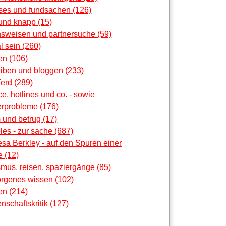
oses und fundsachen (126)
und knapp (15)
nsweisen und partnersuche (59)
al sein (260)
en (106)
eiben und bloggen (233)
erd (289)
ce, hotlines und co. - sowie
rprobleme (176)
 und betrug (17)
les - zur sache (687)
sa Berkley - auf den Spuren einer
 (12)
smus, reisen, spaziergänge (85)
orgenes wissen (102)
en (214)
nschaftskritik (127)