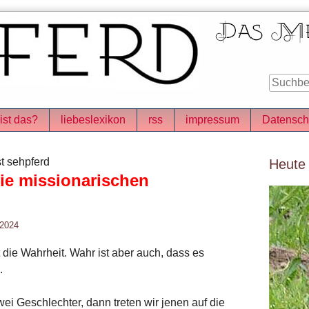
ist das?
liebeslexikon
rss
impressum
Datensch
Seitenle
t sehpferd
Heute
die missionarischen
 2024
die Wahrheit. Wahr ist aber auch, dass es
.
wei Geschlechter, dann treten wir jenen auf die