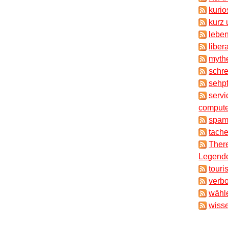
kuri
kurz 
lebe
liber
myth
schr
sehpf
servi
compute
spam
tache
There
Legende
touri
verb
wähl
wisse