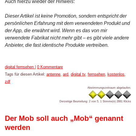
Auch hierzu wieder der
Hinweis
:
Dieser Artikel ist keine Promotion, sondern entspricht der
persönlichen Erfahrung mit dem verwendeten Produkt und
der App, die erwähnt wird. Wenn es das von mir
verwendete Fabrikat nicht mehr gibt – es gibt viele andere
Anbieter, die fast identische Produkte vertreiben.
Kategorien:
digital fernsehen
|
0 Kommentare
Tags für diesen Artikel:
antenne
,
ard
,
digital tv
,
fernsehen
,
kostenlos
,
zdf
Abstimmungszeitraum abgelaufen.
Derzeitige Beurteilung: 2 von 5, 1 Stimme(n)
2881 Klicks
Der Mob soll auch „Mob“ genannt
werden