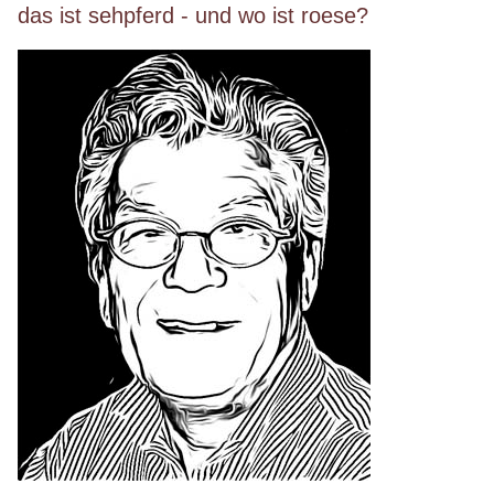
das ist sehpferd - und wo ist roese?