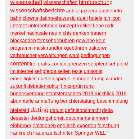
wissenschaft
hirnforschung
wissenschaften
wissenschaftsberichte
agb
al jazeera
aushebeln
bahn
clowns
dating-shows
du
duell
hotels
ich
icon
internet-unternehmen
konzept
kritiker
liebe
mdr
merkel
nachtcafe
neu
nichts denken
bauern
blockanden
fernsehgebühren
gewinne
kein
programm
musk
rundfunkgebühren
traktoren
verbraucher
verwaltungen
wahl
bedingungen
content
frei
gratis-content
grenzen
sehpferd
sehpferd
im internet
sehpferds seiten
texte
umsonst
einseitigkeit
quellen
spiegel
springer
trump
wandel
zukunft
debattenkuktur
links-grün
ruhs
bundesverband
staatsfernsehen
2018 rückblick
2019
abonnierte
anmaßung
berichterstatung
beschimpfung
dating
bielefeld
datum
definitionsmacht
delta
desaster
deutungshoheit
documenta
einhorn
einhörner
emotionen
englisch
experten
forschung
frankreich
frauenzeitschriften
Springer
WELT