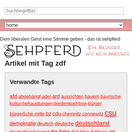
Skip
to
content
Navigation
Dem liberalen Geist eine Stimme geben - das ist sehpferd
Artikel mit Tag zdf
Verwandte Tags
afd
ard
abgehängt
adel
aussichten
bayern
bayrische
kultur
behauptungen
biedenkopf
bsw
bürger
csu
bz
cdu
bürgerliche mitte
chemnitz
connewitz
deutschland
demokratie
deutsch
deutsche
die linke
deutschland zuerst
dieLInke
duldung afd