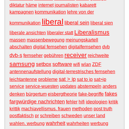
diktatur
häme
internet
journalisten
kabarett
kampagnen
kommunikation
lehre von der
liberal
liberal sein
kommunikation
liberal sien
Liberalismus
liberale ansichten
liberaler statt
massen
massenbewegung
meinungskartell
abschalten
digital fernsehen
digitalfernsehen
dvb
receiver
dvb-s
fernseher
gebühren
reichweite
samsung
setbox
software
wifi
wlan
ZDF
antennenaufstellung
digital-terrestrisches fernsehen
sat > ip
leichtantenne
probleme
sat to ip
sat>ip
service
service-wuesten
updates
abstempeln
anders
fakes
denken
bürgertum
eisbergtheorie
fake-begriffe
fargwürdige nachrichten
fehler
hifi
ideologien
kritik
krittik
machiavellismus. frauen
methoden
post truth
postfaktisch
pr
schreiben
schweden
unser land
wahrheit
wahlen. werbung
wahrheiten
werbung