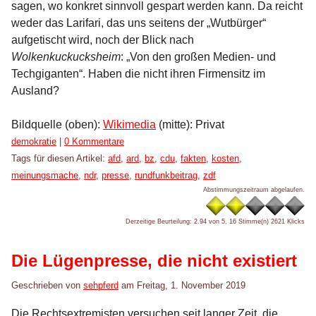
sagen, wo konkret sinnvoll gespart werden kann. Da reicht
weder das Larifari, das uns seitens der „Wutbürger“
aufgetischt wird, noch der Blick nach
Wolkenkuckucksheim
: „Von den großen Medien- und
Techgiganten“. Haben die nicht ihren Firmensitz im
Ausland?
Bildquelle (oben):
Wikimedia
(mitte): Privat
Kategorien:
demokratie
|
0 Kommentare
Tags für diesen Artikel:
afd
,
ard
,
bz
,
cdu
,
fakten
,
kosten
,
meinungsmache
,
ndr
,
presse
,
rundfunkbeitrag
,
zdf
Abstimmungszeitraum abgelaufen.
Derzeitige Beurteilung: 2.94 von 5, 16 Stimme(n)
2621 Klicks
Die Lügenpresse, die nicht existiert
Geschrieben von
sehpferd
am
Freitag, 1. November 2019
Die Rechtsextremisten versuchen seit langer Zeit, die