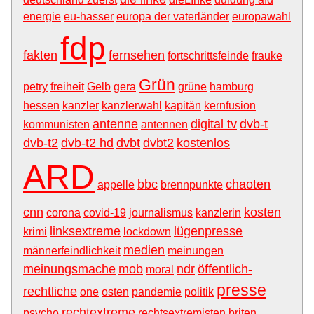
energie
eu-hasser
europa der vaterländer
europawahl
fdp
fakten
fernsehen
fortschrittsfeinde
frauke
Grün
petry
freiheit
Gelb
gera
grüne
hamburg
hessen
kanzler
kanzlerwahl
kapitän
kernfusion
antenne
digital tv
dvb-t
kommunisten
antennen
dvb-t2
dvb-t2 hd
dvbt
dvbt2
kostenlos
ARD
bbc
chaoten
appelle
brennpunkte
cnn
kosten
corona
covid-19
journalismus
kanzlerin
linksextreme
lügenpresse
krimi
lockdown
medien
männerfeindlichkeit
meinungen
meinungsmache
mob
ndr
öffentlich-
moral
presse
rechtliche
one
osten
pandemie
politik
rechtextreme
psycho
rechtsextremisten
briten