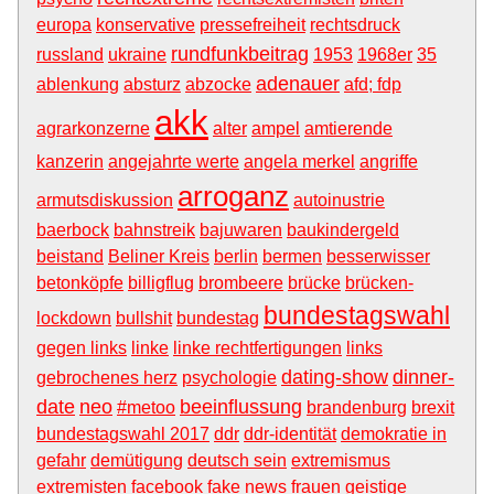
europa
konservative
pressefreiheit
rechtsdruck
rundfunkbeitrag
russland
ukraine
1953
1968er
35
adenauer
ablenkung
absturz
abzocke
afd; fdp
akk
agrarkonzerne
alter
ampel
amtierende
kanzerin
angejahrte werte
angela merkel
angriffe
arroganz
armutsdiskussion
autoinustrie
baerbock
bahnstreik
bajuwaren
baukindergeld
beistand
Beliner Kreis
berlin
bermen
besserwisser
betonköpfe
billigflug
brombeere
brücke
brücken-
bundestagswahl
lockdown
bullshit
bundestag
gegen links
linke
linke rechtfertigungen
links
dating-show
dinner-
gebrochenes herz
psychologie
date
neo
beeinflussung
#metoo
brandenburg
brexit
bundestagswahl 2017
ddr
ddr-identität
demokratie in
gefahr
demütigung
deutsch sein
extremismus
extremisten
facebook
fake news
frauen
geistige