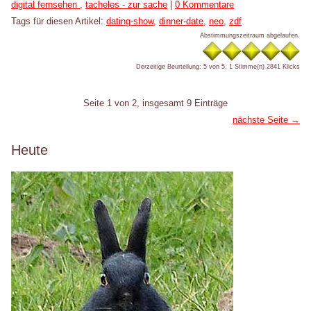
Kategorien:
digital fernsehen
,
tacheles - zur sache
|
0 Kommentare
Tags für diesen Artikel:
dating-show
,
dinner-date
,
neo
,
zdf
Abstimmungszeitraum abgelaufen.
Derzeitige Beurteilung: 5 von 5, 1 Stimme(n)
2841 Klicks
Pagination
Seite 1 von 2, insgesamt 9 Einträge
nächste Seite →
Seitenleiste
Heute