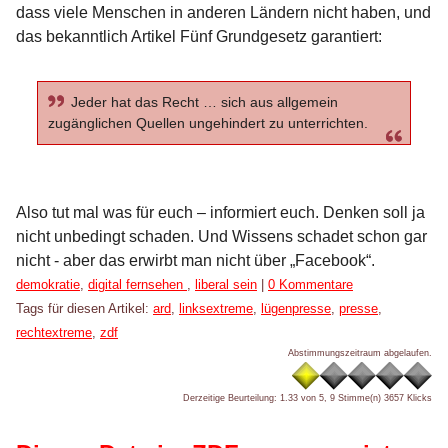
dass viele Menschen in anderen Ländern nicht haben, und
das bekanntlich Artikel Fünf Grundgesetz garantiert:
Jeder hat das Recht … sich aus allgemein
zugänglichen Quellen ungehindert zu unterrichten.
Also tut mal was für euch – informiert euch. Denken soll ja
nicht unbedingt schaden. Und Wissens schadet schon gar
nicht - aber das erwirbt man nicht über „Facebook“.
Kategorien:
demokratie
,
digital fernsehen
,
liberal sein
|
0 Kommentare
Tags für diesen Artikel:
ard
,
linksextreme
,
lügenpresse
,
presse
,
rechtextreme
,
zdf
Abstimmungszeitraum abgelaufen.
Derzeitige Beurteilung: 1.33 von 5, 9 Stimme(n)
3657 Klicks