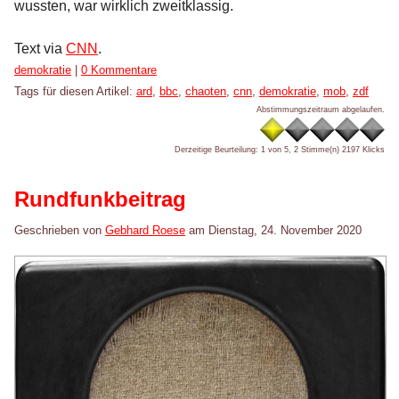
wussten, war wirklich zweitklassig.
Text via
CNN
.
Kategorien:
demokratie
|
0 Kommentare
Tags für diesen Artikel:
ard
,
bbc
,
chaoten
,
cnn
,
demokratie
,
mob
,
zdf
Abstimmungszeitraum abgelaufen.
Derzeitige Beurteilung: 1 von 5, 2 Stimme(n)
2197 Klicks
Rundfunkbeitrag
Geschrieben von
Gebhard Roese
am
Dienstag, 24. November 2020