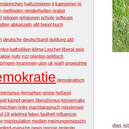
rsternchen
halluzinieren
it
kategorien
ki
n
methoden
minderheiten
orakel
l
religion
religionen
schule
software
aften
abkanzeln
afd
brexit
buch
h
deutsche
deutschland
duldung afd
enlos
katholiken
klima
Laschet
liberal sein
algie
nuhr
nzz
planlos
politisch
hüringen
tyrannnen
uion
uk
wahl
angejahrte
emokratie
demokratisch
eminismus
fernsehen
grüne
holland
ort
kampf gegen liberalismus
konservativ
ansichten
links
machtanspruch
missionare
id-19
edelmut
fakes
faulheit
influencer
ge
manipulation
medien
meinungsmagazin
das is
hpferd-magazin
news
presse
proteste