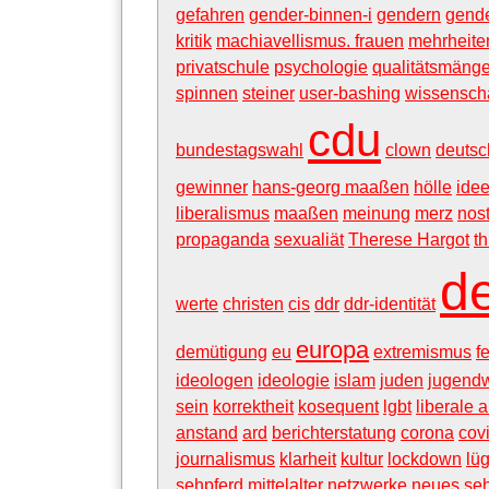
gefahren
gender-binnen-i
gendern
gende
kritik
machiavellismus. frauen
mehrheite
privatschule
psychologie
qualitätsmänge
spinnen
steiner
user-bashing
wissensch
cdu
bundestagswahl
clown
deutsc
gewinner
hans-georg maaßen
hölle
ide
liberalismus
maaßen
meinung
merz
nost
propaganda
sexualiät
Therese Hargot
t
d
werte
christen
cis
ddr
ddr-identität
europa
demütigung
eu
extremismus
f
ideologen
ideologie
islam
juden
jugendw
sein
korrektheit
kosequent
lgbt
liberale 
anstand
ard
berichterstatung
corona
cov
journalismus
klarheit
kultur
lockdown
lü
sehpferd
mittelalter
netzwerke
neues se