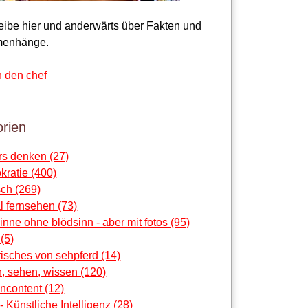
reibe hier und anderwärts über Fakten und
enhänge.
n den chef
rien
rs denken (27)
ratie (400)
ch (269)
al fernsehen (73)
sinne ohne blödsinn - aber mit fotos (95)
 (5)
risches von sehpferd (14)
, sehen, wissen (120)
ncontent (12)
 - Künstliche Intelligenz (28)