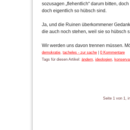
sozusagen „flehentlich“ darum bitten, doch
doch eigentlich so hübsch sind.
Ja, und die Ruinen überkommener Gedank
die auch noch stehen, weil sie so hübsch 
Wir werden uns davon trennen müssen. Mög
Kategorien:
demokratie
,
tacheles - zur sache
|
0 Kommentare
Tags für diesen Artikel:
ändern
,
ideologien
,
konservat
Pagination
Seite 1 von 1, 