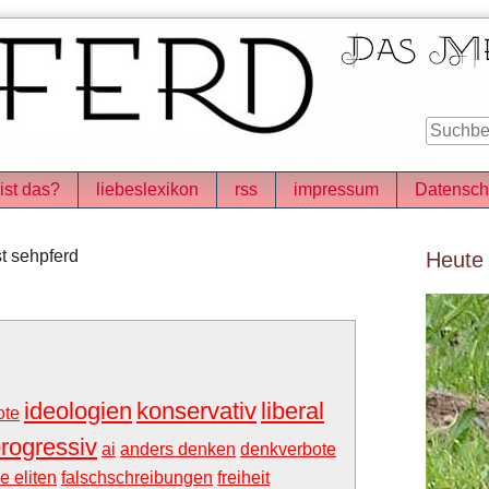
ist das?
liebeslexikon
rss
impressum
Datensch
Seitenle
t sehpferd
Heute
ideologien
konservativ
liberal
ote
rogressiv
ai
anders denken
denkverbote
e eliten
falschschreibungen
freiheit