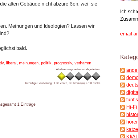
 die alten Gebäude nicht abzureißen, weil sie
Ich sch
Zusamm
en, Meinungen und Ideologien? Lassen wir
sind?
email a
lichst bald.
Katego
iv
,
liberal
,
meinungen
,
politik
,
progressiv
,
verharren
ande
Abstimmungszeitraum abgelaufen.
demok
Derzeitige Beurteilung: 1.33 von 5, 3 Stimme(n)
2738 Klicks
deuts
digit
fünf 
insgesamt 1 Einträge
Hi-Fi
histo
hören
katze
KI/AI