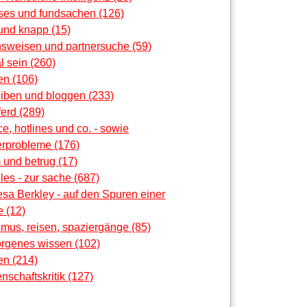
oses und fundsachen (126)
und knapp (15)
nsweisen und partnersuche (59)
al sein (260)
en (106)
eiben und bloggen (233)
erd (289)
ce, hotlines und co. - sowie
rprobleme (176)
 und betrug (17)
les - zur sache (687)
sa Berkley - auf den Spuren einer
 (12)
smus, reisen, spaziergänge (85)
orgenes wissen (102)
en (214)
nschaftskritik (127)