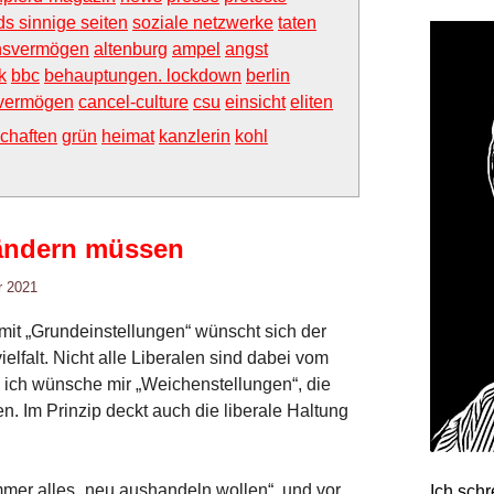
ds sinnige seiten
soziale netzwerke
taten
onsvermögen
altenburg
ampel
angst
k
bbc
behauptungen. lockdown
berlin
svermögen
cancel-culture
csu
einsicht
eliten
chaften
grün
heimat
kanzlerin
kohl
ändern müssen
r 2021
it „Grundeinstellungen“ wünscht sich der
elfalt. Nicht alle Liberalen sind dabei vom
h ich wünsche mir „Weichenstellungen“, die
n. Im Prinzip deckt auch die liberale Haltung
immer alles „neu aushandeln wollen“, und vor
Ich sch