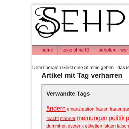
Skip
to
content
Navigation
home
texte ohne KI
sehpferd - wer 
Dem liberalen Geist eine Stimme geben - das is
Artikel mit Tag verharren
Verwandte Tags
ändern
emanzipation
frauen
frauenqu
meinungen
politik
p
macht
männer
dummheit
esoterik
etiketten
fakten
falsch