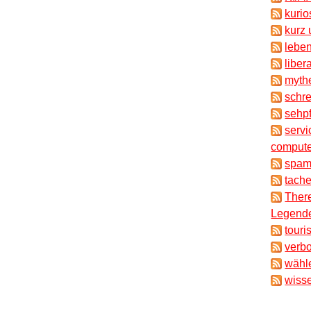
kuri
kurz 
lebe
liber
myth
schr
sehpf
servi
compute
spam
tache
There
Legende
touri
verb
wähl
wisse