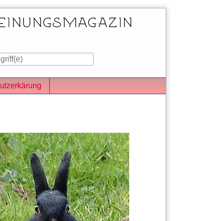
utzerkärung
iste