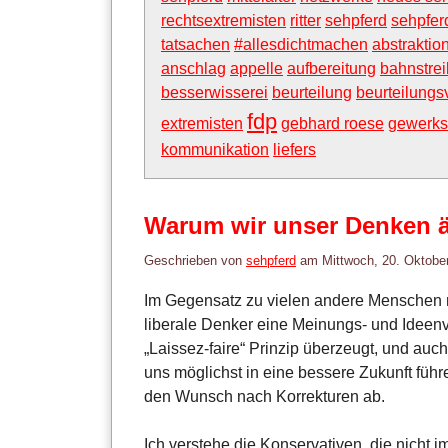
rechtsextremisten
ritter
sehpferd
sehpfer
tatsachen
#allesdichtmachen
abstrakti
anschlag
appelle
aufbereitung
bahnstrei
besserwisserei
beurteilung
beurteilung
fdp
extremisten
gebhard roese
gewerks
kommunikation
liefers
Warum wir unser Denken 
Geschrieben von
sehpferd
am
Mittwoch, 20. Oktobe
Im Gegensatz zu vielen andere Menschen m
liberale Denker eine Meinungs- und Ideenvi
„Laissez-faire“ Prinzip überzeugt, und auc
uns möglichst in eine bessere Zukunft führe
den Wunsch nach Korrekturen ab.
Ich verstehe die Konservativen, die nicht 