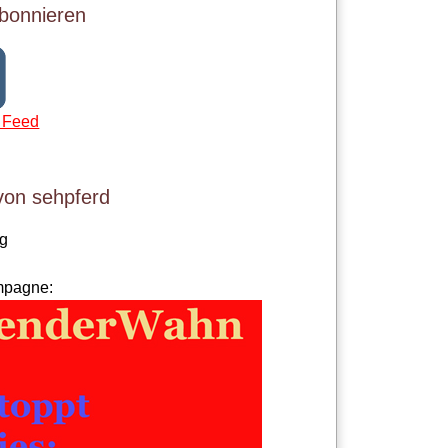
bonnieren
 Feed
von sehpferd
og
mpagne: