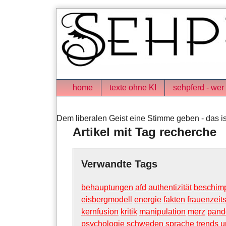
Skip
to
content
Navigation
home
texte ohne KI
sehpferd - wer 
Dem liberalen Geist eine Stimme geben - das is
Artikel mit Tag recherche
Verwandte Tags
behauptungen
afd
authentizität
beschim
eisbergmodell
energie
fakten
frauenzeits
kernfusion
kritik
manipulation
merz
pand
psychologie
schweden
sprache
trends
u