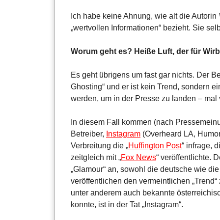
Ich habe keine Ahnung, wie alt die Autorin
„wertvollen Informationen“ bezieht. Sie selb
Worum geht es? Heiße Luft, der für Wirb
Es geht übrigens um fast gar nichts. Der Begr
Ghosting“ und er ist kein Trend, sondern ei
werden, um in der Presse zu landen – mal 
In diesem Fall kommen (nach Pressemeinu
Betreiber,
Instagram
(Overheard LA, Humorm
Verbreitung die „
Huffington Post
“ infrage, 
zeitgleich mit „
Fox News
“ veröffentlichte
„Glamour“ an, sowohl die deutsche wie di
veröffentlichen den vermeintlichen „Trend
unter anderem auch bekannte österreichisch
konnte, ist in der Tat „Instagram“.