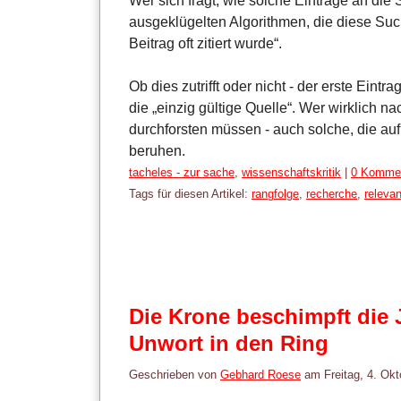
Wer sich fragt, wie solche Einträge an die
ausgeklügelten Algorithmen, die diese Su
Beitrag oft zitiert wurde“.
Ob dies zutrifft oder nicht - der erste Eintra
die „einzig gültige Quelle“. Wer wirklich n
durchforsten müssen - auch solche, die a
beruhen.
Kategorien:
tacheles - zur sache
,
wissenschaftskritik
|
0 Komme
Tags für diesen Artikel:
rangfolge
,
recherche
,
releva
Die Krone beschimpft die 
Unwort in den Ring
Geschrieben von
Gebhard Roese
am
Freitag, 4. Ok