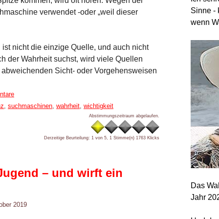
 Spitze kommen, wird oft hören: Wegen der
Sinne - 
chmaschine verwendet -oder „weil dieser
wenn Wa
g ist nicht die einzige Quelle, und auch nicht
ach der Wahrheit suchst, wird viele Quellen
uf abweichenden Sicht- oder Vorgehensweisen
ntare
nz
,
suchmaschinen
,
wahrheit
,
wichtigkeit
Abstimmungszeitraum abgelaufen.
Derzeitige Beurteilung: 1 von 5, 1 Stimme(n)
1763 Klicks
Jugend – und wirft ein
Das Wah
Jahr 20
tober 2019