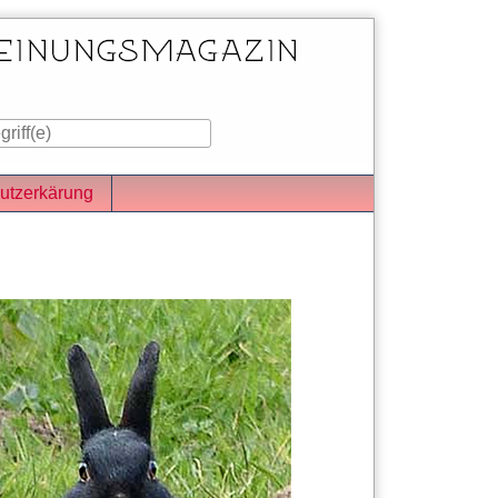
utzerkärung
iste