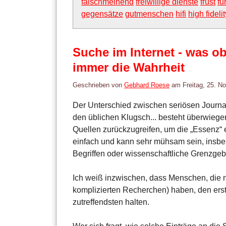
falschmeinend
freiwillige dienste
frust
fu
gegensätze
gutmenschen
hifi
high fidelit
Suche im Internet - was o
immer die Wahrheit
Geschrieben von
Gebhard Roese
am
Freitag, 25. 
Der Unterschied zwischen seriösen Journa
den üblichen Klugsch... besteht überwiege
Quellen zurückzugreifen, um die „Essenz“ e
einfach und kann sehr mühsam sein, insbe
Begriffen oder wissenschaftliche Grenzgebi
Ich weiß inzwischen, dass Menschen, die n
komplizierten Recherchen) haben, den ers
zutreffendsten halten.