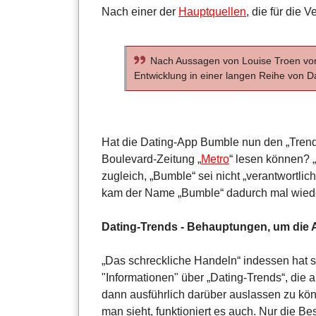
Nach einer der
Hauptquellen
, die für die 
Nach Aussagen von Louise Troen von B
Entwicklung in einer langen Reihe von Da
Hat die Dating-App Bumble nun den „Trend e
Boulevard-Zeitung „
Metro
“ lesen können? „
zugleich, „Bumble“ sei nicht „verantwortlic
kam der Name „Bumble“ dadurch mal wieder
Dating-Trends - Behauptungen, um die A
„Das schreckliche Handeln“ indessen hat s
"Informationen" über „Dating-Trends“, die
dann ausführlich darüber auslassen zu kön
man sieht, funktioniert es auch. Nur die B