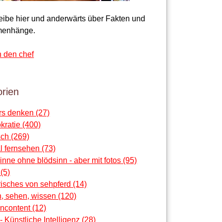
reibe hier und anderwärts über Fakten und
enhänge.
n den chef
rien
rs denken (27)
ratie (400)
ch (269)
al fernsehen (73)
sinne ohne blödsinn - aber mit fotos (95)
 (5)
risches von sehpferd (14)
, sehen, wissen (120)
ncontent (12)
 - Künstliche Intelligenz (28)