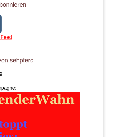
bonnieren
 Feed
von sehpferd
og
mpagne: