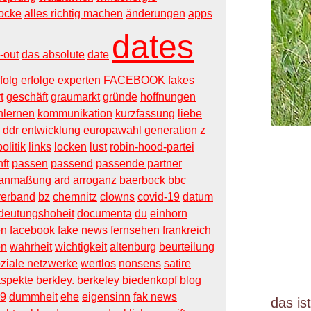
ocke
alles richtig machen
änderungen
apps
dates
-out
das absolute
date
folg
erfolge
experten
FACEBOOK
fakes
t
geschäft
graumarkt
gründe
hoffnungen
nlernen
kommunikation
kurzfassung
liebe
ddr
entwicklung
europawahl
generation z
politik
links
locken
lust
robin-hood-partei
ft
passen
passend
passende partner
anmaßung
ard
arroganz
baerbock
bbc
erband
bz
chemnitz
clowns
covid-19
datum
deutungshoheit
documenta
du
einhorn
en
facebook
fake news
fernsehen
frankreich
en
wahrheit
wichtigkeit
altenburg
beurteilung
ziale netzwerke
wertlos
nonsens
satire
spekte
berkley. berkeley
biedenkopf
blog
19
dummheit
ehe
eigensinn
fak news
das is