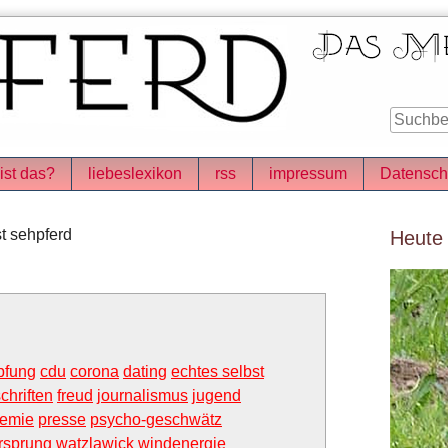
ist das?
liebeslexikon
rss
impressum
Datensch
Seitenle
t sehpferd
Heute
pfung
cdu
corona
dating
echtes selbst
chriften
freud
journalismus
jugend
emie
presse
psycho-geschwätz
rsprung
watzlawick
windenergie