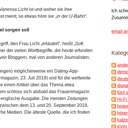
Vanessa Licht
ist und woher sie ihre
Ich sch
st meint, so etwas höre sie „
in der U-Bahn
“.
Zusamm
el sorgen soll
email a
iff, den Frau Licht „erläutert“, heißt „Soft
ner der vielen Wortbegriffe, die heute erfunden
Katego
von Bloggern, mal von anderen Journalisten.
ande
ngen) möglicherweise ein Dating-App-
demok
agazin, 23. Juli 2019) und für die weltweite
deuts
die einen Artikel über das Thema etwa
digit
. Dem schloss sich alsbald das Frauenmagazin
fünf 
e englische Ausgabe. Die meisten Zeitungen
Hi-Fi
“ zwischen dem 13. und 20. September 2019,
histo
e Medien. Die älteste Quelle, die ich finden
hören
katze
KI/AI