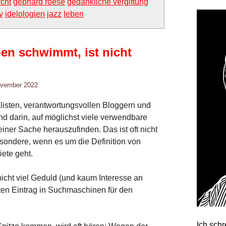
rcht
gebhard roese
gedankliche vergiftung
y
idelologien
jazz
leben
ben schwimmt, ist nicht
November 2022
listen, verantwortungsvollen Bloggern und
nd darin, auf möglichst viele verwendbare
iner Sache herauszufinden. Das ist oft nicht
sondere, wenn es um die Definition von
ete geht.
icht viel Geduld (und kaum Interesse an
ten Eintrag in Suchmaschinen für den
Ich sch