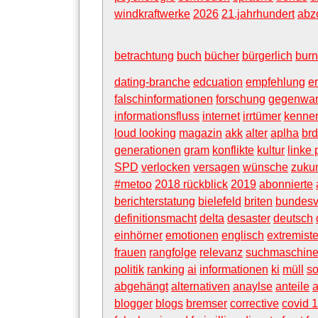
windkraftwerke
2026
21.jahrhundert
abz
betrachtung
buch
bücher
bürgerlich
burn
dating-branche
edcuation
empfehlung
er
falschinformationen
forschung
gegenwar
informationsfluss
internet
irrtümer
kenne
loud looking
magazin
akk
alter
aplha
brd
generationen
gram
konflikte
kultur
linke 
SPD
verlocken
versagen
wünsche
zukun
#metoo
2018 rückblick
2019
abonnierte
berichterstatung
bielefeld
briten
bundesv
definitionsmacht
delta
desaster
deutsch
einhörner
emotionen
englisch
extremist
frauen
rangfolge
relevanz
suchmaschin
politik
ranking
ai
informationen
ki
müll
so
abgehängt
alternativen
anaylse
anteile
a
blogger
blogs
bremser
corrective
covid 