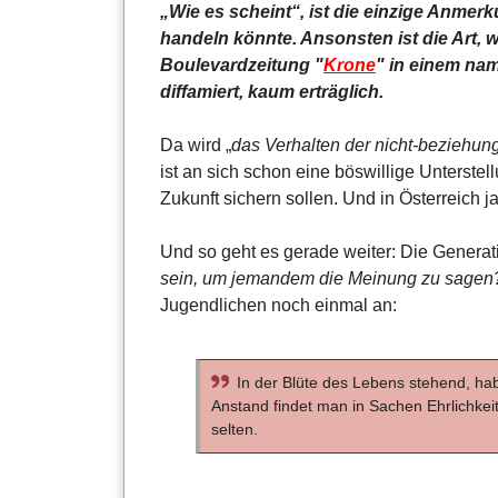
„Wie es scheint“, ist die einzige Anmer
handeln könnte. Ansonsten ist die Art, w
Boulevardzeitung "
Krone
" in einem na
diffamiert, kaum erträglich.
Da wird „
das Verhalten der nicht-beziehu
ist an sich schon eine böswillige Unterste
Zukunft sichern sollen. Und in Österreich j
Und so geht es gerade weiter: Die Generati
sein, um jemandem die Meinung zu sagen
Jugendlichen noch einmal an:
In der Blüte des Lebens stehend, hab
Anstand findet man in Sachen Ehrlichke
selten.