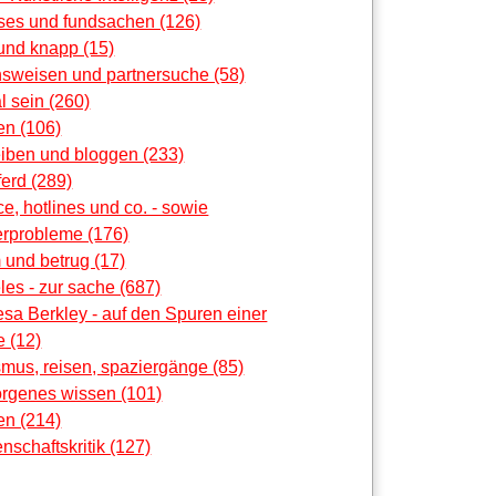
oses und fundsachen (126)
und knapp (15)
nsweisen und partnersuche (58)
al sein (260)
en (106)
eiben und bloggen (233)
erd (289)
ce, hotlines und co. - sowie
rprobleme (176)
 und betrug (17)
les - zur sache (687)
sa Berkley - auf den Spuren einer
 (12)
smus, reisen, spaziergänge (85)
orgenes wissen (101)
en (214)
nschaftskritik (127)