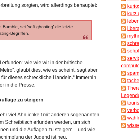
Verbreitung sorgten, wird allerdings behauptet:
kuri
kurz 
lebe
umble, sei 'soft ghosting' die letzte
liber
ting-Begriffen.
myth
schr
sehpf
servi
rfunden“ wie wie wir in der britische
compute
Metro“, glaubt dies, wie es scheint, sagt aber
spam
h für dieses schreckliche Handeln.“ Immerhin
tache
 in die Presse.
There
Legende
uflage zu steigern
touri
verb
ehr viel Ähnlichkeit mit anderen sogenannten
wähl
 am Schreibtisch erfunden werden, um sich
wisse
nen und die Auflagen zu steigern – und wie
eschimpfung der Jugend ist neu.