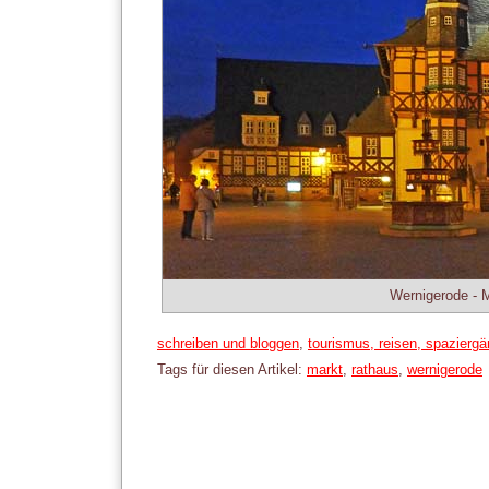
Wernigerode - M
Kategorien:
schreiben und bloggen
,
tourismus, reisen, spazierg
Tags für diesen Artikel:
markt
,
rathaus
,
wernigerode