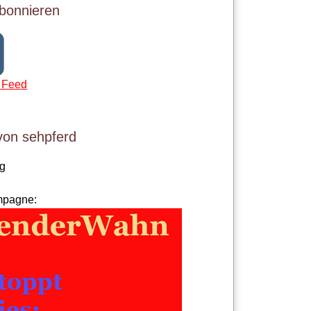
bonnieren
 Feed
von sehpferd
og
mpagne: