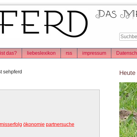
ist das?
liebeslexikon
rss
impressum
Datensch
Seitenle
t sehpferd
Heute
misserfolg
ökonomie
partnersuche