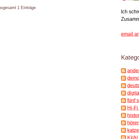
insgesamt 1 Einträge
Ich sch
Zusamm
email a
Katego
ande
demok
deuts
digit
fünf 
Hi-Fi
histo
hören
katze
KI/AI