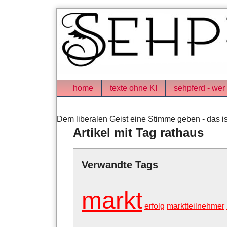
Skip
to
content
Navigation
home
texte ohne KI
sehpferd - wer 
Dem liberalen Geist eine Stimme geben - das is
Artikel mit Tag rathaus
Verwandte Tags
markt
erfolg
marktteilnehmer