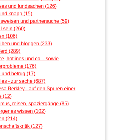
oses und fundsachen (126)
und knapp (15)
nsweisen und partnersuche (59)
al sein (260)
en (106)
eiben und bloggen (233)
erd (289)
ce, hotlines und co. - sowie
rprobleme (176)
 und betrug (17)
les - zur sache (687)
sa Berkley - auf den Spuren einer
 (12)
smus, reisen, spaziergänge (85)
orgenes wissen (102)
en (214)
nschaftskritik (127)