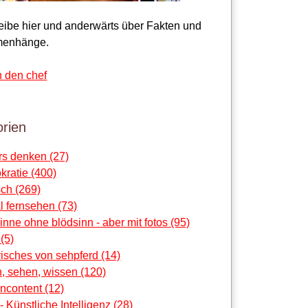
reibe hier und anderwärts über Fakten und
enhänge.
n den chef
rien
rs denken (27)
ratie (400)
ch (269)
al fernsehen (73)
sinne ohne blödsinn - aber mit fotos (95)
 (5)
risches von sehpferd (14)
, sehen, wissen (120)
ncontent (12)
 - Künstliche Intelligenz (28)