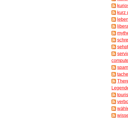
kuri
kurz 
lebe
liber
myth
schr
sehpf
servi
compute
spam
tache
There
Legende
touri
verb
wähl
wisse