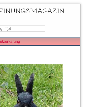
utzerkärung
iste