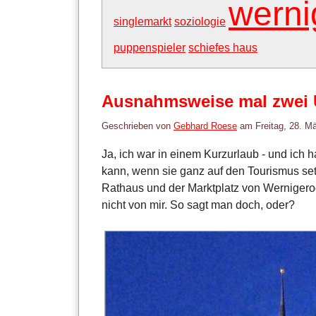
werni
singlemarkt
soziologie
puppenspieler
schiefes haus
Ausnahmsweise mal zwei U
Geschrieben von
Gebhard Roese
am
Freitag, 28. M
Ja, ich war in einem Kurzurlaub - und ich h
kann, wenn sie ganz auf den Tourismus setz
Rathaus und der Marktplatz von Wernigerode
nicht von mir. So sagt man doch, oder?