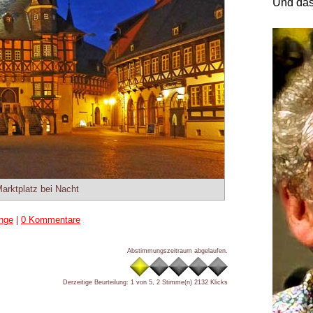
Und das
arktplatz bei Nacht
änge
|
0 Kommentare
Abstimmungszeitraum abgelaufen.
Derzeitige Beurteilung: 1 von 5, 2 Stimme(n)
2132 Klicks