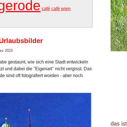
gerode
café
café wien
rlaubsbilder
ärz 2025
abe gestaunt, wie sich eine Stadt entwickeln
t und dabei die "Eigenart" nicht vergisst. Das
 sind oft fotografiert worden - aber noch
das is