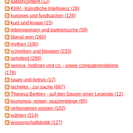
katzencontent (12)
KI/AI - Künstliche Intelligenz (28)
kurioses und fundsachen (126)
kurz und knapp (15)
lebensweisen und partnersuche (59)
liberal sein (260)
mythen (106)
schreiben und bloggen (233)
sehpferd (289)
service, hotlines und co. - sowie computerprobleme
(176)
spam und betrug (17)
tacheles - zur sache (687)
Theresa Berkley - auf den Spuren einer Legende (12)
tourismus, reisen, spaziergänge (85)
verborgenes wissen (102)
wählen (214)
wissenschaftskritik (127)