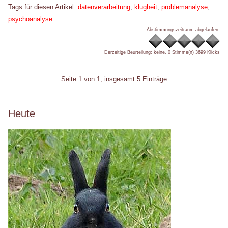
Tags für diesen Artikel:
datenverarbeitung
,
klugheit
,
problemanalyse
,
psychoanalyse
Abstimmungszeitraum abgelaufen.
Derzeitige Beurteilung: keine, 0 Stimme(n)
3699 Klicks
Pagination
Seite 1 von 1, insgesamt 5 Einträge
Seitenleiste
Heute