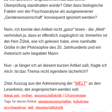
Überprüfung standhalten würde? Oder dass biologische
Fakten von der Psychoanalyse als ausgewiesener
„Geisteswissenschaft" konsequent ignoriert werden?
Nein, ich konnte den Artikel nicht „ganz“ lesen - die „Welt“
verhindert ja, dass er öffentlich zugänglich ist. Immerhin ist
der Herr Žižek, wie ich gelesen habe, eine namhafte
Größe in der Philosophie des 20. Jahrhunderts und ein
rhetorisch sehr begabter Mann.
Nun - je länger ich an diesem kurzen Artikel saß, fragte ich
mich: Ist das Thema nicht irgendwie lächerlich?
Zitat: Auszug aus der Adressierung der "
WELT
" an den
Leserkreis, der angesprochen werden soll.
Kategorien:
liberal sein
,
mythen
,
wissenschaftskritik
|
0 Kommentare
Tags für diesen Artikel:
geisteswissenschaften
,
kulturkrieg
,
psychoanalyse
,
welt
,
wissenschaftskritik