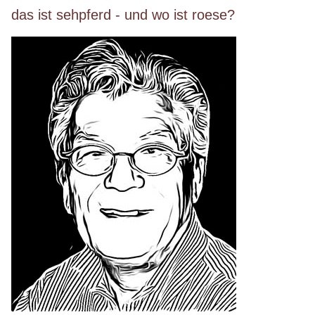
das ist sehpferd - und wo ist roese?