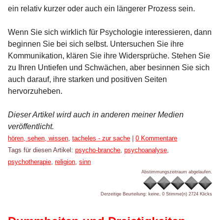
ein relativ kurzer oder auch ein längerer Prozess sein.
Wenn Sie sich wirklich für Psychologie interessieren, dann
beginnen Sie bei sich selbst. Untersuchen Sie ihre
Kommunikation, klären Sie ihre Widersprüche. Stehen Sie
zu Ihren Untiefen und Schwächen, aber besinnen Sie sich
auch darauf, ihre starken und positiven Seiten
hervorzuheben.
Dieser Artikel wird auch in anderen meiner Medien
veröffentlicht.
Kategorien:
hören, sehen, wissen
,
tacheles - zur sache
|
0 Kommentare
Tags für diesen Artikel:
psycho-branche
,
psychoanalyse
,
psychotherapie
,
religion
,
sinn
Abstimmungszeitraum abgelaufen.
Derzeitige Beurteilung: keine, 0 Stimme(n)
2724 Klicks