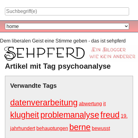
Skip
to
content
Navigation
Dem liberalen Geist eine Stimme geben - das ist sehpferd
Artikel mit Tag psychoanalyse
Verwandte Tags
datenverarbeitung
abwertung
it
klugheit
problemanalyse
freud
19.
berne
jahrhundert
behauptungen
bewusst