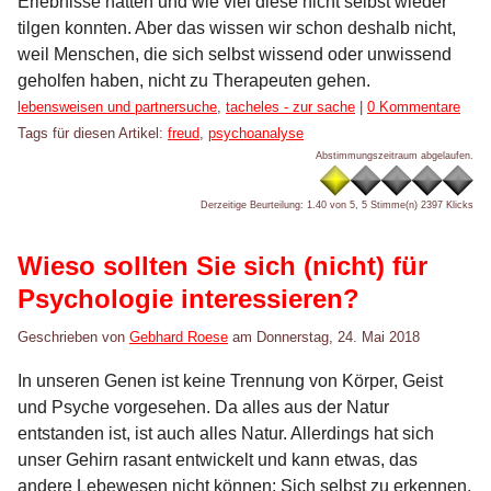
Erlebnisse hatten und wie viel diese nicht selbst wieder
tilgen konnten. Aber das wissen wir schon deshalb nicht,
weil Menschen, die sich selbst wissend oder unwissend
geholfen haben, nicht zu Therapeuten gehen.
Kategorien:
lebensweisen und partnersuche
,
tacheles - zur sache
|
0 Kommentare
Tags für diesen Artikel:
freud
,
psychoanalyse
Abstimmungszeitraum abgelaufen.
Derzeitige Beurteilung: 1.40 von 5, 5 Stimme(n)
2397 Klicks
Wieso sollten Sie sich (nicht) für
Psychologie interessieren?
Geschrieben von
Gebhard Roese
am
Donnerstag, 24. Mai 2018
In unseren Genen ist keine Trennung von Körper, Geist
und Psyche vorgesehen. Da alles aus der Natur
entstanden ist, ist auch alles Natur. Allerdings hat sich
unser Gehirn rasant entwickelt und kann etwas, das
andere Lebewesen nicht können: Sich selbst zu erkennen.