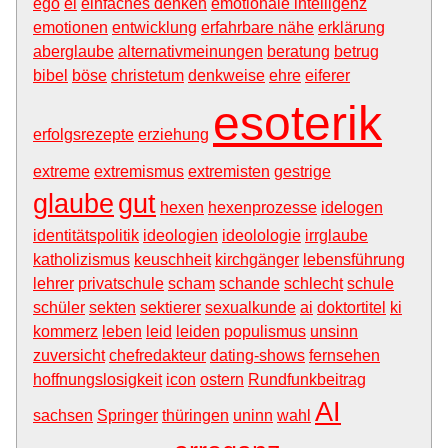
ego
ei
einfaches denken
emotionale intelligenz
emotionen
entwicklung
erfahrbare nähe
erklärung
aberglaube
alternativmeinungen
beratung
betrug
bibel
böse
christetum
denkweise
ehre
eiferer
esoterik
erfolgsrezepte
erziehung
extreme
extremismus
extremisten
gestrige
glaube
gut
hexen
hexenprozesse
idelogen
identitätspolitik
ideologien
ideolologie
irrglaube
katholizismus
keuschheit
kirchgänger
lebensführung
lehrer
privatschule
scham
schande
schlecht
schule
schüler
sekten
sektierer
sexualkunde
ai
doktortitel
ki
kommerz
leben
leid
leiden
populismus
unsinn
zuversicht
chefredakteur
dating-shows
fernsehen
hoffnungslosigkeit
icon
ostern
Rundfunkbeitrag
AI
sachsen
Springer
thüringen
uninn
wahl