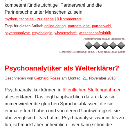
kompetent für die „richtige“ Partnerwahl und die
Partnersuche unter Menschen zu sein.
Kategorien:
mythen
,
tacheles - zur sache
|
0 Kommentare
Tags für diesen Artikel:
online-dating
,
partnersuche
,
partnerwahl
,
psychoanalyse
,
psychologie
,
wissenschaft
,
wissenschaftskritik
Abstimmungszeitraum abgelaufen.
Derzeitige Beurteilung: keine, 0 Stimme(n)
3444 Klicks
Psychoanalytiker als Welterklärer?
Geschrieben von
Gebhard Roese
am
Montag, 21. November 2016
Psychoanalytiker können in
öffentlichen Stellungnahmen
alles erklären. Das liegt hauptsächlich daran, dass sie
immer wieder die gleichen Sprüche ablassen, die sie
einmal erlernt haben und von deren Glaubwürdigkeit sie
überzeugt sind. Das hat mit Psychoanalyse zwar nichts zu
tun, schmückt aber unheimlich – wer kann schon die