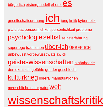
es
bürgerlich
eisbergmodell
el-er-k
ich
gesellschaftsordnung
jung
kritik
kybernetik
p-a-c
pac
persoenlichkeit
persönlichkeit
probleme
psychologie
selbst
selbsterfahrung
über-ich
super-ego
traditionen
ÜEBER-ICH
unbewusst
vorbewusst
watzlawick
geisteswissenschaften
binärtheorie
demokratisch
gefühle
gender
geschlecht
kulturkrieg
libreral
manipulationen
welt
menschliche natur
natur
wissenschaftskritik