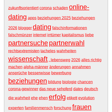
online-
zukunftsorientiert
corona
schaden
dating
apps
beziehungen 2025
beziehungen
dating
2026
blogger
falschinformationen
falschmünzer
internet
irrtümer
kapitalismus
liebe
partnersuche
partnerwahl
rechtsextremisten
tacheles
wahrheiten
wissenschaft
. lebensweg
2026
alles richtig
machen
alpha-männer
änderungen
annahmen
ansprüche
besserwisse
bewerbung
beziehungen
bildung
biologie
chancen
corona-gewinner
das neue sehpferd
dates
deutsch
erfolg
die wahrheit
ehe
ehen
etikett
evolution
frauen
experten
familienmensch
forschung