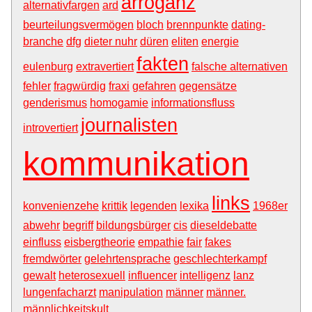
arroganz
alternativfargen
ard
beurteilungsvermögen
bloch
brennpunkte
dating-
branche
dfg
dieter nuhr
düren
eliten
energie
fakten
eulenburg
extravertiert
falsche alternativen
fehler
fragwürdig
fraxi
gefahren
gegensätze
genderismus
homogamie
informationsfluss
journalisten
introvertiert
kommunikation
links
konvenienzehe
krittik
legenden
lexika
1968er
abwehr
begriff
bildungsbürger
cis
dieseldebatte
einfluss
eisbergtheorie
empathie
fair
fakes
fremdwörter
gelehrtensprache
geschlechterkampf
gewalt
heterosexuell
influencer
intelligenz
lanz
lungenfacharzt
manipulation
männer
männer.
männlichkeitskult