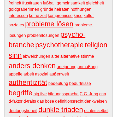
freiheit
frustfrauen
fußball
gemeinsamkeit
gleichheit
goldgräberinnen
gründe
heiraten
hoffnungen
interessen
keine zeit
kompromisse
krise
kultur
probleme lösen
soziales
probleme.
psycho-
lösungen
problemlösungen
branche
psychotherapie
religion
sinn
abweichungen
alter
alternative stimme
anders denken
aneignung
anmaßung
appelle
arbeit
asozial
außenwelt
authentizität
bedeutung
bedürfnisse
begriffe
big five
bildungssprache
C.G. Jung
cnn
d-faktor
d-traits
das böse
definitionsrecht
denkweisen
dunkle triaden
deutungshoheit
echtes selbst