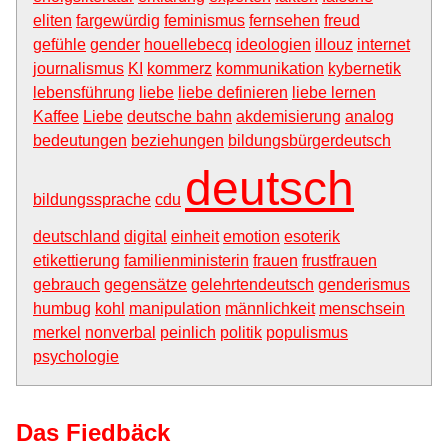
eliten
fargewürdig
feminismus
fernsehen
freud
gefühle
gender
houellebecq
ideologien
illouz
internet
journalismus
KI
kommerz
kommunikation
kybernetik
lebensführung
liebe
liebe definieren
liebe lernen
Kaffee
Liebe
deutsche bahn
akdemisierung
analog
bedeutungen
beziehungen
bildungsbürgerdeutsch
deutsch
bildungssprache
cdu
deutschland
digital
einheit
emotion
esoterik
etikettierung
familienministerin
frauen
frustfrauen
gebrauch
gegensätze
gelehrtendeutsch
genderismus
humbug
kohl
manipulation
männlichkeit
menschsein
merkel
nonverbal
peinlich
politik
populismus
psychologie
Das Fiedbäck