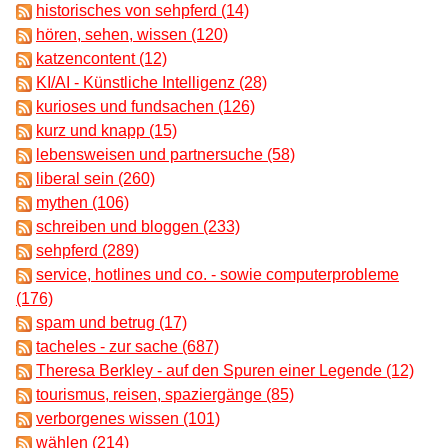
historisches von sehpferd (14)
hören, sehen, wissen (120)
katzencontent (12)
KI/AI - Künstliche Intelligenz (28)
kurioses und fundsachen (126)
kurz und knapp (15)
lebensweisen und partnersuche (58)
liberal sein (260)
mythen (106)
schreiben und bloggen (233)
sehpferd (289)
service, hotlines und co. - sowie computerprobleme
(176)
spam und betrug (17)
tacheles - zur sache (687)
Theresa Berkley - auf den Spuren einer Legende (12)
tourismus, reisen, spaziergänge (85)
verborgenes wissen (101)
wählen (214)