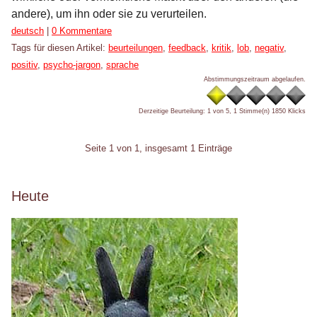
andere), um ihn oder sie zu verurteilen.
Kategorien:
deutsch
|
0 Kommentare
Tags für diesen Artikel:
beurteilungen
,
feedback
,
kritik
,
lob
,
negativ
,
positiv
,
psycho-jargon
,
sprache
Abstimmungszeitraum abgelaufen.
Derzeitige Beurteilung: 1 von 5, 1 Stimme(n)
1850 Klicks
Pagination
Seite 1 von 1, insgesamt 1 Einträge
Seitenleiste
Heute