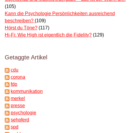
(105)
Kann die Psychologie Persönlichkeiten ausreichend
beschreiben?
(109)
Hörst du Töne?
(117)
Hi-Fi: Wie High ist eigentlich die Fidelity?
(129)
Getaggte Artikel
cdu
corona
fdp
kommunikation
merkel
presse
psychologie
sehpferd
spd