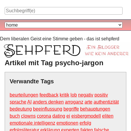
Skip
to
content
Navigation
Dem liberalen Geist eine Stimme geben - das ist sehpferd
Artikel mit Tag psycho-jargon
Verwandte Tags
beurteilungen
feedback
kritik
lob
negativ
positiv
sprache
AI
anders denken
arroganz
arte
authentizität
bedeutung
beeinflussung
begriffe
behauptungen
buch
clowns
corona
dating
ei
eisbergmodell
eliten
emotionale intelligenz
emotionen
erfolg
erfolgsliteratur
erklärung
experten
fakten
falsche