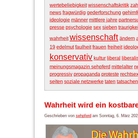
wertebeliebigkeit
wissenschaftskritik
zah
news
fragwürdig
gederforschung
gehirn
ideologie
männer
mittlere jahre
partners
presse
psychologie
sex
sieben
traurigkei
wissenschaft
wahrheit
ändern
19
edelmut
faulheit
frauen
freiheit
ideolo
konservativ
kultur
liberal
liberal
meinungsmagazin sehpferd
mittelalter
n
progressiv
propaganda
proteste
rechtse
seiten
soziale netzwerke
taten
tatsachen
Wahrheit wird ein kostbar
Geschrieben von
sehpferd
am
Sonntag, 6. März 202