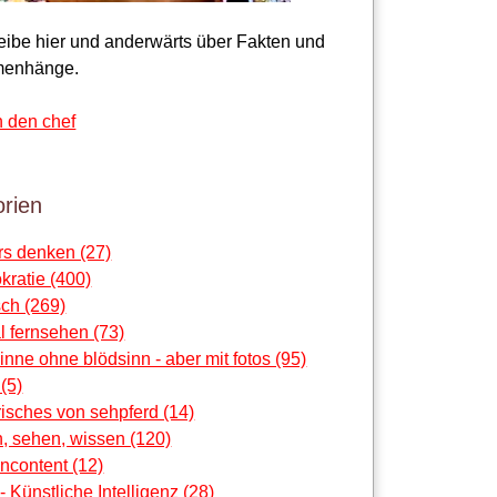
reibe hier und anderwärts über Fakten und
enhänge.
n den chef
rien
rs denken (27)
ratie (400)
ch (269)
al fernsehen (73)
sinne ohne blödsinn - aber mit fotos (95)
 (5)
risches von sehpferd (14)
, sehen, wissen (120)
ncontent (12)
 - Künstliche Intelligenz (28)