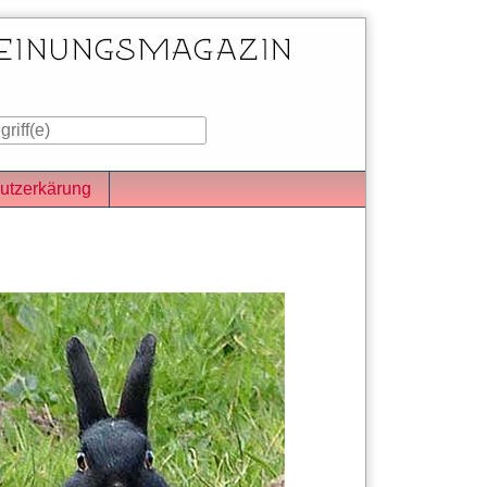
utzerkärung
iste