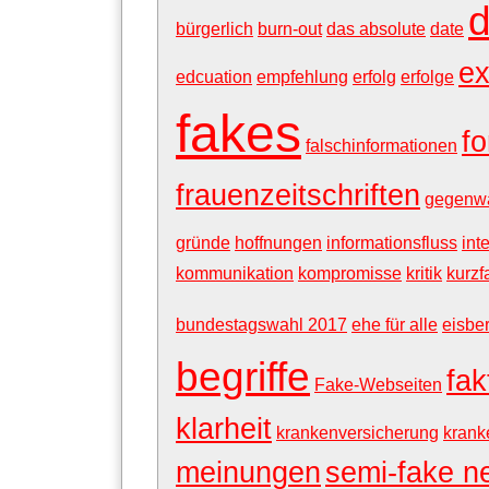
d
bürgerlich
burn-out
das absolute
date
ex
edcuation
empfehlung
erfolg
erfolge
fakes
f
falschinformationen
frauenzeitschriften
gegenwa
gründe
hoffnungen
informationsfluss
int
kommunikation
kompromisse
kritik
kurz
bundestagswahl 2017
ehe für alle
eisbe
begriffe
fak
Fake-Webseiten
klarheit
krankenversicherung
krank
meinungen
semi-fake n