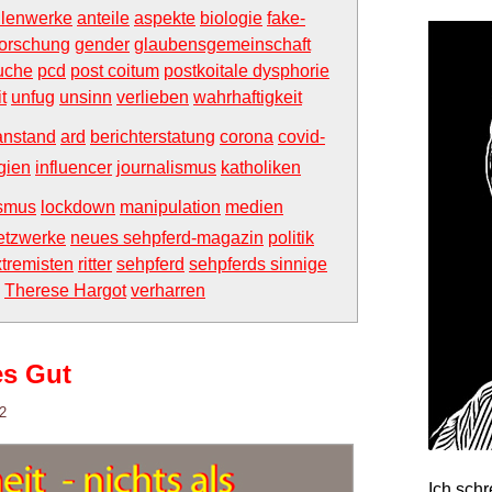
lenwerke
anteile
aspekte
biologie
fake-
forschung
gender
glaubensgemeinschaft
uche
pcd
post coitum
postkoitale dysphorie
t
unfug
unsinn
verlieben
wahrhaftigkeit
anstand
ard
berichterstatung
corona
covid-
gien
influencer
journalismus
katholiken
ismus
lockdown
manipulation
medien
etzwerke
neues sehpferd-magazin
politik
xtremisten
ritter
sehpferd
sehpferds sinnige
Therese Hargot
verharren
es Gut
2
Ich sch