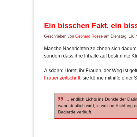
Ein bisschen Fakt, ein bi
Geschrieben von
Gebhard Roese
am
Dienstag, 19.
Manche Nachrichten zeichnen sich dadurch a
sondern dass ihre Inhalte auf bestimmte Kl
Alsdann: Höret, ihr Frauen, der Weg ist ge
Frauenzeitschrift
, sie könne mithilfe einer
… endlich Lichts ins Dunkle der Dati
wann deutlich wird, in welche Richtung 
Begierde verläuft.