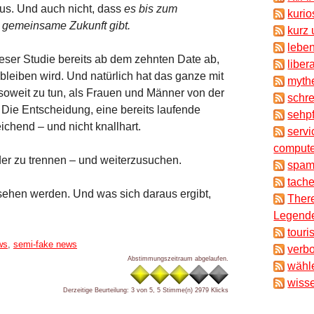
 aus. Und auch nicht, dass
es bis zum
kuri
 gemeinsame Zukunft gibt.
kurz 
lebe
ieser Studie bereits ab dem zehnten Date ab,
liber
leiben wird. Und natürlich hat das ganze mit
myth
soweit zu tun, als Frauen und Männer von der
schr
 Die Entscheidung, eine bereits laufende
sehpf
chend – und nicht knallhart.
servi
compute
der zu trennen – und weiterzusuchen.
spam
tache
ehen werden. Und was sich daraus ergibt,
There
Legende
touri
ws
,
semi-fake news
verb
Abstimmungszeitraum abgelaufen.
wähl
wisse
Derzeitige Beurteilung: 3 von 5, 5 Stimme(n)
2979 Klicks