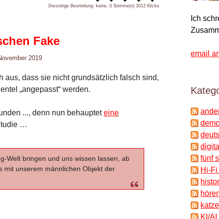
Derzeitige Beurteilung: keine, 0 Stimme(n)
3012 Klicks
Ich sch
Zusamm
sschen Fake
email a
 November 2019
us, dass sie nicht grundsätzlich falsch sind,
ientel „angepasst“ werden.
Katego
ande
funden ..., denn nun behauptet
eine
demok
 Studie …
deuts
digit
fünf 
ng-Welt bringen und uns wissen lassen, ab
es mit unserem männlichen Objekt der
Hi-Fi
histo
hören
katze
KI/AI