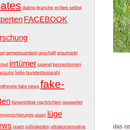
ates
dating-branche
echtes selbst
perten
FACEBOOK
orschung
rt
gemeinsamkeit
geschäft
graumarkt
irrtümer
ernet
jugend
kennenlernen
fassung
liebe
bundestagswahl
fake-
rgtheorie
fake news
ten
fargwürdige nachrichten
gauweiler
lüge
enversicherungs-spam
ews
das is
spam
süßigkeiten
ultrakonservative