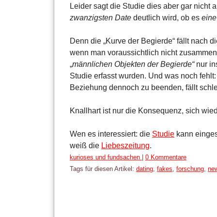
Leider sagt die Studie dies aber gar nicht
zwanzigsten Date
deutlich wird, ob es
eine
Denn die „Kurve der Begierde“ fällt nach d
wenn man voraussichtlich nicht zusammenb
„
männlichen Objekten der Begierde“
nur in
Studie erfasst wurden. Und was noch fehlt:
Beziehung dennoch zu beenden, fällt schlei
Knallhart ist nur die Konsequenz, sich wie
Wen es interessiert: die
Studie
kann einges
weiß die
Liebeszeitung
.
Kategorien:
kurioses und fundsachen
|
0 Kommentare
Tags für diesen Artikel:
dating
,
fakes
,
forschung
,
ne