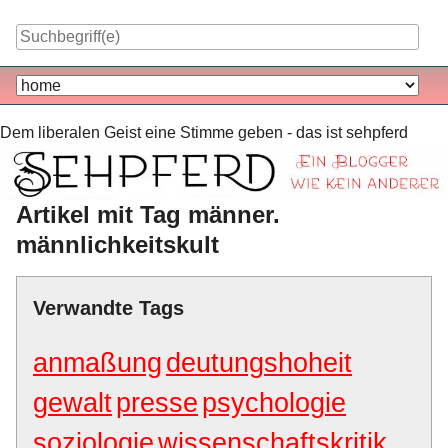
Skip
to
content
Navigation
Dem liberalen Geist eine Stimme geben - das ist sehpferd
Artikel mit Tag männer.
männlichkeitskult
Verwandte Tags
anmaßung
deutungshoheit
gewalt
presse
psychologie
soziologie
wissenschaftskritik