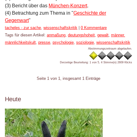
(3) Bericht über das
München-Konzert
.
(4) Betrachtung zum Thema in "
Geschichte der
Gegenwart
"
Kategorien:
tacheles - zur sache
,
wissenschaftskritik
|
0 Kommentare
Tags für diesen Artikel:
anmaßung
,
deutungshoheit
,
gewalt
,
männer.
männlichkeitskult
,
presse
,
psychologie
,
soziologie
,
wissenschaftskritik
Abstimmungszeitraum abgelaufen.
Derzeitige Beurteilung: 1 von 5, 4 Stimme(n)
2609 Klicks
Pagination
Seite 1 von 1, insgesamt 1 Einträge
Seitenleiste
Heute