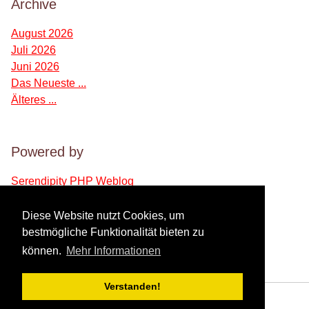
Archive
August 2026
Juli 2026
Juni 2026
Das Neueste ...
Älteres ...
Powered by
Serendipity PHP Weblog
Diese Website nutzt Cookies, um
Verwaltung des Blogs
bestmögliche Funktionalität bieten zu
können.
Mehr Informationen
Login
Verstanden!
Powered by
Serendipity
& the
2k11
theme.