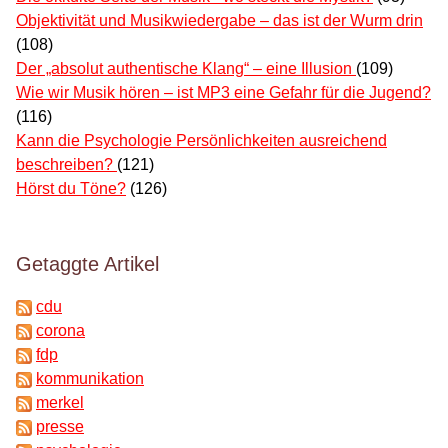
Objektivität und Musikwiedergabe – das ist der Wurm drin
(108)
Der „absolut authentische Klang“ – eine Illusion
(109)
Wie wir Musik hören – ist MP3 eine Gefahr für die Jugend?
(116)
Kann die Psychologie Persönlichkeiten ausreichend
beschreiben?
(121)
Hörst du Töne?
(126)
Getaggte Artikel
cdu
corona
fdp
kommunikation
merkel
presse