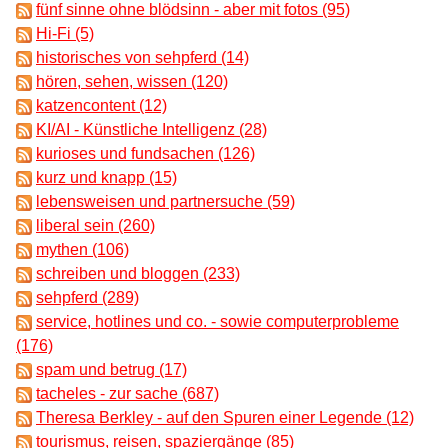
fünf sinne ohne blödsinn - aber mit fotos (95)
Hi-Fi (5)
historisches von sehpferd (14)
hören, sehen, wissen (120)
katzencontent (12)
KI/AI - Künstliche Intelligenz (28)
kurioses und fundsachen (126)
kurz und knapp (15)
lebensweisen und partnersuche (59)
liberal sein (260)
mythen (106)
schreiben und bloggen (233)
sehpferd (289)
service, hotlines und co. - sowie computerprobleme
(176)
spam und betrug (17)
tacheles - zur sache (687)
Theresa Berkley - auf den Spuren einer Legende (12)
tourismus, reisen, spaziergänge (85)