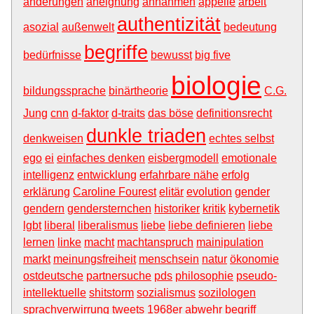
änderungen
aneignung
annahmen
appelle
arbeit
authentizität
asozial
außenwelt
bedeutung
begriffe
bedürfnisse
bewusst
big five
biologie
bildungssprache
binärtheorie
C.G.
Jung
cnn
d-faktor
d-traits
das böse
definitionsrecht
dunkle triaden
denkweisen
echtes selbst
ego
ei
einfaches denken
eisbergmodell
emotionale
intelligenz
entwicklung
erfahrbare nähe
erfolg
erklärung
Caroline Fourest
elitär
evolution
gender
gendern
gendersternchen
historiker
kritik
kybernetik
lgbt
liberal
liberalismus
liebe
liebe definieren
liebe
lernen
linke
macht
machtanspruch
mainipulation
markt
meinungsfreiheit
menschsein
natur
ökonomie
ostdeutsche
partnersuche
pds
philosophie
pseudo-
intellektuelle
shitstorm
sozialismus
sozilologen
sprachverwirrung
tweets
1968er
abwehr
begriff