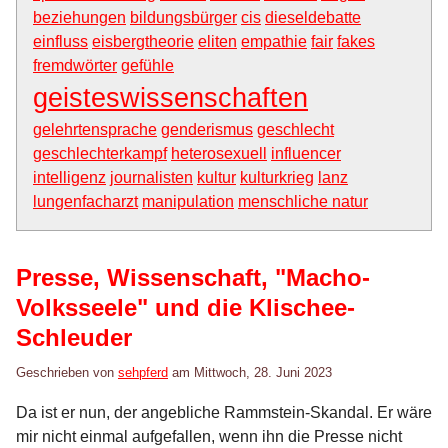
beziehungen
bildungsbürger
cis
dieseldebatte
einfluss
eisbergtheorie
eliten
empathie
fair
fakes
fremdwörter
gefühle
geisteswissenschaften
gelehrtensprache
genderismus
geschlecht
geschlechterkampf
heterosexuell
influencer
intelligenz
journalisten
kultur
kulturkrieg
lanz
lungenfacharzt
manipulation
menschliche natur
Presse, Wissenschaft, "Macho-
Volksseele" und die Klischee-
Schleuder
Geschrieben von
sehpferd
am
Mittwoch, 28. Juni 2023
Da ist er nun, der angebliche Rammstein-Skandal. Er wäre
mir nicht einmal aufgefallen, wenn ihn die Presse nicht