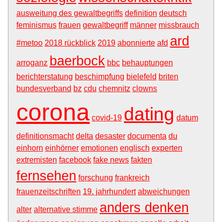
ausweitung des gewaltbegriffs
definition
deutsch
feminismus
frauen
gewaltbegriff
männer
missbrauch
ard
#metoo
2018 rückblick
2019
abonnierte
afd
baerbock
arroganz
bbc
behauptungen
berichterstatung
beschimpfung
bielefeld
briten
bundesverband
bz
cdu
chemnitz
clowns
corona
dating
covid-19
datum
definitionsmacht
delta
desaster
documenta
du
einhorn
einhörner
emotionen
englisch
experten
extremisten
facebook
fake news
fakten
fernsehen
forschung
frankreich
frauenzeitschriften
19. jahrhundert
abweichungen
anders denken
alter
alternative stimme