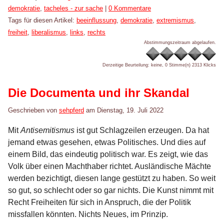
Kategorien:
demokratie
,
tacheles - zur sache
|
0 Kommentare
Tags für diesen Artikel:
beeinflussung
,
demokratie
,
extremismus
,
freiheit
,
liberalismus
,
links
,
rechts
Abstimmungszeitraum abgelaufen.
Derzeitige Beurteilung: keine, 0 Stimme(n)
2313 Klicks
Die Documenta und ihr Skandal
Geschrieben von
sehpferd
am
Dienstag, 19. Juli 2022
Mit
Antisemitismus
ist gut Schlagzeilen erzeugen. Da hat
jemand etwas gesehen, etwas Politisches. Und dies auf
einem Bild, das eindeutig politisch war. Es zeigt, wie das
Volk über einen Machthaber richtet. Ausländische Mächte
werden bezichtigt, diesen lange gestützt zu haben. So weit
so gut, so schlecht oder so gar nichts. Die Kunst nimmt mit
Recht Freiheiten für sich in Anspruch, die der Politik
missfallen könnten. Nichts Neues, im Prinzip.