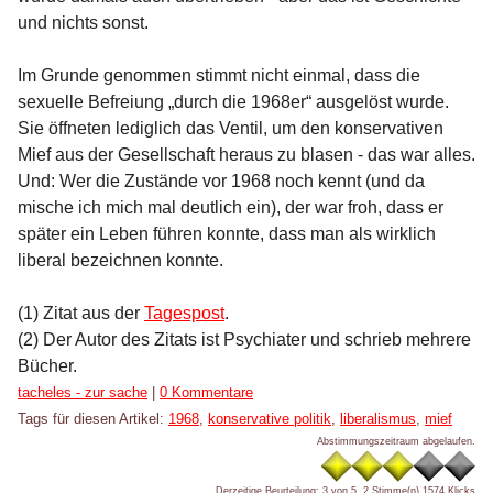
und nichts sonst.
Im Grunde genommen stimmt nicht einmal, dass die
sexuelle Befreiung „durch die 1968er“ ausgelöst wurde.
Sie öffneten lediglich das Ventil, um den konservativen
Mief aus der Gesellschaft heraus zu blasen - das war alles.
Und: Wer die Zustände vor 1968 noch kennt (und da
mische ich mich mal deutlich ein), der war froh, dass er
später ein Leben führen konnte, dass man als wirklich
liberal bezeichnen konnte.
(1) Zitat aus der
Tagespost
.
(2) Der Autor des Zitats ist Psychiater und schrieb mehrere
Bücher.
Kategorien:
tacheles - zur sache
|
0 Kommentare
Tags für diesen Artikel:
1968
,
konservative politik
,
liberalismus
,
mief
Abstimmungszeitraum abgelaufen.
Derzeitige Beurteilung: 3 von 5, 2 Stimme(n)
1574 Klicks