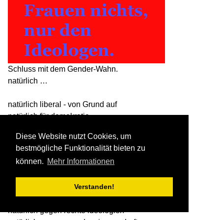
Schluss mit dem Gender-Wahn.
natürlich …
natürlich liberal - von Grund auf
natürlich für demokratie
natürlich für europa
Diese Website nutzt Cookies, um
natürlich für freihandel
bestmögliche Funktionalität bieten zu
natürlich für weltwirtschaft
können.
Mehr Informationen
natürlich für pressefreiheit
natürlich gegen bevormundung
natürlich gegen links-idologien
Verstanden!
natürlich gegen nationalismus
natürlich gegen rechte ideologien