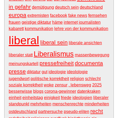
in gefahr
demütigung
deutsch sein
deutschland
europa
extremisten
facebook
fake news
fernsehen
frauen
geistige diktatur
häme
internet
journalisten
kabarett
kommunikation
lehre von der kommunikation
liberal
liberal sein
liberale ansichten
Liberalismus
liberaler statt
massenbewegung
pressefreiheit
documenta
meinungskartell
presse
diktatur
gut
ideologie
ideolologie
jugendwort
politische korrektheit
religion
schlecht
soziale korrektheit
woke
zensur
. lebensweg
2025
besserwisse
blogs
corona-gewinner
datenkraken
einheit
einheitstag
einigkeit
friede
ideologien
liberaler
standpunkt
mehrheiten
menschenrechte
minderheiten
recht
ostdeutschland
partnersuche
pseudo-eliten