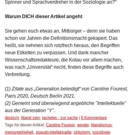
Spinner und Sprachverdreher in der Soziologie an?“
Warum DICH dieser Artikel angeht
Sie gehen euch etwas an, Mitbürger – denn sie haben
schon vor Jahren die Definitionsmacht gekapert. Das
heißt, sie nehmen sich rotzfrech heraus, den Begriffen
neue Etiketten zu verpassen. Und dank mancher
Wissenschaftsredakteure, die Kotau vor allem machen,
was nach „Universität“ riecht, finden diese Begriffe auch
Verbreitung.
(1) Zitate aus „Generation beleidigt“ von Caroline Fourest,
Paris 2020, Deutsch Berlin 2021.
(2) Gemeint sind überwiegend angebliche "Intellektuelle"
aus der Generation "Y".
Kategorien:
deutsch
,
liberal sein
,
tacheles - zur sache
|
0 Kommentare
Tags für diesen Artikel:
Caroline Fourest
,
gender
,
liberalismus
,
meinungsfreiheit
,
pseudo-intellektuelle
,
shitstorm
,
soziologie