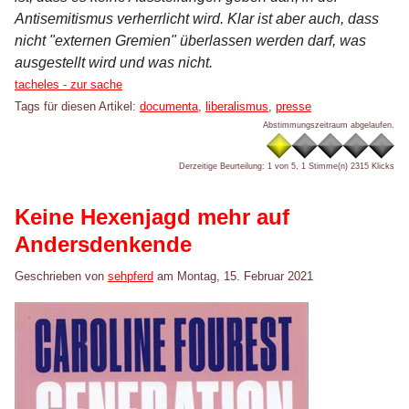
Antisemitismus verherrlicht wird. Klar ist aber auch, dass
nicht "externen Gremien" überlassen werden darf, was
ausgestellt wird und was nicht.
Kategorien:
tacheles - zur sache
Tags für diesen Artikel:
documenta
,
liberalismus
,
presse
Abstimmungszeitraum abgelaufen.
Derzeitige Beurteilung: 1 von 5, 1 Stimme(n)
2315 Klicks
Keine Hexenjagd mehr auf
Andersdenkende
Geschrieben von
sehpferd
am
Montag, 15. Februar 2021