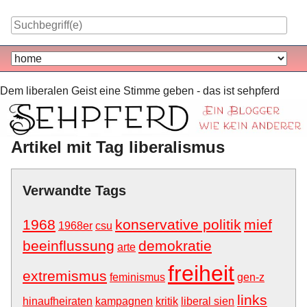
Skip
to
content
Navigation
Dem liberalen Geist eine Stimme geben - das ist sehpferd
Artikel mit Tag liberalismus
Verwandte Tags
1968
konservative politik
mief
1968er
csu
beeinflussung
demokratie
arte
freiheit
extremismus
feminismus
gen-z
links
hinaufheiraten
kampagnen
kritik
liberal sien