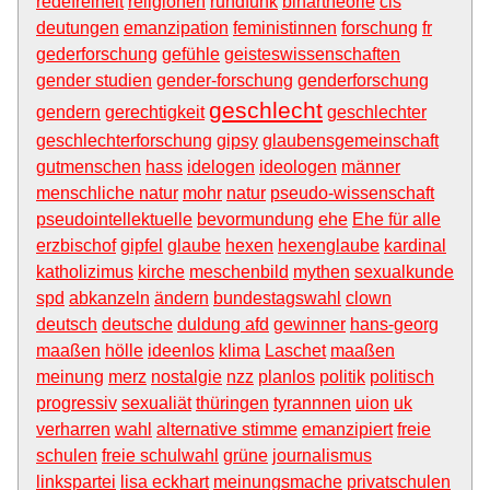
redefreiheit
religionen
rundfunk
binärtheorie
cis
deutungen
emanzipation
feministinnen
forschung
fr
gederforschung
gefühle
geisteswissenschaften
gender studien
gender-forschung
genderforschung
geschlecht
gendern
gerechtigkeit
geschlechter
geschlechterforschung
gipsy
glaubensgemeinschaft
gutmenschen
hass
idelogen
ideologen
männer
menschliche natur
mohr
natur
pseudo-wissenschaft
pseudointellektuelle
bevormundung
ehe
Ehe für alle
erzbischof
gipfel
glaube
hexen
hexenglaube
kardinal
katholizimus
kirche
meschenbild
mythen
sexualkunde
spd
abkanzeln
ändern
bundestagswahl
clown
deutsch
deutsche
duldung afd
gewinner
hans-georg
maaßen
hölle
ideenlos
klima
Laschet
maaßen
meinung
merz
nostalgie
nzz
planlos
politik
politisch
progressiv
sexualiät
thüringen
tyrannnen
uion
uk
verharren
wahl
alternative stimme
emanzipiert
freie
schulen
freie schulwahl
grüne
journalismus
linkspartei
lisa eckhart
meinungsmache
privatschulen