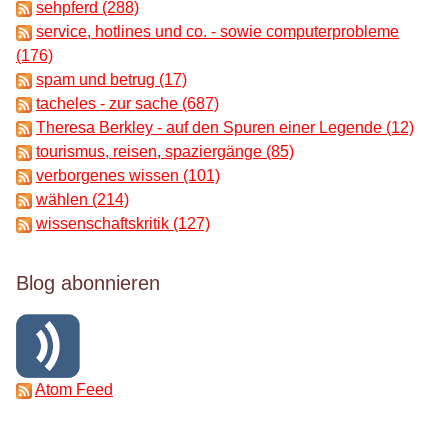
sehpferd (288)
service, hotlines und co. - sowie computerprobleme
(176)
spam und betrug (17)
tacheles - zur sache (687)
Theresa Berkley - auf den Spuren einer Legende (12)
tourismus, reisen, spaziergänge (85)
verborgenes wissen (101)
wählen (214)
wissenschaftskritik (127)
Blog abonnieren
Atom Feed