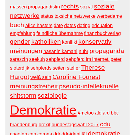
rechts
soziale
massen
propagandistin
sozial
netzwerke
status
toxsiche netzwerke
werbedame
buch
alice hasters
date
dates
dating
edcuation
empfehlung
feindliche übernahme
finanzbuchverlag
gender
katholiken
konservativ
konflikt
meinungen
propaganda
nasanin kamani
nuhr
sarazzin
seekuh
sehpferd
sehpferd im internet. peter
Therese
sloterdijk
sehpferds seiten
steller
Hargot
Caroline Fourest
weiß sein
meinungsfreiheit
pseudo-intellektuelle
shitstorm
soziologie
Demokratie
#metoo
afd
ard
bbc
cdu
brandenburg
brexit
bundestagswahl 2017
demokratie
chaoten
cnn
corona
ddr
ddr-identität