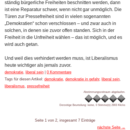
ständig bürgerliche Freiheiten beschnitten werden, dann
ist eine Reparatur schwer, wenn nicht gar unmöglich. Die
Türen zur Pressefreiheit sind in vielen sogenannten
„Demokratien“ schon verschlossen – und zwar auch in
solchen, in denen sie zuvor offen standen. Sich in der
Freiheit in die Unfreiheit wählen – das ist möglich, und es
wird auch getan.
Und weil dies verhindert werden muss, ist Liberalismus
heute wichtiger als jemals zuvor.
Kategorien:
demokratie
,
liberal sein
|
0 Kommentare
Tags für diesen Artikel:
demokratie
,
demokratie in gefahr
,
liberal sein
,
liberalismus
,
pressefreiheit
Abstimmungszeitraum abgelaufen.
Derzeitige Beurteilung: keine, 0 Stimme(n)
2903 Klicks
Pagination
Seite 1 von 2, insgesamt 7 Einträge
nächste Seite →