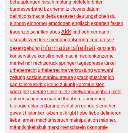
behauptungen
beschimpfung
bielefeld
briten
bundesverband
bz
chemnitz
clowns
datum
definitionsmacht
delta
desaster
deutungshoheit
du
einhorn
einhörner
emotionen
englisch
experten
fakten
akk
frauenzeitschriften
abos
bild
böhmermann
disqualifiziert
freie meinungäußerung
freie presse
informationsfreiheit
gesetzgebung
kanzlerin
konservative
kunstfreiheit
macht
medienkonzerne
merkel
ndr
rechtsdruck
springer
tagespresse
türkei
urheberrecht
urheberrechte
verkrustung
wortwahl
zeitung
soziale manipulateure
sprachpfuscher
ich
kapitalismuskritik
keine zukunft
kommunisten
konzepte
liberale
linke
miete
mietwohnunsgbau
mitte
gutmenschentum
madrid
thunberg
aneignung
biologie
elitär
erklärung
evolution
gendersternchen
gewalt
historiker
kybernetik
lgbt
liebe
liebe definieren
liebe lernen
machtanspruch
mainipulation
männer.
männlichkeitskult
markt
menschsein
ökonomie