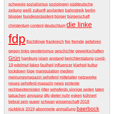
schwesig
sozialismus
soziologen
süddeutsche
zeitung
weiß
zukunft
asylanten
bahnstreik
berlin
blogger
bundespräsident
bürger
bürgerschaft
die linke
christentum
content
deutschtum
fdp
flüchtlinge
frankreich
frei
fremde
gefahren
gegen links
genderismus
geschichte
gewerkschaften
Grün
hamburg
islam
anstand
berichterstatung
covid-
19
edelmut
fakes
faulheit
influencer
klarheit
kultur
lockdown
lüge
manipulation
medien
meinungsmagazin sehpferd
mittelalter
netzwerke
neues sehpferd-magazin
news
proteste
rechtsextremisten
ritter
sehpferds sinnige seiten
taten
tatsachen
arroganz
dfg
dieter nuhr
esken
kühnert
liebral sein
queer
schwan
wissenschaft
2018
baerbock
rückblick
2019
abonnierte
anmaßung