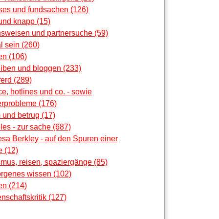
oses und fundsachen (126)
und knapp (15)
nsweisen und partnersuche (59)
al sein (260)
en (106)
eiben und bloggen (233)
erd (289)
ce, hotlines und co. - sowie
rprobleme (176)
 und betrug (17)
les - zur sache (687)
sa Berkley - auf den Spuren einer
 (12)
smus, reisen, spaziergänge (85)
orgenes wissen (102)
en (214)
nschaftskritik (127)