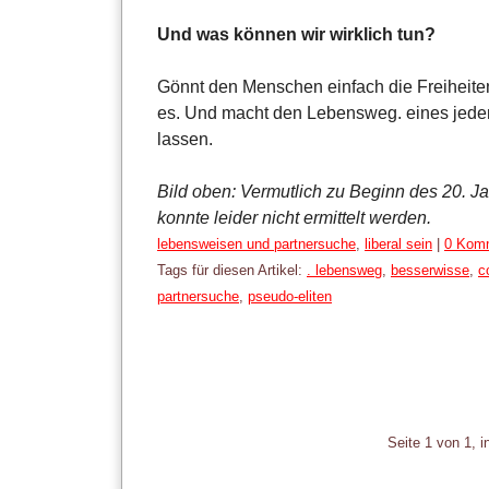
Und was können wir wirklich tun?
Gönnt den Menschen einfach die Freiheiten,
es. Und macht den Lebensweg. eines jeden f
lassen.
Bild oben: Vermutlich zu Beginn des 20. Ja
konnte leider nicht ermittelt werden.
Kategorien:
lebensweisen und partnersuche
,
liberal sein
|
0 Kom
Tags für diesen Artikel:
. lebensweg
,
besserwisse
,
c
partnersuche
,
pseudo-eliten
Pagination
Seite 1 von 1, 