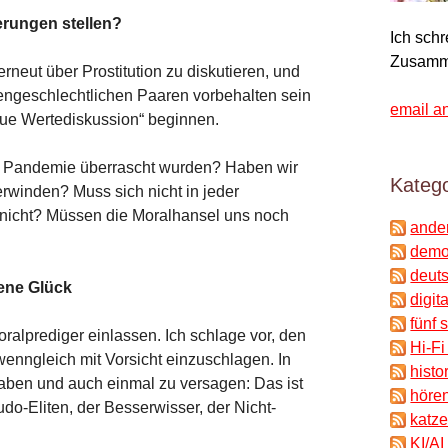
erungen stellen?
Ich sch
Zusamm
erneut über Prostitution zu diskutieren, und
engeschlechtlichen Paaren vorbehalten sein
email a
eue Wertediskussion“ beginnen.
r Pandemie überrascht wurden? Haben wir
Katego
rwinden? Muss sich nicht in jeder
 nicht? Müssen die Moralhansel uns noch
ande
demok
deuts
ene Glück
digit
fünf 
Moralprediger einlassen. Ich schlage vor, den
Hi-Fi
enngleich mit Vorsicht einzuschlagen. In
histo
aben und auch einmal zu versagen: Das ist
hören
udo-Eliten, der Besserwisser, der Nicht-
katze
KI/AI