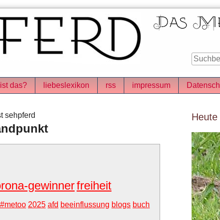
ist das?
liebeslexikon
rss
impressum
Datensch
Seitenle
t sehpferd
Heute
tandpunkt
orona-gewinner
freiheit
#metoo
2025
afd
beeinflussung
blogs
buch