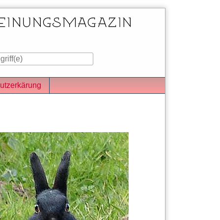
utzerkärung
iste