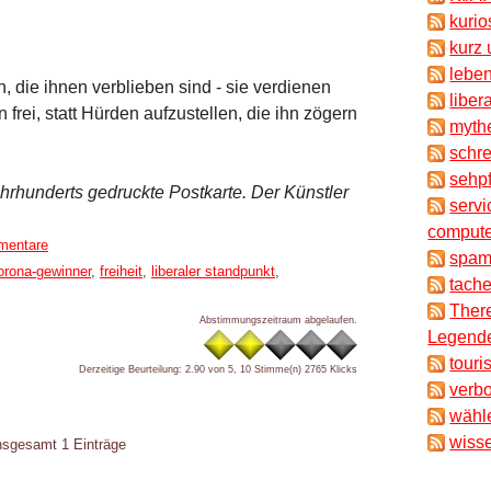
kuri
kurz 
lebe
 die ihnen verblieben sind - sie verdienen
liber
rei, statt Hürden aufzustellen, die ihn zögern
myth
schr
sehpf
hrhunderts gedruckte Postkarte. Der Künstler
servi
compute
mentare
spam
orona-gewinner
,
freiheit
,
liberaler standpunkt
,
tache
There
Abstimmungszeitraum abgelaufen.
Legende
touri
Derzeitige Beurteilung: 2.90 von 5, 10 Stimme(n)
2765 Klicks
verb
wähl
wisse
insgesamt 1 Einträge