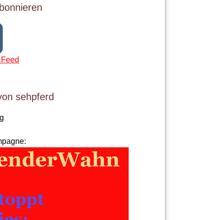
bonnieren
 Feed
von sehpferd
og
mpagne: