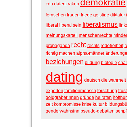
demokratie
cdu
datenkraken
fernsehen
frauen
friede
geistige diktatur
liberalismus
liberal
liberal sein
link
meinungskartell
menschenrechte
minder
recht
propaganda
rechts
redefreiheit
r
richtig machen
alpha-männer
änderung
beziehungen
bildung
biologie
cha
dating
deutsch
die wahrheit
experten
familienmensch
forschung
frus
goldgräberinnen
gründe
heiraten
hoffnu
zeit
kompromisse
krise
kultur
bildungsb
genderwahnsinn
pseudo-debatten
sehpf