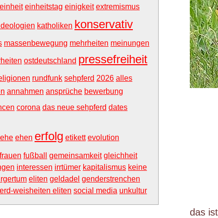
einheit
einheitstag
einigkeit
extremismus
konservativ
ideologien
katholiken
s
massenbewegung
mehrheiten
meinungen
pressefreiheit
heiten
ostdeutschland
eligionen
rundfunk
sehpferd
2026
alles
en
annahmen
ansprüche
bewerbung
ncen
corona
das neue sehpferd
dates
erfolg
ehe
ehen
etikett
evolution
tfrauen
fußball
gemeinsamkeit
gleichheit
ngen
interessen
irrtümer
kapitalismus
keine
ürgertum
eliten
geldadel
genderstrenchen
erd-weisheiten eliten
social media
unkultur
das is