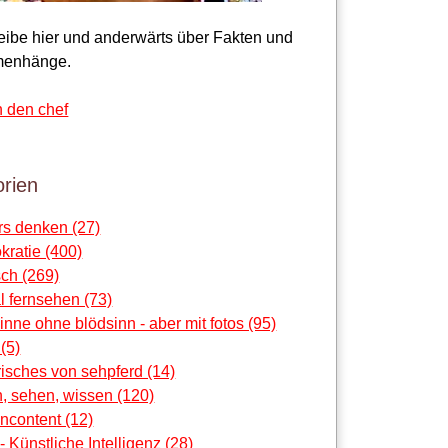
reibe hier und anderwärts über Fakten und
enhänge.
n den chef
rien
rs denken (27)
ratie (400)
ch (269)
al fernsehen (73)
sinne ohne blödsinn - aber mit fotos (95)
 (5)
risches von sehpferd (14)
, sehen, wissen (120)
ncontent (12)
 - Künstliche Intelligenz (28)