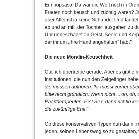
Ein hopsasa! Da war die Welt noch in Ordnu
Frauen noch keusch und züchtig waren? Ja?
aber Alter ist ja keine Schande. Und fande
ab und an mit „der Tochter“ ausgehen zu dür
Uhr unbeschadet an Geist, Seele und Körp
der ihr um „ihre Hand angehalten“ habt?
Die neue Moralin-Keuschheit
Gut, ich übertreibe gerade. Aber es gibt 
Institutionen, die nun den Zeigefinger heb
die müssen aufhören. Ihr müsst vorher über
bitte recht gründlich. Wenn nicht ... oh, o
Paartherapeuten. Erst Sex, dann richtig ke
die zukünftige Ehe.“
Ob diese konservativen Typen nun darin „re
jeden, seinen Lebensweg so zu gestalten, w