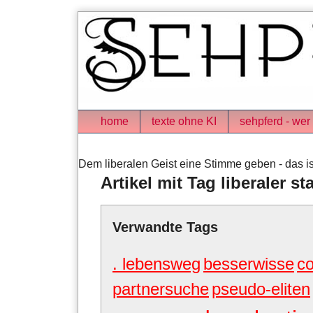
Skip
to
content
Navigation
home
texte ohne KI
sehpferd - wer 
Dem liberalen Geist eine Stimme geben - das is
Artikel mit Tag liberaler s
Verwandte Tags
. lebensweg
besserwisse
c
partnersuche
pseudo-eliten