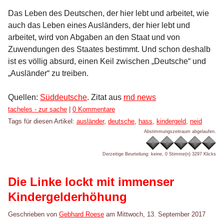
Das Leben des Deutschen, der hier lebt und arbeitet, wie
auch das Leben eines Ausländers, der hier lebt und
arbeitet, wird von Abgaben an den Staat und von
Zuwendungen des Staates bestimmt. Und schon deshalb
ist es völlig absurd, einen Keil zwischen „Deutsche“ und
„Ausländer“ zu treiben.
Quellen:
Süddeutsche
. Zitat aus
rnd news
Kategorien:
tacheles - zur sache
|
0 Kommentare
Tags für diesen Artikel:
ausländer
,
deutsche
,
hass
,
kindergeld
,
neid
Abstimmungszeitraum abgelaufen.
Derzeitige Beurteilung: keine, 0 Stimme(n)
3297 Klicks
Die Linke lockt mit immenser
Kindergelderhöhung
Geschrieben von
Gebhard Roese
am
Mittwoch, 13. September 2017