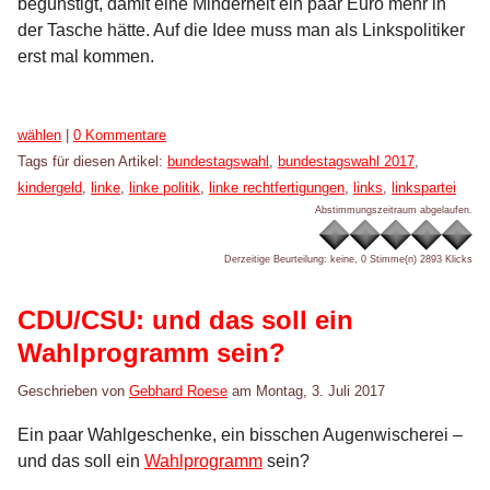
begünstigt, damit eine Minderheit ein paar Euro mehr in
der Tasche hätte. Auf die Idee muss man als Linkspolitiker
erst mal kommen.
Kategorien:
wählen
|
0 Kommentare
Tags für diesen Artikel:
bundestagswahl
,
bundestagswahl 2017
,
kindergeld
,
linke
,
linke politik
,
linke rechtfertigungen
,
links
,
linkspartei
Abstimmungszeitraum abgelaufen.
Derzeitige Beurteilung: keine, 0 Stimme(n)
2893 Klicks
CDU/CSU: und das soll ein
Wahlprogramm sein?
Geschrieben von
Gebhard Roese
am
Montag, 3. Juli 2017
Ein paar Wahlgeschenke, ein bisschen Augenwischerei –
und das soll ein
Wahlprogramm
sein?