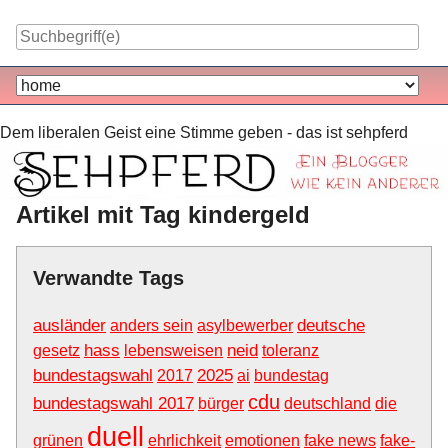
Skip
to
content
Navigation
Dem liberalen Geist eine Stimme geben - das ist sehpferd
Artikel mit Tag kindergeld
Verwandte Tags
ausländer
deutsche
anders sein
asylbewerber
hass
neid
gesetz
lebensweisen
toleranz
bundestagswahl
2025
2017
ai
bundestag
cdu
bundestagswahl 2017
bürger
deutschland
die
duell
grünen
ehrlichkeit
emotionen
fake news
fake-