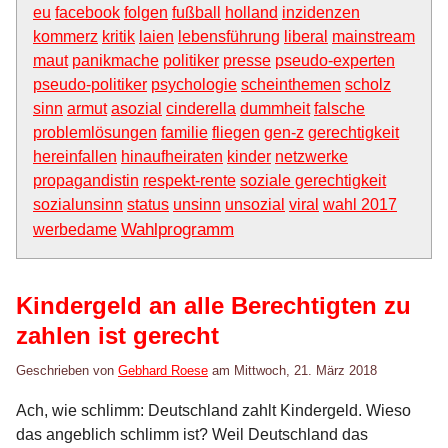
eu
facebook
folgen
fußball
holland
inzidenzen
kommerz
kritik
laien
lebensführung
liberal
mainstream
maut
panikmache
politiker
presse
pseudo-experten
pseudo-politiker
psychologie
scheinthemen
scholz
sinn
armut
asozial
cinderella
dummheit
falsche
problemlösungen
familie
fliegen
gen-z
gerechtigkeit
hereinfallen
hinaufheiraten
kinder
netzwerke
propagandistin
respekt-rente
soziale gerechtigkeit
sozialunsinn
status
unsinn
unsozial
viral
wahl 2017
Wahlprogramm
werbedame
Kindergeld an alle Berechtigten zu
zahlen ist gerecht
Geschrieben von
Gebhard Roese
am
Mittwoch, 21. März 2018
Ach, wie schlimm: Deutschland zahlt Kindergeld. Wieso
das angeblich schlimm ist? Weil Deutschland das