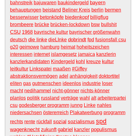
bayern
bahnstreik
bajuwaren
baukindergeld
behauptungen
beistand
Beliner Kreis
berlin
bermen
besserwisser
betonköpfe
biedenkopf
billigflug
brombeere
brücke
brücken-lockdown
bsw
bullshit
CSU
1968
bayrische kultur
bayrischer größenwahn
die linke
dobrindt
deutsch
dieLInke
fpd
fusionsfall csu
g20
geimowe
hamburg
heimat
hoheitszeichen
interessen
internet
islamgesetz
jamaica
kanzlerin
kanzlerkandidaten
Kindergeld
kohl
kreuze
kultur
leitkultur
Linkspatei
maaßen
#Giffey
abstraktionsvermögen
adel
anhängigkeit
doktortitel
eliten
gas
gutmenschen
ideenlos
industrie
loser
macht
nedihammel
nicht-gönner
nichts-könner
planlos
politik
russland
verträge
wahl
alt
arbeiterpartei
csu
godesberger programm
junng
Linke
nahles
niedersachsen
östererreich
Plakatwerbung
programm
spd
sozial
sozialismus
rechts
rente
rückfall
wagenknecht
gabriel
populismus
zukunft
kanzler