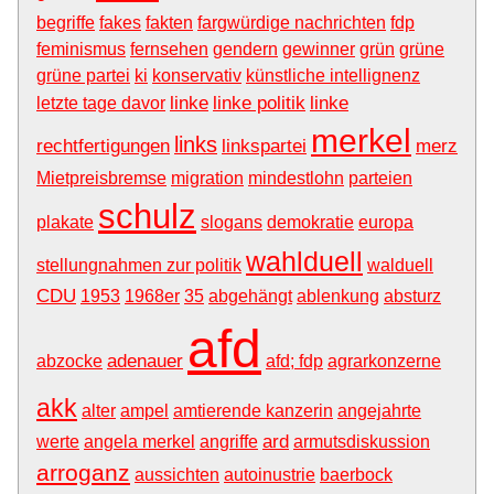
begriffe
fakes
fakten
fargwürdige nachrichten
fdp
feminismus
fernsehen
gendern
gewinner
grün
grüne
grüne partei
ki
konservativ
künstliche intellignenz
linke
linke politik
linke
letzte tage davor
merkel
links
rechtfertigungen
linkspartei
merz
Mietpreisbremse
migration
mindestlohn
parteien
schulz
plakate
slogans
demokratie
europa
wahlduell
stellungnahmen zur politik
walduell
CDU
1953
1968er
35
abgehängt
ablenkung
absturz
afd
adenauer
abzocke
afd; fdp
agrarkonzerne
akk
alter
ampel
amtierende kanzerin
angejahrte
ard
werte
angela merkel
angriffe
armutsdiskussion
arroganz
aussichten
autoinustrie
baerbock