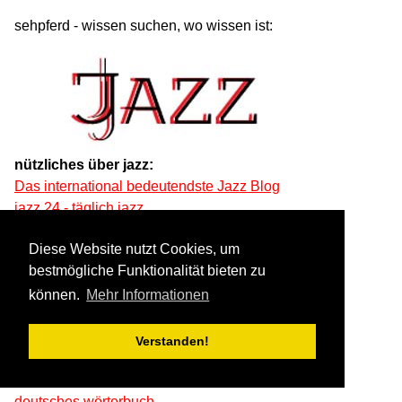
sehpferd - wissen suchen, wo wissen ist:
nützliches über jazz:
Das international bedeutendste Jazz Blog
jazz 24 - täglich jazz
kcsm - kompetente jazz-moderatoren
Diese Website nutzt Cookies, um
bestmögliche Funktionalität bieten zu
nützliches in deutsch:
ein kleines liebes-lexikon
können.
Mehr Informationen
wörter deutsch
wörter deutsch, herkunft, grimm
Verstanden!
wikipedia deutsch
wissen - deutsch
deutsches wörterbuch