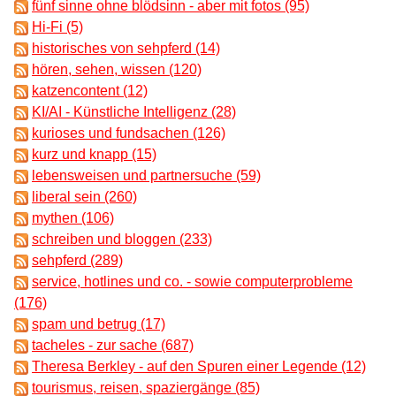
fünf sinne ohne blödsinn - aber mit fotos (95)
Hi-Fi (5)
historisches von sehpferd (14)
hören, sehen, wissen (120)
katzencontent (12)
KI/AI - Künstliche Intelligenz (28)
kurioses und fundsachen (126)
kurz und knapp (15)
lebensweisen und partnersuche (59)
liberal sein (260)
mythen (106)
schreiben und bloggen (233)
sehpferd (289)
service, hotlines und co. - sowie computerprobleme
(176)
spam und betrug (17)
tacheles - zur sache (687)
Theresa Berkley - auf den Spuren einer Legende (12)
tourismus, reisen, spaziergänge (85)