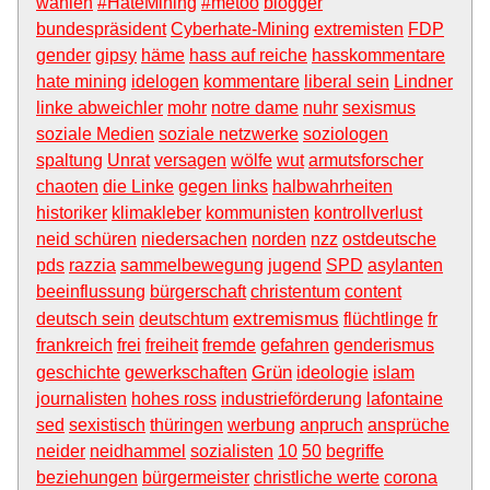
wahlen
#HateMining
#metoo
blogger
bundespräsident
Cyberhate-Mining
extremisten
FDP
gender
gipsy
häme
hass auf reiche
hasskommentare
hate mining
idelogen
kommentare
liberal sein
Lindner
linke abweichler
mohr
notre dame
nuhr
sexismus
soziale Medien
soziale netzwerke
soziologen
spaltung
Unrat
versagen
wölfe
wut
armutsforscher
chaoten
die Linke
gegen links
halbwahrheiten
historiker
klimakleber
kommunisten
kontrollverlust
neid schüren
niedersachen
norden
nzz
ostdeutsche
pds
razzia
sammelbewegung
jugend
SPD
asylanten
beeinflussung
bürgerschaft
christentum
content
extremismus
deutsch sein
deutschtum
flüchtlinge
fr
frankreich
frei
freiheit
fremde
gefahren
genderismus
Grün
geschichte
gewerkschaften
ideologie
islam
journalisten
hohes ross
industrieförderung
lafontaine
sed
sexistisch
thüringen
werbung
anpruch
ansprüche
neider
neidhammel
sozialisten
10
50
begriffe
beziehungen
bürgermeister
christliche werte
corona