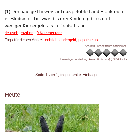
(1) Der häufige Hinweis auf das gelobte Land Frankreich
ist Blödsinn – bei zwei bis drei Kindern gibt es dort
weniger Kindergeld als in Deutschland.
Kategorien:
deutsch
,
mythen
|
0 Kommentare
Tags für diesen Artikel:
gabriel
,
kindergeld
,
populismus
Abstimmungszeitraum abgelaufen.
Derzeitige Beurteilung: keine, 0 Stimme(n)
3159 Klicks
Pagination
Seite 1 von 1, insgesamt 5 Einträge
Seitenleiste
Heute