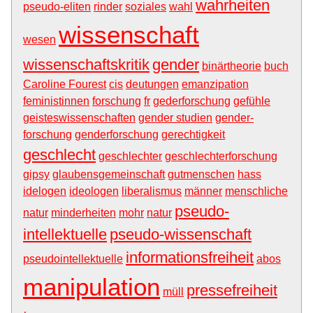
wahrheiten
pseudo-eliten
rinder
soziales
wahl
wissenschaft
wesen
wissenschaftskritik
gender
binärtheorie
buch
Caroline Fourest
cis
deutungen
emanzipation
feministinnen
forschung
fr
gederforschung
gefühle
geisteswissenschaften
gender studien
gender-
forschung
genderforschung
gerechtigkeit
geschlecht
geschlechter
geschlechterforschung
gipsy
glaubensgemeinschaft
gutmenschen
hass
idelogen
ideologen
liberalismus
männer
menschliche
pseudo-
natur
minderheiten
mohr
natur
intellektuelle
pseudo-wissenschaft
informationsfreiheit
pseudointellektuelle
abos
manipulation
pressefreiheit
müll