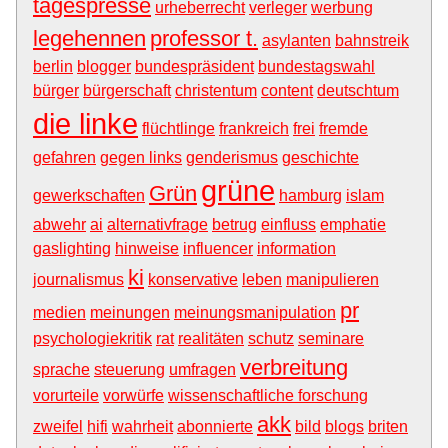
tagespresse
urheberrecht
verleger
werbung
legehennen
professor t.
asylanten
bahnstreik
berlin
blogger
bundespräsident
bundestagswahl
bürger
bürgerschaft
christentum
content
deutschtum
die linke
flüchtlinge
frankreich
frei
fremde
gefahren
gegen links
genderismus
geschichte
grüne
Grün
gewerkschaften
hamburg
islam
abwehr
ai
alternativfrage
betrug
einfluss
emphatie
gaslighting
hinweise
influencer
information
ki
journalismus
konservative
leben
manipulieren
pr
medien
meinungen
meinungsmanipulation
psychologiekritik
rat
realitäten
schutz
seminare
verbreitung
sprache
steuerung
umfragen
vorurteile
vorwürfe
wissenschaftliche forschung
akk
zweifel
hifi
wahrheit
abonnierte
bild
blogs
briten