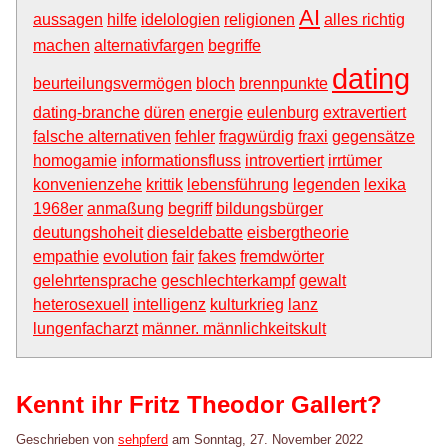
AI
aussagen
hilfe
idelologien
religionen
alles richtig
machen
alternativfargen
begriffe
dating
beurteilungsvermögen
bloch
brennpunkte
dating-branche
düren
energie
eulenburg
extravertiert
falsche alternativen
fehler
fragwürdig
fraxi
gegensätze
homogamie
informationsfluss
introvertiert
irrtümer
konvenienzehe
krittik
lebensführung
legenden
lexika
1968er
anmaßung
begriff
bildungsbürger
deutungshoheit
dieseldebatte
eisbergtheorie
empathie
evolution
fair
fakes
fremdwörter
gelehrtensprache
geschlechterkampf
gewalt
heterosexuell
intelligenz
kulturkrieg
lanz
lungenfacharzt
männer. männlichkeitskult
Kennt ihr Fritz Theodor Gallert?
Geschrieben von
sehpferd
am
Sonntag, 27. November 2022