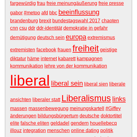
fargewürdig
frau
freie meinungäußerung
freie presse
beeinflussung
gabor
#metoo
afd
bbc
brandenburg
brexit
bundestagswahl 2017
chaoten
cnn
csu
ddr
ddr-identität
demokratie in gefahr
europa
demütigung
deutsch sein
extremismus
freiheit
extremisten
facebook
frauen
geistige
diktatur
häme
internet
kabarett
kampagnen
kommunikation
lehre von der kommunikation
liberal
liberal sein
liberal sien
liberale
Liberalismus
links
ansichten
liberaler statt
massen
massenbewegung
meinungskartell
#Giffey
änderungen
bildungsbürgertum
deutsche
doktortitel
elite
falsche eliten
geldadel
gendern
houellebecq
illouz
integration
menschen
online dating
politik