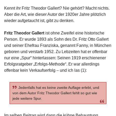
Kennt ihr Fritz Theodor Gallert? Nie gehört? Macht nichts.
Aber die Art, wie dieser Autor der 1920er Jahre plötzlich
wieder aufgetaucht ist, gibt zu denken.
Fritz Theodor Gallert
ist ohne Zweifel eine historische
Person. Er wurde 1893 als Sohn des Dr. Fritz Otto Gallert
und seiner Ehefrau Franziska, genannt Fanny, in München
geboren und verstarb 1952. Zu Lebzeiten hat er offenbar
nur eine „Spur“ hinterlassen: Seinen 1919 erschienener
Erfolgsratgeber „Erfolgs-Methode“. Er war allerdings
offenbar kein Verkaufserfolg – und ich las (1):
Jedenfalls hat es keine zweite Auflage erlebt, und
von dem Autor Fritz Theodor Gallert fehlt so gut wie
jede weitere Spur.
Im selben Beitrag wird dann die kühne Behauptung