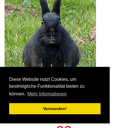
Diese Website nutzt Cookies, um
bestmögliche Funktionalität bieten zu
können.
Mehr Informationen
Das Datum heute ist:
Verstanden!
Montag, 10. August 2026
die Woche ist KW