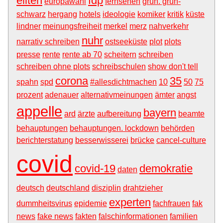
eliten
fdp
europawahl
fernsehen
grün. grün-
schwarz
hergang
hotels
ideologie
komiker
kritik
küste
lindner
meinungsfreiheit
merkel
merz
nahverkehr
nuhr
narrativ schreiben
ostseeküste
plot
plots
presse
rente
rente ab 70
scheitern
schreiben
schreiben ohne plots
schreibschulen
show don't tell
corona
35
spahn
spd
#allesdichtmachen
10
50
75
prozent
adenauer
alternativmeinungen
ämter
angst
appelle
bayern
ard
ärzte
aufbereitung
beamte
behauptungen
behauptungen. lockdown
behörden
berichterstatung
besserwisserei
brücke
cancel-culture
covid
covid-19
demokratie
daten
deutsch
deutschland
disziplin
drahtzieher
experten
dummheitsvirus
epidemie
fachfrauen
fak
news
fake news
fakten
falschinformationen
familien