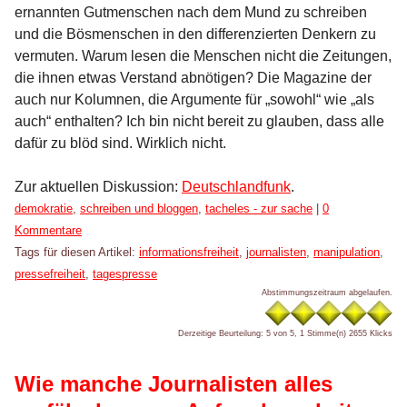
ernannten Gutmenschen nach dem Mund zu schreiben
und die Bösmenschen in den differenzierten Denkern zu
vermuten. Warum lesen die Menschen nicht die Zeitungen,
die ihnen etwas Verstand abnötigen? Die Magazine der
auch nur Kolumnen, die Argumente für „sowohl“ wie „als
auch“ enthalten? Ich bin nicht bereit zu glauben, dass alle
dafür zu blöd sind. Wirklich nicht.
Zur aktuellen Diskussion:
Deutschlandfunk
.
Kategorien:
demokratie
,
schreiben und bloggen
,
tacheles - zur sache
|
0
Kommentare
Tags für diesen Artikel:
informationsfreiheit
,
journalisten
,
manipulation
,
pressefreiheit
,
tagespresse
Abstimmungszeitraum abgelaufen.
Derzeitige Beurteilung: 5 von 5, 1 Stimme(n)
2655 Klicks
Wie manche Journalisten alles