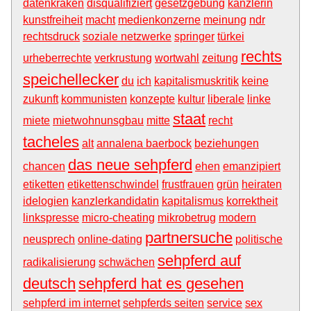
datenkraken
disqualifiziert
gesetzgebung
kanzlerin
kunstfreiheit
macht
medienkonzerne
meinung
ndr
rechtsdruck
soziale netzwerke
springer
türkei
rechts
urheberrechte
verkrustung
wortwahl
zeitung
speichellecker
du
ich
kapitalismuskritik
keine
zukunft
kommunisten
konzepte
kultur
liberale
linke
staat
miete
mietwohnunsgbau
mitte
recht
tacheles
alt
annalena baerbock
beziehungen
das neue sehpferd
chancen
ehen
emanzipiert
etiketten
etikettenschwindel
frustfrauen
grün
heiraten
idelogien
kanzlerkandidatin
kapitalismus
korrektheit
linkspresse
micro-cheating
mikrobetrug
modern
partnersuche
neusprech
online-dating
politische
sehpferd auf
radikalisierung
schwächen
deutsch
sehpferd hat es gesehen
sehpferd im internet
sehpferds seiten
service
sex