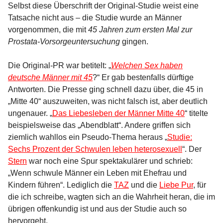
Selbst diese Überschrift der Original-Studie weist eine
Tatsache nicht aus – die Studie wurde an Männer
vorgenommen, die mit
45 Jahren zum ersten Mal zur
Prostata-Vorsorgeuntersuchung
gingen.
Die Original-PR war betitelt: „
Welchen Sex haben
deutsche Männer mit 45
?“ Er gab bestenfalls dürftige
Antworten. Die Presse ging schnell dazu über, die 45 in
„Mitte 40“ auszuweiten, was nicht falsch ist, aber deutlich
ungenauer. „
Das Liebesleben der Männer Mitte 40
“ titelte
beispielsweise das „Abendblatt“. Andere griffen sich
ziemlich wahllos ein Pseudo-Thema heraus „
Studie:
Sechs Prozent der Schwulen leben heterosexuell
“. Der
Stern
war noch eine Spur spektakulärer und schrieb:
„Wenn schwule Männer ein Leben mit Ehefrau und
Kindern führen“. Lediglich die
TAZ
und die
Liebe Pur
, für
die ich schreibe, wagten sich an die Wahrheit heran, die im
übrigen offenkundig ist und aus der Studie auch so
hervorgeht.