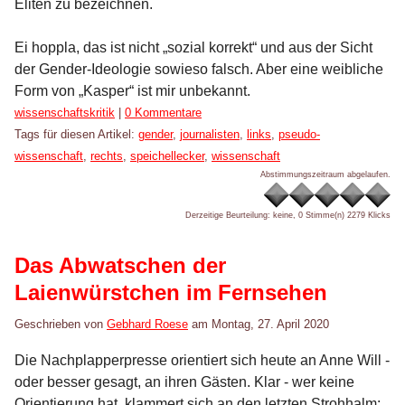
Eliten zu bezeichnen.
Ei hoppla, das ist nicht „sozial korrekt“ und aus der Sicht
der Gender-Ideologie sowieso falsch. Aber eine weibliche
Form von „Kasper“ ist mir unbekannt.
Kategorien:
wissenschaftskritik
|
0 Kommentare
Tags für diesen Artikel:
gender
,
journalisten
,
links
,
pseudo-
wissenschaft
,
rechts
,
speichellecker
,
wissenschaft
Abstimmungszeitraum abgelaufen.
Derzeitige Beurteilung: keine, 0 Stimme(n)
2279 Klicks
Das Abwatschen der
Laienwürstchen im Fernsehen
Geschrieben von
Gebhard Roese
am
Montag, 27. April 2020
Die Nachplapperpresse orientiert sich heute an Anne Will -
oder besser gesagt, an ihren Gästen. Klar - wer keine
Orientierung hat, klammert sich an den letzten Strohhalm: