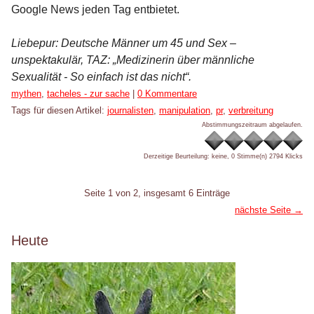
Google News jeden Tag entbietet.
Liebepur: Deutsche Männer um 45 und Sex –
unspektakulär, TAZ: „Medizinerin über männliche
Sexualität - So einfach ist das nicht“.
Kategorien:
mythen
,
tacheles - zur sache
|
0 Kommentare
Tags für diesen Artikel:
journalisten
,
manipulation
,
pr
,
verbreitung
Abstimmungszeitraum abgelaufen.
Derzeitige Beurteilung: keine, 0 Stimme(n)
2794 Klicks
Pagination
Seite 1 von 2, insgesamt 6 Einträge
nächste Seite →
Seitenleiste
Heute