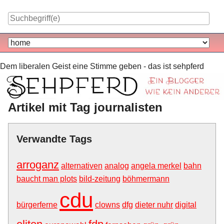
Skip
to
content
Navigation
Dem liberalen Geist eine Stimme geben - das ist sehpferd
Artikel mit Tag journalisten
Verwandte Tags
arroganz
alternativen
analog
angela merkel
bahn
baucht man plots
bild-zeitung
böhmermann
cdu
bürgerferne
clowns
dfg
dieter nuhr
digital