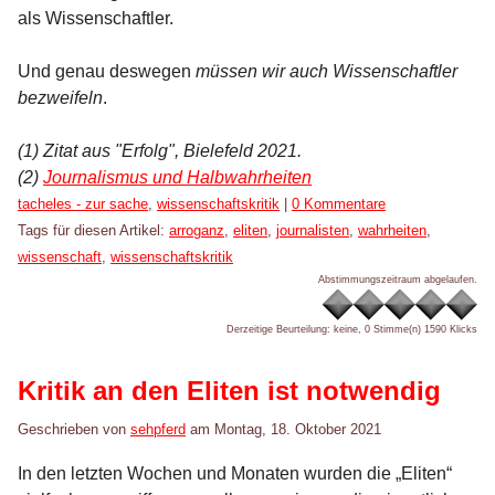
als Wissenschaftler.
Und genau deswegen
müssen wir auch Wissenschaftler
bezweifeln
.
(1) Zitat aus "Erfolg", Bielefeld 2021.
(2)
Journalismus und Halbwahrheiten
Kategorien:
tacheles - zur sache
,
wissenschaftskritik
|
0 Kommentare
Tags für diesen Artikel:
arroganz
,
eliten
,
journalisten
,
wahrheiten
,
wissenschaft
,
wissenschaftskritik
Abstimmungszeitraum abgelaufen.
Derzeitige Beurteilung: keine, 0 Stimme(n)
1590 Klicks
Kritik an den Eliten ist notwendig
Geschrieben von
sehpferd
am
Montag, 18. Oktober 2021
In den letzten Wochen und Monaten wurden die „Eliten“