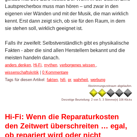
Lautsprecherbox muss man hören – und zwar in den
eigenen vier Wänden und mit der Musik, die man wirklich
kennt. Erst dann zeigt sich, ob sie für den Raum, in dem
sie stehen soll, wirklich geeignet ist.
Falls ihr zweifelt: Selbstverständlich gibt es physikalische
Fakten - aber die sind allen Herstellern bekannt und die
meisten handeln danach.
Kategorien:
anders denken
,
Hi-Fi
,
mythen
,
verborgenes wissen
,
wissenschaftskritik
|
0 Kommentare
Tags für diesen Artikel:
fakten
,
hifi
,
pr
,
wahrheit
,
werbung
Abstimmungszeitraum abgelaufen.
Derzeitige Beurteilung: 2 von 5, 3 Stimme(n)
106 Klicks
Hi-Fi: Wenn die Reparaturkosten
den Zeitwert überschreiten … egal,
ob repariert wird oder nicht