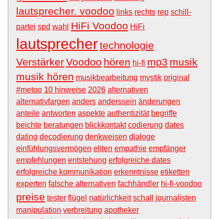
lautsprecher. voodoo
links
rechts
rep
schill-
HiFi Voodoo
partei
spd
wahl
HiFi
lautsprecher
technologie
Verstärker
Voodoo
hören
mp3
musik
hi-fi
musik hören
musikbearbeitung
mystik
original
#metoo
10 hinweise
2026
alternativen
alternativfargen
anders
anderssein
änderungen
anteile
antworten
aspekte
authentizität
begriffe
beichte
beratungen
blickkontakt
codierung
dates
dating
decodierung
denkweisen
dialoge
einfühlungsvermögen
eliten
empathie
empfänger
empfehlungen
entstehung
erfolgreiche dates
erfolgreiche kommunikation
erkenntnisse
etiketten
experten
falsche alternativen
fachhändler
hi-fi-voodoo
preise
tester
flügel
natürlichkeit
schall
journalisten
manipulation
verbreitung
apotheker