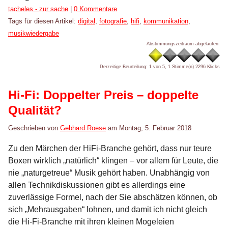
Kategorien:
tacheles - zur sache
|
0 Kommentare
Tags für diesen Artikel:
digital
,
fotografie
,
hifi
,
kommunikation
,
musikwiedergabe
Abstimmungszeitraum abgelaufen.
Derzeitige Beurteilung: 1 von 5, 1 Stimme(n)
2296 Klicks
Hi-Fi: Doppelter Preis – doppelte
Qualität?
Geschrieben von
Gebhard Roese
am
Montag, 5. Februar 2018
Zu den Märchen der HiFi-Branche gehört, dass nur teure
Boxen wirklich „natürlich“ klingen – vor allem für Leute, die
nie „naturgetreue“ Musik gehört haben. Unabhängig von
allen Technikdiskussionen gibt es allerdings eine
zuverlässige Formel, nach der Sie abschätzen können, ob
sich „Mehrausgaben“ lohnen, und damit ich nicht gleich
die Hi-Fi-Branche mit ihren kleinen Mogeleien