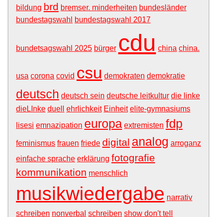
brd
bildung
bremser. minderheiten
bundesländer
bundestagswahl
bundestagswahl 2017
cdu
bundetsagswahl 2025
bürger
china
china.
csu
usa
corona
covid
demokraten
demokratie
deutsch
deutsch sein
deutsche leitkultur
die linke
dieLInke
duell
ehrlichkeit
Einheit
elite-gymnasiums
europa
fdp
lisesi
emnazipation
extremisten
analog
digital
feminismus
frauen
friede
arroganz
fotografie
einfache sprache
erklärung
kommunikation
menschlich
musikwiedergabe
narrativ
schreiben
nonverbal
schreiben
show don't tell