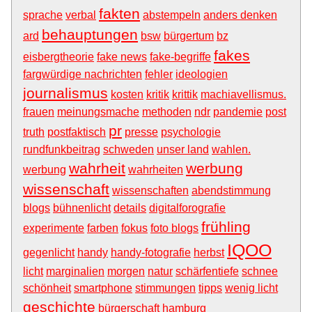
fakten
sprache
verbal
abstempeln
anders denken
behauptungen
ard
bsw
bürgertum
bz
fakes
eisbergtheorie
fake news
fake-begriffe
fargwürdige nachrichten
fehler
ideologien
journalismus
kosten
kritik
krittik
machiavellismus.
frauen
meinungsmache
methoden
ndr
pandemie
post
pr
truth
postfaktisch
presse
psychologie
rundfunkbeitrag
schweden
unser land
wahlen.
wahrheit
werbung
werbung
wahrheiten
wissenschaft
wissenschaften
abendstimmung
blogs
bühnenlicht
details
digitalforografie
frühling
experimente
farben
fokus
foto blogs
IQOO
gegenlicht
handy
handy-fotografie
herbst
licht
marginalien
morgen
natur
schärfentiefe
schnee
schönheit
smartphone
stimmungen
tipps
wenig licht
geschichte
bürgerschaft
hamburg