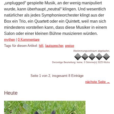
„unplugged“ gespielte Musik, an der wenig manipuliert
wurde, kann überhaupt „neutral“ klingen. Und wesentlich
natürlicher als jedes Symphonieorchester klingt aus der
Box ein Trio, ein Quartett oder ein Quintett, weil man sich
mindestens vorstellen kann, dass diese Musiker in einem
Salon oder einer kleinen Bühne musizieren würden.
Kategorien:
mythen
|
0 Kommentare
Tags für diesen Artikel:
hifi
,
lautsprecher
,
preise
Abstimmungszeitraum abgelaufen.
Derzeitige Beurteilung: keine, 0 Stimme(n)
3225 Klicks
Pagination
Seite 1 von 2, insgesamt 8 Einträge
nächste Seite →
Seitenleiste
Heute