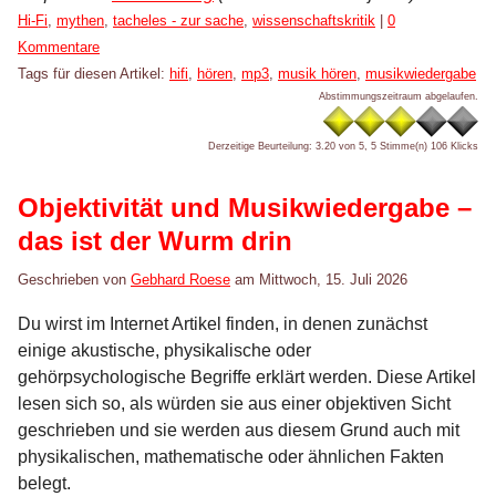
Kategorien:
Hi-Fi
,
mythen
,
tacheles - zur sache
,
wissenschaftskritik
|
0
Kommentare
Tags für diesen Artikel:
hifi
,
hören
,
mp3
,
musik hören
,
musikwiedergabe
Abstimmungszeitraum abgelaufen.
Derzeitige Beurteilung: 3.20 von 5, 5 Stimme(n)
106 Klicks
Objektivität und Musikwiedergabe –
das ist der Wurm drin
Geschrieben von
Gebhard Roese
am
Mittwoch, 15. Juli 2026
Du wirst im Internet Artikel finden, in denen zunächst
einige akustische, physikalische oder
gehörpsychologische Begriffe erklärt werden. Diese Artikel
lesen sich so, als würden sie aus einer objektiven Sicht
geschrieben und sie werden aus diesem Grund auch mit
physikalischen, mathematische oder ähnlichen Fakten
belegt.