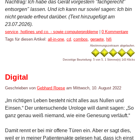
Nachtrag: Ich habe das Gerät vorgestern "fachgerecht"
entsorgen" lassen. Und ich kann nur soviel sagen: Ich bin
nicht gerade erfreut darüber. (Text hinzugefügt am
23.07.2026).
Kategorien:
service, hotlines und co. - sowie computerprobleme
|
0 Kommentare
Tags für diesen Artikel:
all-in-one
,
cd
,
combos
,
geraete
,
hifi
Abstimmungszeitraum abgelaufen.
Derzeitige Beurteilung: 5 von 5, 1 Stimme(n)
143 Klicks
Digital
Geschrieben von
Gebhard Roese
am
Mittwoch, 10. August 2022
„Im richtigen Leben besteht nicht alles aus Nullen und
Einsen.“ Der untersuchende Urologe will damit sagen: „So
ganz genau weiß niemand, wie eine Genesung verläuft.“
Damit rennt er bei mir offene Türen ein. Aber er sagt dies,
weil er in meiner Patientenakte gelesen hat, dass ich einst