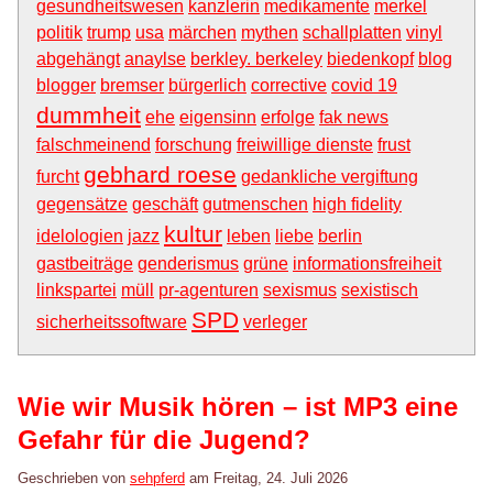
gesundheitswesen
kanzlerin
medikamente
merkel
politik
trump
usa
märchen
mythen
schallplatten
vinyl
abgehängt
anaylse
berkley. berkeley
biedenkopf
blog
blogger
bremser
bürgerlich
corrective
covid 19
dummheit
ehe
eigensinn
erfolge
fak news
falschmeinend
forschung
freiwillige dienste
frust
gebhard roese
furcht
gedankliche vergiftung
gegensätze
geschäft
gutmenschen
high fidelity
kultur
idelologien
jazz
leben
liebe
berlin
gastbeiträge
genderismus
grüne
informationsfreiheit
linkspartei
müll
pr-agenturen
sexismus
sexistisch
SPD
sicherheitssoftware
verleger
Wie wir Musik hören – ist MP3 eine
Gefahr für die Jugend?
Geschrieben von
sehpferd
am
Freitag, 24. Juli 2026