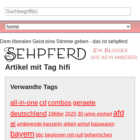
Skip
to
content
Navigation
Dem liberalen Geist eine Stimme geben - das ist sehpferd
Artikel mit Tag hifi
Verwandte Tags
all-in-one
cd
combos
geraete
afd
deutschland
1968er
2025
30 jahre einheit
ai
amtierende kanzerin
arbeit
armut
bajuwaren
bayern
bbc
beginnen mit null
beherrschen