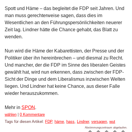
Spott und Häme – das begleitet die FDP seit Jahren. Und
man muss gerechterweise sagen, dass dies im
Wesentlichen an den Führungspersönlichkeiten neuerer
Zeit lag. Lindner hätte die Chance gehabt, das Blatt zu
wenden.
Nun wird die Häme der Kabarettisten, der Presse und der
Politiker über ihn hereinbrechen – und diesmal zu Recht.
Und mancher, der die FDP im Sinne des liberalen Geistes
gewählt hat, wird nun erkennen, dass zwischen der FDP-
Sicht der Dinge und dem Liberalismus inzwischen Welten
liegen. Und Lindner hat keine Chance, aus dieser Falle
wieder herauszukommen.
Mehr in
SPON
.
Kategorien:
wählen
|
0 Kommentare
Tags für diesen Artikel:
FDP
,
häme
,
hass
,
Lindner
,
versagen
,
wut
Abstimmungszeitraum abgelaufen.