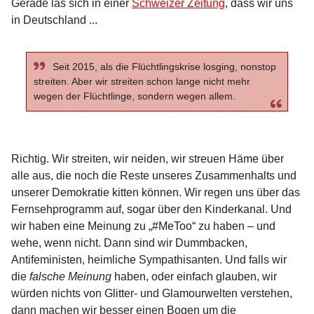
Gerade las sich in einer
Schweizer Zeitung
, dass wir uns
in Deutschland ...
Seit 2015, als die Flüchtlingskrise losging, nonstop
streiten. Aber wir streiten schon lange nicht mehr
wegen der Flüchtlinge, sondern wegen allem.
Richtig. Wir streiten, wir neiden, wir streuen Häme über
alle aus, die noch die Reste unseres Zusammenhalts und
unserer Demokratie kitten können. Wir regen uns über das
Fernsehprogramm auf, sogar über den Kinderkanal. Und
wir haben eine Meinung zu „#MeToo“ zu haben – und
wehe, wenn nicht. Dann sind wir Dummbacken,
Antifeministen, heimliche Sympathisanten. Und falls wir
die
falsche Meinung
haben, oder einfach glauben, wir
würden nichts von Glitter- und Glamourwelten verstehen,
dann machen wir besser einen Bogen um die