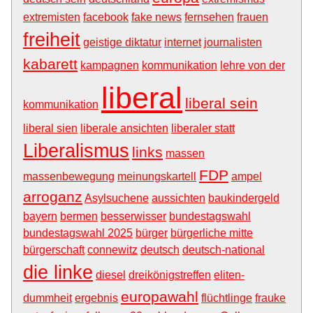
extremisten
facebook
fake news
fernsehen
frauen
freiheit
geistige diktatur
internet
journalisten
kabarett
kampagnen
kommunikation
lehre von der
liberal
liberal sein
kommunikation
liberal sien
liberale ansichten
liberaler statt
Liberalismus
links
massen
FDP
massenbewegung
meinungskartell
ampel
arroganz
Asylsuchene
aussichten
baukindergeld
bayern
bermen
besserwisser
bundestagswahl
bundestagswahl 2025
bürger
bürgerliche mitte
bürgerschaft
connewitz
deutsch
deutsch-national
die linke
diesel
dreikönigstreffen
eliten-
europawahl
dummheit
ergebnis
flüchtlinge
frauke