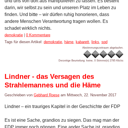
und uns von dort aus manipulieren zu lassen. Es besteht
darin, wir selbst zu sein und unseren Platz im Leben zu
finden. Und bitte – wir dürfen ruhig honorieren, dass
andere Menschen Verantwortung tragen wollen. Es
schadet wirklich nichts.
Kategorien:
demokratie
|
0 Kommentare
Tags für diesen Artikel:
demokratie
,
häme
,
kabarett
,
links
,
spd
Abstimmungszeitraum abgelaufen.
Derzeitige Beurteilung: keine, 0 Stimme(n)
2795 Klicks
Lindner - das Versagen des
Strahlemannes und die Häme
Geschrieben von
Gebhard Roese
am
Mittwoch, 22. November 2017
Lindner – ein trauriges Kapitel in der Geschichte der FDP
Es ist eine Sache, grandios zu siegen. Das mag man der
FDP immer noch gönnen. Eine ander Sache ist, grandios