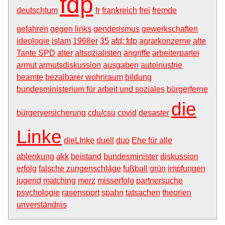
fdp
deutschtum
fr
frankreich
frei
fremde
gefahren
gegen links
genderismus
gewerkschaften
ideologie
islam
1968er
35
afd; fdp
agrarkonzerne
alte
Tante SPD
alter
altsozialisten
angriffe
arbeiterpartei
armut
armutsdiskussion
ausgaben
autoinustrie
beamte
bezalbarer wohnraum
bildung
bundesministerium für arbeit und soziales
bürgerferne
die
bürgerversicherung
cdu/csu
covid
desaster
Linke
dieLInke
duell
duo
Ehe für alle
ablenkung
akk
beistand
bundesminister
diskussion
erfolg
falsche zungenschläge
fußball
grün
impfungen
jugend
matching
merz
misserfolg
partnersuche
psychologie
rasensport
spahn
tatsachen
theorien
unverständnis