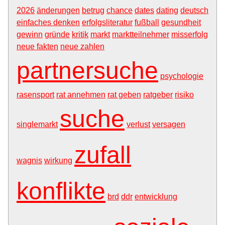
2026
änderungen
betrug
chance
dates
dating
deutsch
einfaches denken
erfolgsliteratur
fußball
gesundheit
gewinn
gründe
kritik
markt
marktteilnehmer
misserfolg
neue fakten
neue zahlen
partnersuche
psychologie
rasensport
rat annehmen
rat geben
ratgeber
risiko
suche
singlemarkt
verlust
versagen
zufall
wagnis
wirkung
konflikte
brd
ddr
entwicklung