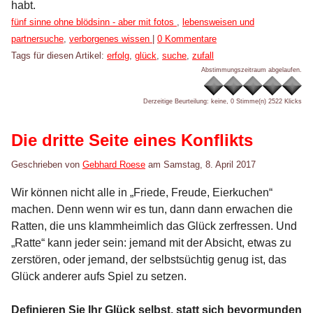
habt.
Kategorien:
fünf sinne ohne blödsinn - aber mit fotos
,
lebensweisen und
partnersuche
,
verborgenes wissen
|
0 Kommentare
Tags für diesen Artikel:
erfolg
,
glück
,
suche
,
zufall
Abstimmungszeitraum abgelaufen.
Derzeitige Beurteilung: keine, 0 Stimme(n)
2522 Klicks
Die dritte Seite eines Konflikts
Geschrieben von
Gebhard Roese
am
Samstag, 8. April 2017
Wir können nicht alle in „Friede, Freude, Eierkuchen“
machen. Denn wenn wir es tun, dann dann erwachen die
Ratten, die uns klammheimlich das Glück zerfressen. Und
„Ratte“ kann jeder sein: jemand mit der Absicht, etwas zu
zerstören, oder jemand, der selbstsüchtig genug ist, das
Glück anderer aufs Spiel zu setzen.
Definieren Sie Ihr Glück selbst, statt sich bevormunden