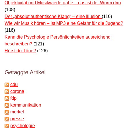
Objektivität und Musikwiedergabe – das ist der Wurm drin
(108)
Der „absolut authentische Klang“ – eine Illusion
(110)
Wie wir Musik hören – ist MP3 eine Gefahr für die Jugend?
(116)
Kann die Psychologie Persönlichkeiten ausreichend
beschreiben?
(121)
Hörst du Töne?
(126)
Getaggte Artikel
cdu
corona
fdp
kommunikation
merkel
presse
psychologie