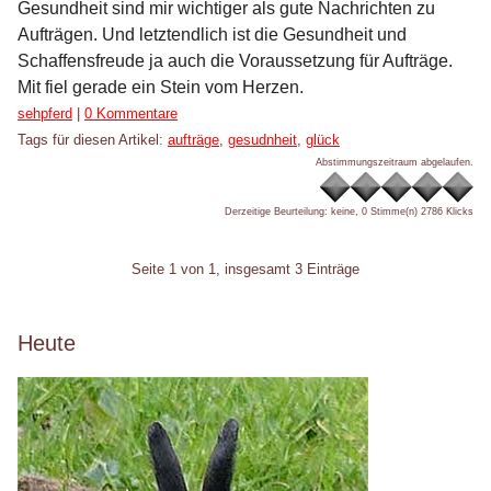
Gesundheit sind mir wichtiger als gute Nachrichten zu
Aufträgen. Und letztendlich ist die Gesundheit und
Schaffensfreude ja auch die Voraussetzung für Aufträge.
Mit fiel gerade ein Stein vom Herzen.
Kategorien:
sehpferd
|
0 Kommentare
Tags für diesen Artikel:
aufträge
,
gesudnheit
,
glück
Abstimmungszeitraum abgelaufen.
Derzeitige Beurteilung: keine, 0 Stimme(n)
2786 Klicks
Pagination
Seite 1 von 1, insgesamt 3 Einträge
Seitenleiste
Heute