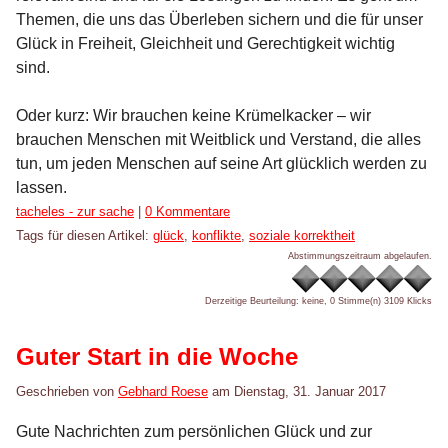
Themen, die uns das Überleben sichern und die für unser
Glück in Freiheit, Gleichheit und Gerechtigkeit wichtig
sind.
Oder kurz: Wir brauchen keine Krümelkacker – wir
brauchen Menschen mit Weitblick und Verstand, die alles
tun, um jeden Menschen auf seine Art glücklich werden zu
lassen.
Kategorien:
tacheles - zur sache
|
0 Kommentare
Tags für diesen Artikel:
glück
,
konflikte
,
soziale korrektheit
Abstimmungszeitraum abgelaufen.
Derzeitige Beurteilung: keine, 0 Stimme(n)
3109 Klicks
Guter Start in die Woche
Geschrieben von
Gebhard Roese
am
Dienstag, 31. Januar 2017
Gute Nachrichten zum persönlichen Glück und zur