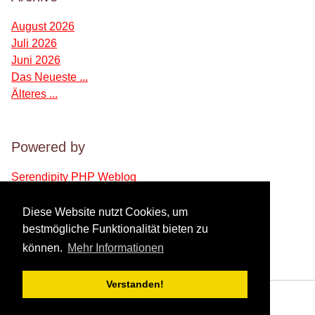
August 2026
Juli 2026
Juni 2026
Das Neueste ...
Älteres ...
Powered by
Serendipity PHP Weblog
Diese Website nutzt Cookies, um
Verwaltung des Blogs
bestmögliche Funktionalität bieten zu
können.
Mehr Informationen
Login
Verstanden!
Powered by
Serendipity
& the
2k11
theme.