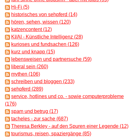
Hi-Fi (5)
historisches von sehpferd (14)
hören, sehen, wissen (120)
katzencontent (12)
KI/AI - Künstliche Intelligenz (28)
kurioses und fundsachen (126)
kurz und knapp (15)
lebensweisen und partnersuche (59)
liberal sein (260)
mythen (106)
schreiben und bloggen (233)
sehpferd (289)
service, hotlines und co. - sowie computerprobleme
(176)
spam und betrug (17)
tacheles - zur sache (687)
Theresa Berkley - auf den Spuren einer Legende (12)
tourismus, reisen, spaziergänge (85)