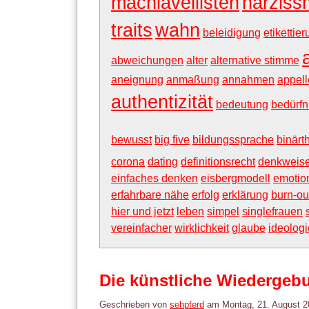
machiavellisten
narziss
traits
wahn
beleidigung
etikettie
abweichungen
alter
alternative stimme
aneignung
anmaßung
annahmen
appell
authentizität
bedeutung
bedürfn
bewusst
big five
bildungssprache
binärt
corona
dating
definitionsrecht
denkweis
einfaches denken
eisbergmodell
emotion
erfahrbare nähe
erfolg
erklärung
burn-ou
hier und jetzt
leben
simpel
singlefrauen
vereinfacher
wirklichkeit
glaube
ideologi
Die künstliche Wiedergeb
Geschrieben von
sehpferd
am
Montag, 21. August 