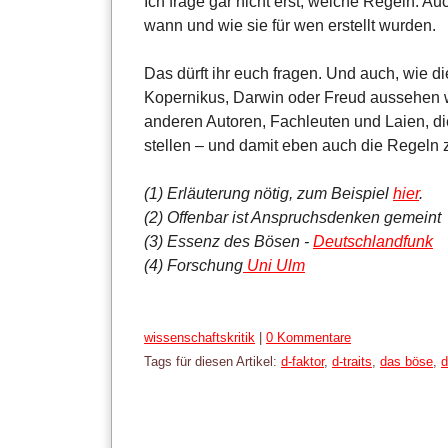
Ich frage gar nicht erst, welche Regeln. Au
wann und wie sie für wen erstellt wurden.
Das dürft ihr euch fragen. Und auch, wie 
Kopernikus, Darwin oder Freud aussehen 
anderen Autoren, Fachleuten und Laien, di
stellen – und damit eben auch die Regeln 
(1) Erläuterung nötig, zum Beispiel
hier
.
(2) Offenbar ist Anspruchsdenken gemeint
(3) Essenz des Bösen -
Deutschlandfunk
(4) Forschung
Uni Ulm
Kategorien:
wissenschaftskritik
|
0 Kommentare
Tags für diesen Artikel:
d-faktor
,
d-traits
,
das böse
,
d