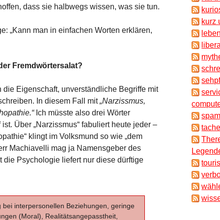
offen, dass sie halbwegs wissen, was sie tun.
kuri
kurz 
e: „Kann man in einfachen Worten erklären,
lebe
liber
myth
der Fremdwörtersalat?
schr
sehpf
ie Eigenschaft, unverständliche Begriffe mit
servi
hreiben. In diesem Fall mit
„Narzissmus,
compute
hopathie.“
Ich müsste also drei Wörter
spam
ist. Über „Narzissmus“ fabuliert heute jeder –
tache
pathie“ klingt im Volksmund so wie „dem
There
Herr Machiavelli mag ja Namensgeber des
Legende
die Psychologie liefert nur diese dürftige
touri
verb
wähl
wisse
ung bei interpersonellen Beziehungen, geringe
ungen (Moral), Realitätsangepasstheit,