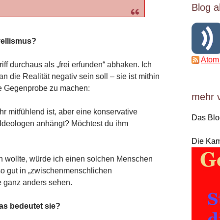
Blog a
vellismus?
Atom
ff durchaus als „frei erfunden“ abhaken. Ich
 die Realität negativ sein soll – sie ist mithin
die Gegenprobe zu machen:
mehr 
 mitfühlend ist, aber eine konservative
Das Bl
nd Ideologen anhängt? Möchtest du ihm
Die Ka
n wollte, würde ich einen solchen Menschen
t so gut in „zwischenmenschlichen
e ganz anders sehen.
as bedeutet sie?