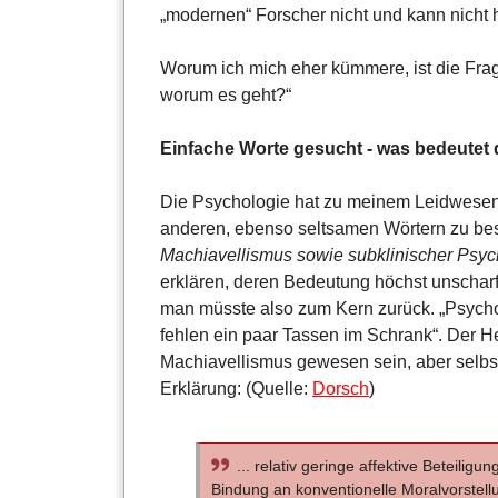
„modernen“ Forscher nicht und kann nicht h
Worum ich mich eher kümmere, ist die Frag
worum es geht?“
Einfache Worte gesucht - was bedeutet 
Die Psychologie hat zu meinem Leidwesen d
anderen, ebenso seltsamen Wörtern zu besc
Machiavellismus sowie subklinischer Psyc
erklären, deren Bedeutung höchst unscharf 
man müsste also zum Kern zurück. „Psycho
fehlen ein paar Tassen im Schrank“. Der 
Machiavellismus gewesen sein, aber selbst 
Erklärung: (Quelle:
Dorsch
)
... relativ geringe affektive Beteilig
Bindung an konventionelle Moralvorstell