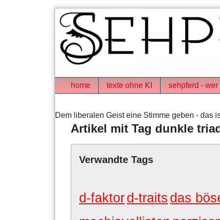
Skip
to
content
Navigation
home
texte ohne KI
sehpferd - wer 
Dem liberalen Geist eine Stimme geben - das is
Artikel mit Tag dunkle tria
Verwandte Tags
d-faktor
d-traits
das bös