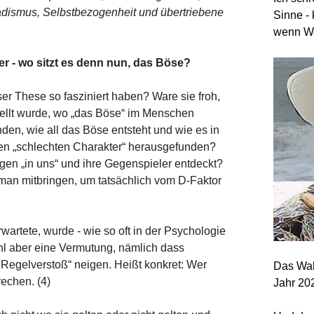
dismus, Selbstbezogenheit und übertriebene
Sinne - 
wenn Wa
r - wo sitzt es denn nun, das Böse?
r These so fasziniert haben? Ware sie froh,
tellt wurde, wo „das Böse“ im Menschen
den, wie all das Böse entsteht und wie es in
en „schlechten Charakter“ herausgefunden?
gen „in uns“ und ihre Gegenspieler entdeckt?
man mitbringen, um tatsächlich vom D-Faktor
artete, wurde - wie so oft in der Psychologie
wohl aber eine Vermutung, nämlich dass
egelverstoß“ neigen. Heißt konkret: Wer
Das Wah
rechen. (4)
Jahr 20