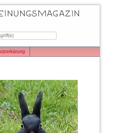
utzerkärung
iste