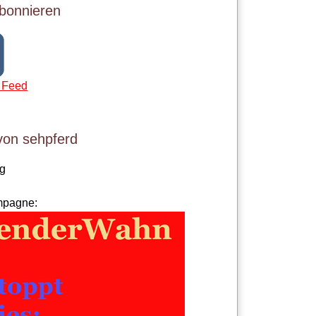
bonnieren
 Feed
von sehpferd
og
mpagne: