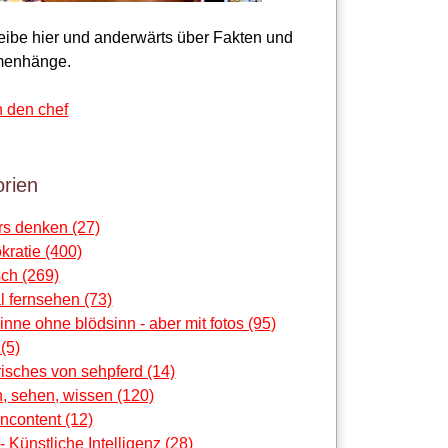
reibe hier und anderwärts über Fakten und
enhänge.
n den chef
rien
rs denken (27)
ratie (400)
ch (269)
al fernsehen (73)
sinne ohne blödsinn - aber mit fotos (95)
 (5)
risches von sehpferd (14)
, sehen, wissen (120)
ncontent (12)
 - Künstliche Intelligenz (28)