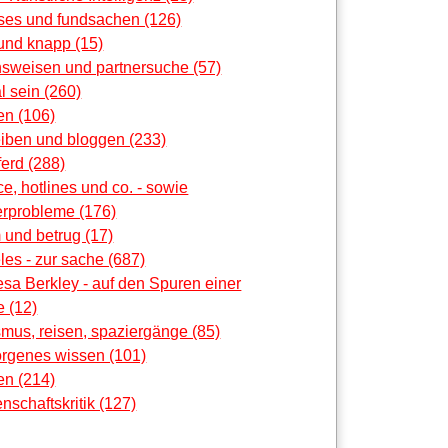
oses und fundsachen (126)
und knapp (15)
nsweisen und partnersuche (57)
al sein (260)
en (106)
eiben und bloggen (233)
erd (288)
ce, hotlines und co. - sowie
rprobleme (176)
 und betrug (17)
les - zur sache (687)
sa Berkley - auf den Spuren einer
 (12)
smus, reisen, spaziergänge (85)
orgenes wissen (101)
en (214)
nschaftskritik (127)