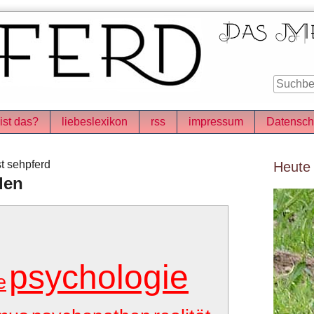
ist das?
liebeslexikon
rss
impressum
Datensch
Seitenle
t sehpferd
Heute
den
psychologie
e