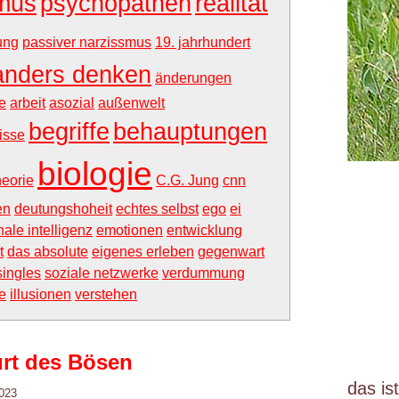
mus
psychopathen
realität
rung
passiver narzissmus
19. jahrhundert
anders denken
änderungen
e
arbeit
asozial
außenwelt
begriffe
behauptungen
isse
biologie
heorie
C.G. Jung
cnn
en
deutungshoheit
echtes selbst
ego
ei
ale intelligenz
emotionen
entwicklung
t
das absolute
eigenes erleben
gegenwart
singles
soziale netzwerke
verdummung
e
illusionen
verstehen
urt des Bösen
das is
2023