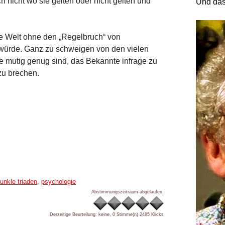
ch nicht wo sie gelten oder nicht gelten und
Und das
die Welt ohne den „Regelbruch“ von
würde. Ganz zu schweigen von den vielen
e mutig genug sind, das Bekannte infrage zu
zu brechen.
unkle triaden
,
psychologie
Abstimmungszeitraum abgelaufen.
Derzeitige Beurteilung: keine, 0 Stimme(n)
2485 Klicks