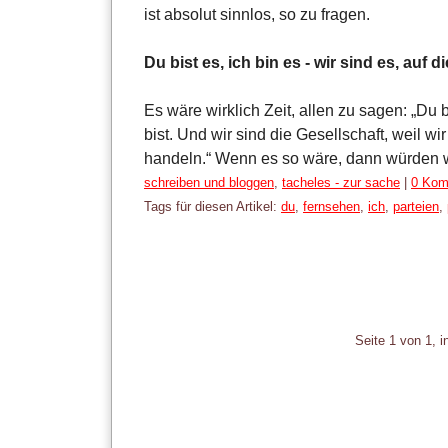
ist absolut sinnlos, so zu fragen.
Du bist es, ich bin es - wir sind es, auf
Es wäre wirklich Zeit, allen zu sagen: „Du bi
bist. Und wir sind die Gesellschaft, weil 
handeln.“ Wenn es so wäre, dann würden wi
Kategorien:
schreiben und bloggen
,
tacheles - zur sache
|
0 Kom
Tags für diesen Artikel:
du
,
fernsehen
,
ich
,
parteien
,
Pagination
Seite 1 von 1, 