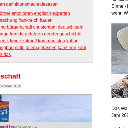
um
definitionsmacht
desaster
Sinne - 
wenn Wa
örner
emotionen
englisch
experten
orschung
frankreich
frauen
ung
bürgerschaft
christentum
deutsch sein
linge
fremde
gefahren
gender
geschichte
ritik
keine zukunft
kommunisten
kultur
nsgbau
mitte
allein gelassen
kanzlerin
kohl
en das
lschaft
Oktober 2019
Das Wah
Jahr 20
mel heruntergeholt ...