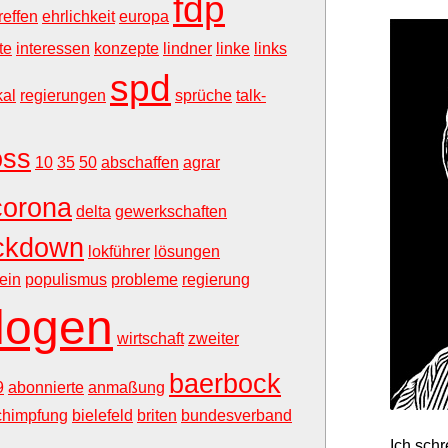
fdp
reffen
ehrlichkeit
europa
te
interessen
konzepte
lindner
linke
links
spd
kal
regierungen
sprüche
talk-
oss
10
35
50
abschaffen
agrar
corona
delta
gewerkschaften
ckdown
lokführer
lösungen
ein
populismus
probleme
regierung
ologen
wirtschaft
zweiter
baerbock
9
abonnierte
anmaßung
chimpfung
bielefeld
briten
bundesverband
Ich sch