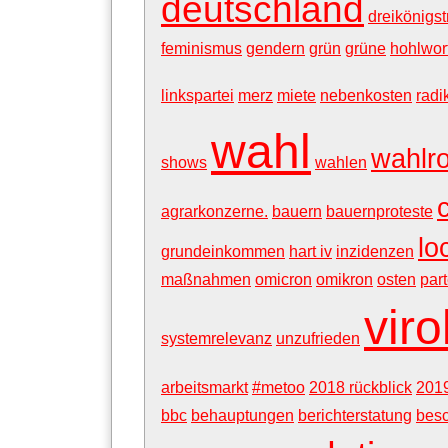
deutschland
dreikönigst
feminismus
gendern
grün
grüne
hohlwor
linkspartei
merz
miete
nebenkosten
radi
wahl
wahlr
shows
wahlen
agrarkonzerne.
bauern
bauernproteste
lo
grundeinkommen
hart iv
inzidenzen
maßnahmen
omicron
omikron
osten
part
vir
systemrelevanz
unzufrieden
arbeitsmarkt
#metoo
2018 rückblick
201
bbc
behauptungen
berichterstatung
bes