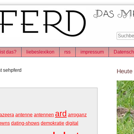
ist das?
liebeslexikon
rss
impressum
Datensch
Seitenle
t sehpferd
Heute
ard
jazeera
antenne
antennen
arroganz
owns
dating-shows
demokratie
digital