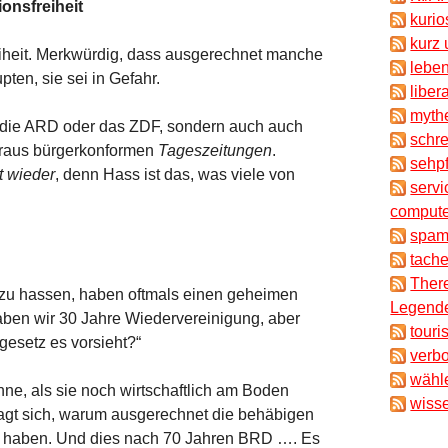
ionsfreiheit
kuri
kurz 
iheit. Merkwürdig, dass ausgerechnet manche
lebe
en, sie sei in Gefahr.
liber
myth
 die ARD oder das ZDF, sondern auch auch
schr
eraus bürgerkonformen
Tageszeitungen
.
sehpf
t wieder
, denn Hass ist das, was viele von
servi
compute
spam
tache
There
ich zu hassen, haben oftmals einen geheimen
Legende
haben wir 30 Jahre Wiedervereinigung, aber
touri
gesetz es vorsieht?“
verb
wähl
ne, als sie noch wirtschaftlich am Boden
wisse
agt sich, warum ausgerechnet die behäbigen
ge haben. Und dies nach 70 Jahren BRD …. Es