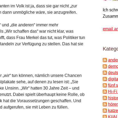
ten im Volk ist ja, dass sie gar nicht „zur
Ich sch
en dann unmögliche wäre, sie anzugreifen.
Zusamm
ir“ und „die anderen“ immer mehr
email a
 „Wir schaffen das“ war nicht klar, was
ft, dass Frau Merkel das tut, was Politiker tun
andeln zur Verfügung zu stellen. Das hat sie
Katego
ande
demok
deuts
ur „wir“ tun können, nämlich unsere Chancen
digit
lakate sehe, auf denen zu lesen ist: „Sie
fünf 
nke Unsinn. „Wir“ hatten 30 Jahre Zeit – und
Hi-Fi
nutzt. Dabei spielt überhaupt keine Rolle, ob
histo
tik hat die Voraussetzungen geschaffen. Und
hören
d aufgerufen, sie mit Leben zu füllen.
katze
KI/AI