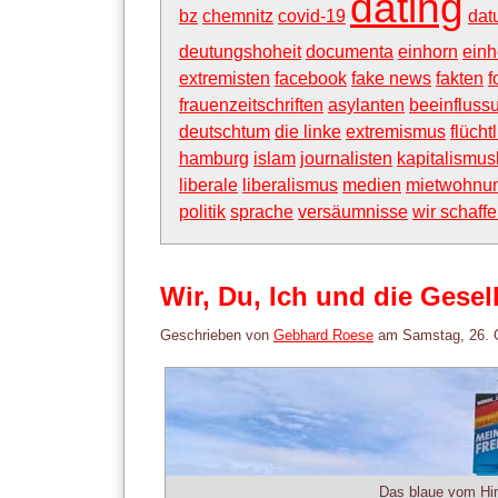
dating
bz
chemnitz
covid-19
dat
deutungshoheit
documenta
einhorn
einh
extremisten
facebook
fake news
fakten
f
frauenzeitschriften
asylanten
beeinfluss
deutschtum
die linke
extremismus
flücht
hamburg
islam
journalisten
kapitalismusk
liberale
liberalismus
medien
mietwohnu
politik
sprache
versäumnisse
wir schaff
Wir, Du, Ich und die Gesel
Geschrieben von
Gebhard Roese
am
Samstag, 26. 
Das blaue vom Him