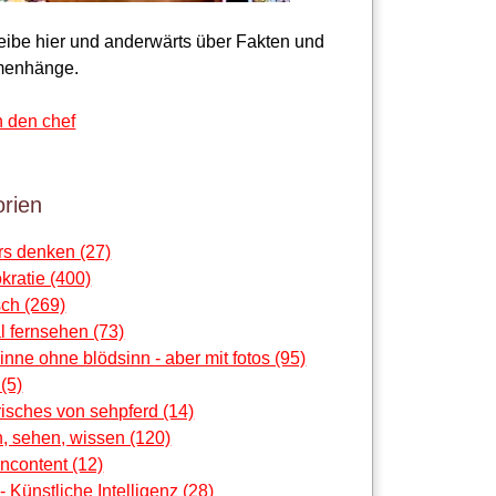
reibe hier und anderwärts über Fakten und
enhänge.
n den chef
rien
rs denken (27)
ratie (400)
ch (269)
al fernsehen (73)
sinne ohne blödsinn - aber mit fotos (95)
 (5)
risches von sehpferd (14)
, sehen, wissen (120)
ncontent (12)
 - Künstliche Intelligenz (28)