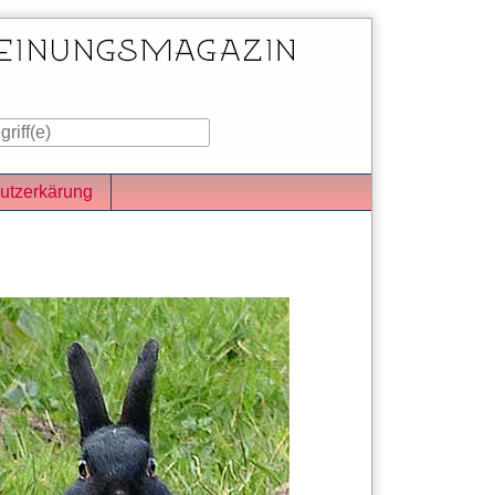
utzerkärung
iste