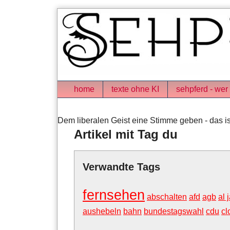
Skip
to
content
Navigation
home
texte ohne KI
sehpferd - wer 
Dem liberalen Geist eine Stimme geben - das is
Artikel mit Tag du
Verwandte Tags
fernsehen
abschalten
afd
agb
al 
aushebeln
bahn
bundestagswahl
cdu
cl