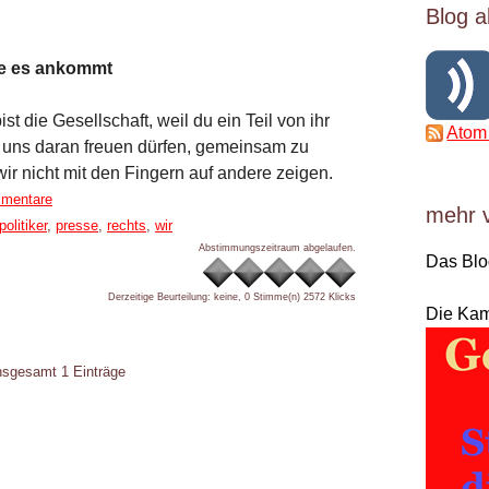
Blog a
 die es ankommt
st die Gesellschaft, weil du ein Teil von ihr
Atom
wir uns daran freuen dürfen, gemeinsam zu
r nicht mit den Fingern auf andere zeigen.
mentare
mehr 
politiker
,
presse
,
rechts
,
wir
Abstimmungszeitraum abgelaufen.
Das Bl
Derzeitige Beurteilung: keine, 0 Stimme(n)
2572 Klicks
Die Ka
insgesamt 1 Einträge