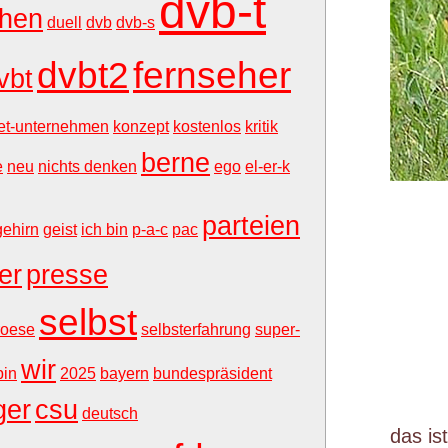
dvb-t
ehen
duell
dvb
dvb-s
dvbt2
fernseher
vbt
net-unternehmen
konzept
kostenlos
kritik
berne
e
neu
nichts denken
ego
el-er-k
parteien
gehirn
geist
ich bin
p-a-c
pac
ker
presse
selbst
roese
selbsterfahrung
super-
wir
bin
2025
bayern
bundespräsident
ger
csu
deutsch
das is