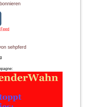
bonnieren
 Feed
von sehpferd
og
mpagne: