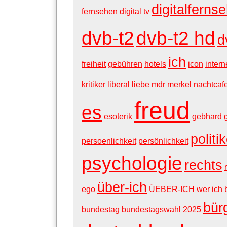
digitalferns
fernsehen
digital tv
dvb-t2
dvb-t2 hd
d
ich
freiheit
gebühren
hotels
icon
inter
kritiker
liberal
liebe
mdr
merkel
nachtcaf
freud
es
esoterik
gebhard
politi
persoenlichkeit
persönlichkeit
psychologie
rechts
über-ich
ego
ÜEBER-ICH
wer ich 
bür
bundestag
bundestagswahl 2025