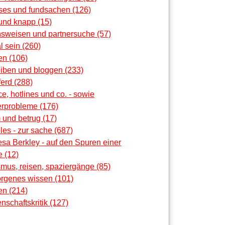
oses und fundsachen (126)
und knapp (15)
nsweisen und partnersuche (57)
al sein (260)
en (106)
eiben und bloggen (233)
erd (288)
ce, hotlines und co. - sowie
rprobleme (176)
 und betrug (17)
les - zur sache (687)
sa Berkley - auf den Spuren einer
 (12)
smus, reisen, spaziergänge (85)
orgenes wissen (101)
en (214)
nschaftskritik (127)