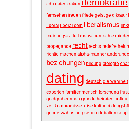
demokratie
cdu
datenkraken
fernsehen
frauen
friede
geistige diktatur
liberalismus
liberal
liberal sein
link
meinungskartell
menschenrechte
minder
recht
propaganda
rechts
redefreiheit
r
richtig machen
alpha-männer
änderung
beziehungen
bildung
biologie
cha
dating
deutsch
die wahrheit
experten
familienmensch
forschung
frus
goldgräberinnen
gründe
heiraten
hoffnu
zeit
kompromisse
krise
kultur
bildungsb
genderwahnsinn
pseudo-debatten
sehpf