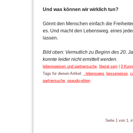
Und was können wir wirklich tun?
Gönnt den Menschen einfach die Freiheiten,
es. Und macht den Lebensweg. eines jeden f
lassen.
Bild oben: Vermutlich zu Beginn des 20. Ja
konnte leider nicht ermittelt werden.
Kategorien:
lebensweisen und partnersuche
,
liberal sein
|
0 Kom
Tags für diesen Artikel:
. lebensweg
,
besserwisse
,
c
partnersuche
,
pseudo-eliten
Pagination
Seite 1 von 1, 