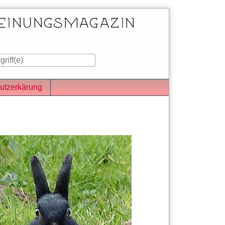
utzerkärung
iste