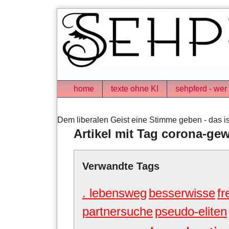
Skip
to
content
Navigation
home
texte ohne KI
sehpferd - wer 
Dem liberalen Geist eine Stimme geben - das is
Artikel mit Tag corona-ge
Verwandte Tags
. lebensweg
besserwisse
fr
partnersuche
pseudo-eliten