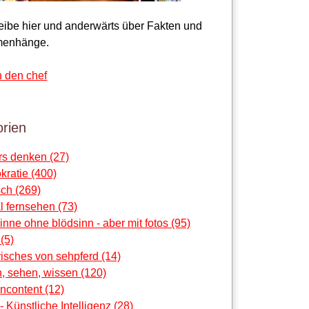
reibe hier und anderwärts über Fakten und
enhänge.
n den chef
rien
rs denken (27)
ratie (400)
ch (269)
al fernsehen (73)
sinne ohne blödsinn - aber mit fotos (95)
 (5)
risches von sehpferd (14)
, sehen, wissen (120)
ncontent (12)
 - Künstliche Intelligenz (28)