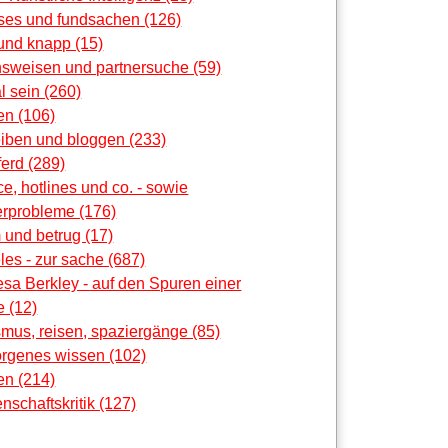
oses und fundsachen (126)
und knapp (15)
nsweisen und partnersuche (59)
al sein (260)
en (106)
eiben und bloggen (233)
erd (289)
ce, hotlines und co. - sowie
rprobleme (176)
 und betrug (17)
les - zur sache (687)
sa Berkley - auf den Spuren einer
 (12)
smus, reisen, spaziergänge (85)
orgenes wissen (102)
en (214)
nschaftskritik (127)