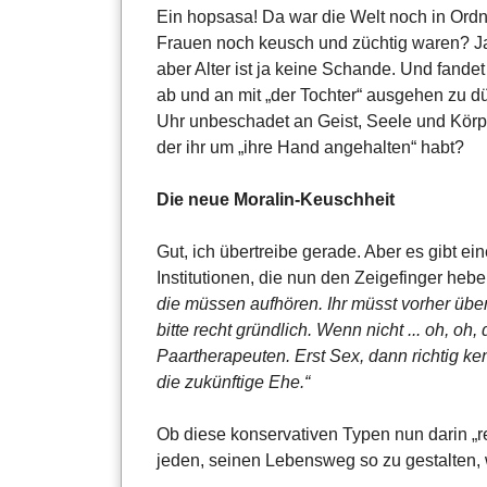
Ein hopsasa! Da war die Welt noch in Ordnu
Frauen noch keusch und züchtig waren? Ja?
aber Alter ist ja keine Schande. Und fande
ab und an mit „der Tochter“ ausgehen zu dür
Uhr unbeschadet an Geist, Seele und Körp
der ihr um „ihre Hand angehalten“ habt?
Die neue Moralin-Keuschheit
Gut, ich übertreibe gerade. Aber es gibt 
Institutionen, die nun den Zeigefinger heb
die müssen aufhören. Ihr müsst vorher über
bitte recht gründlich. Wenn nicht ... oh, o
Paartherapeuten. Erst Sex, dann richtig ke
die zukünftige Ehe.“
Ob diese konservativen Typen nun darin „re
jeden, seinen Lebensweg so zu gestalten, w