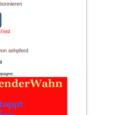
bonnieren
 Feed
von sehpferd
og
mpagne: