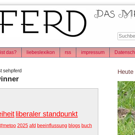
ist das?
liebeslexikon
rss
impressum
Datensch
Seitenle
t sehpferd
Heute
winner
eiheit
liberaler standpunkt
#metoo
2025
afd
beeinflussung
blogs
buch