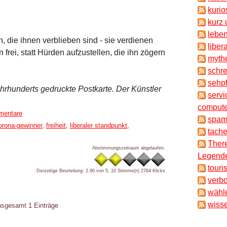
kuri
kurz 
lebe
 die ihnen verblieben sind - sie verdienen
liber
rei, statt Hürden aufzustellen, die ihn zögern
myth
schr
sehpf
hrhunderts gedruckte Postkarte. Der Künstler
servi
compute
mentare
spam
orona-gewinner
,
freiheit
,
liberaler standpunkt
,
tache
There
Abstimmungszeitraum abgelaufen.
Legende
touri
Derzeitige Beurteilung: 2.90 von 5, 10 Stimme(n)
2764 Klicks
verb
wähl
wisse
insgesamt 1 Einträge