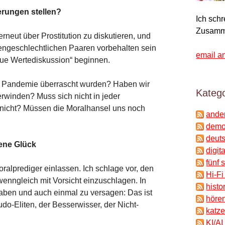
erungen stellen?
Ich sch
Zusamm
erneut über Prostitution zu diskutieren, und
engeschlechtlichen Paaren vorbehalten sein
email a
eue Wertediskussion“ beginnen.
r Pandemie überrascht wurden? Haben wir
Katego
rwinden? Muss sich nicht in jeder
 nicht? Müssen die Moralhansel uns noch
ande
demok
deuts
ene Glück
digit
fünf 
Moralprediger einlassen. Ich schlage vor, den
Hi-Fi
enngleich mit Vorsicht einzuschlagen. In
histo
aben und auch einmal zu versagen: Das ist
hören
udo-Eliten, der Besserwisser, der Nicht-
katze
KI/AI