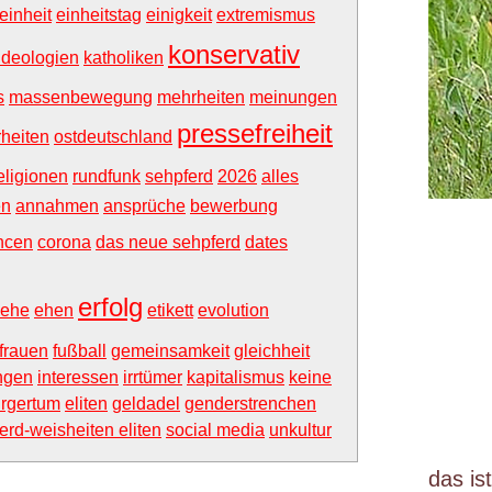
einheit
einheitstag
einigkeit
extremismus
konservativ
ideologien
katholiken
s
massenbewegung
mehrheiten
meinungen
pressefreiheit
heiten
ostdeutschland
eligionen
rundfunk
sehpferd
2026
alles
en
annahmen
ansprüche
bewerbung
ncen
corona
das neue sehpferd
dates
erfolg
ehe
ehen
etikett
evolution
tfrauen
fußball
gemeinsamkeit
gleichheit
ngen
interessen
irrtümer
kapitalismus
keine
ürgertum
eliten
geldadel
genderstrenchen
erd-weisheiten eliten
social media
unkultur
das is