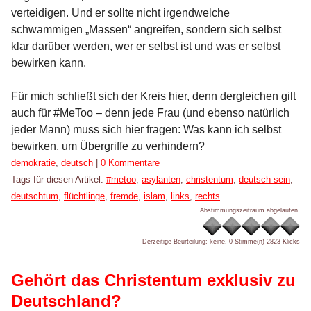
verteidigen. Und er sollte nicht irgendwelche
schwammigen „Massen“ angreifen, sondern sich selbst
klar darüber werden, wer er selbst ist und was er selbst
bewirken kann.
Für mich schließt sich der Kreis hier, denn dergleichen gilt
auch für #MeToo – denn jede Frau (und ebenso natürlich
jeder Mann) muss sich hier fragen: Was kann ich selbst
bewirken, um Übergriffe zu verhindern?
Kategorien:
demokratie
,
deutsch
|
0 Kommentare
Tags für diesen Artikel:
#metoo
,
asylanten
,
christentum
,
deutsch sein
,
deutschtum
,
flüchtlinge
,
fremde
,
islam
,
links
,
rechts
Abstimmungszeitraum abgelaufen.
Derzeitige Beurteilung: keine, 0 Stimme(n)
2823 Klicks
Gehört das Christentum exklusiv zu
Deutschland?