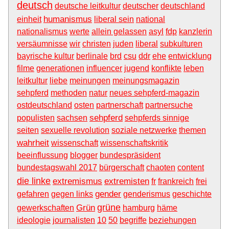
deutsch
deutsche leitkultur
deutscher
deutschland
humanismus
einheit
liberal sein
national
nationalismus
werte
allein gelassen
asyl
fdp
kanzlerin
versäumnisse
wir
christen
juden
liberal
subkulturen
bayrische kultur
berlinale
brd
csu
ddr
ehe
entwicklung
filme
generationen
influencer
jugend
konflikte
leben
leitkultur
liebe
meinungen
meinungsmagazin
sehpferd
methoden
natur
neues sehpferd-magazin
ostdeutschland
osten
partnerschaft
partnersuche
sehpferd
populisten
sachsen
sehpferds sinnige
seiten
sexuelle revolution
soziale netzwerke
themen
wahrheit
wissenschaft
wissenschaftskritik
beeinflussung
blogger
bundespräsident
bundestagswahl 2017
bürgerschaft
chaoten
content
die linke
extremismus
extremisten
fr
frankreich
frei
gender
gefahren
gegen links
genderismus
geschichte
grüne
Grün
gewerkschaften
hamburg
häme
ideologie
journalisten
10
50
begriffe
beziehungen