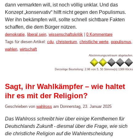
dann vermarkten will, ist noch völlig unklar. Und das
Konzept „konservativ“ hilft nicht gegen den Populismus.
Wer ihn bekämpfen will, sollte schnell sichtbare Fakten
schaffen, die dem Bürger nützen.
Kategorien:
demokratie
,
liberal sein
,
wissenschaftskritik
|
0 Kommentare
Tags für diesen Artikel:
cdu
,
christentum
,
christliche werte
,
populismus
,
wahlen
,
wirtschaft
Abstimmungszeitraum abgelaufen.
Derzeitige Beurteilung: 2.96 von 5, 50 Stimme(n)
1369 Klicks
Sagt, ihr Wahlkämpfer – wie haltet
ihr es mit der Religion?
Geschrieben von
wahlross
am
Donnerstag, 23. Januar 2025
Das Wahlross schreibt hier über einige Kernthemen für
Deutschlands Zukunft - diesmal über die Frage, wie sich
die christliche Religion auf die Wahlentscheidung