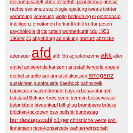
populismus
meinungskartell
ohne mitgefühl
presse
rechts
twitter
sexismus
soziologie
spaltung
tweets
bedeutung
verarmung
vereisung
wölfe
ei
emotionale
kultur
intelligenz
emotionen
herkunft
kritik
pesen
cdu
psychologie
tit
tits
tutteln
wortherkunft
1953
1968er
35
abgehängt
ablenkung
absturz
abzocke
afd
akk
adenauer
afd; fdp
agrarkonzerne
alter
ampel
amtierende kanzerin
angejahrte werte
angela
arroganz
ard
merkel
angriffe
armutsdiskussion
aussichten
autoinustrie
baerbock
bahnstreik
bayern
bajuwaren
baukindergeld
behauptungen
beistand
Beliner Kreis
berlin
bermen
besserwisser
betonköpfe
biedenkopf
billigflug
brombeere
brücke
brücken-lockdown
bsw
bullshit
bundestag
bundestagswahl
bürger
christliche werte
kohl
wahlen
wirtschaft
linnemann
retro-konservativ