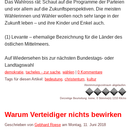
Das Wahlross rät: Schaut auf die Programme der Parteien
und vor allem auf die Zukunftsperspektiven. Die meisten
Wählerinnen und Wähler wollen noch sehr lange in der
Zukunft leben – und ihre Kinder und Enkel auch.
(1) Levante – ehemalige Bezeichnung für die Länder des
östlichen Mittelmeers.
Auf Wiedersehen bis zur nächsten Bundestags- oder
Landtagswahl
Kategorien:
demokratie
,
tacheles - zur sache
,
wählen
|
0 Kommentare
Tags für diesen Artikel:
bedeutung
,
christentum
,
kultur
Abstimmungszeitraum abgelaufen.
Derzeitige Beurteilung: keine, 0 Stimme(n)
1210 Klicks
Warum Verteidiger nichts bewirken
Geschrieben von
Gebhard Roese
am
Montag, 11. Juni 2018