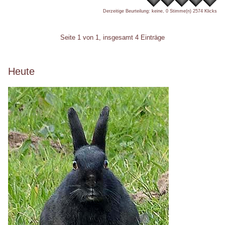
Derzeitige Beurteilung: keine, 0 Stimme(n)
2574 Klicks
Pagination
Seite 1 von 1, insgesamt 4 Einträge
Seitenleiste
Heute