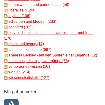
lebensweisen und partnersuche (58)
liberal sein (260)
mythen (106)
schreiben und bloggen (233)
sehpferd (289)
service, hotlines und co. - sowie computerprobleme
(176)
spam und betrug (17)
tacheles - zur sache (687)
Theresa Berkley - auf den Spuren einer Legende (12)
tourismus, reisen, spaziergänge (85)
verborgenes wissen (101)
wählen (214)
wissenschaftskritik (127)
Blog abonnieren