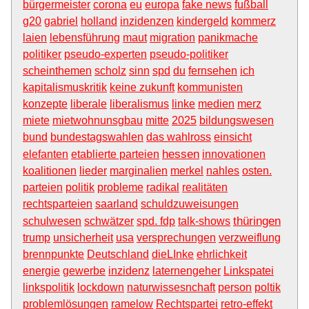
bürgermeister
corona
eu
europa
fake news
fußball
g20
gabriel
holland
inzidenzen
kindergeld
kommerz
laien
lebensführung
maut
migration
panikmache
politiker
pseudo-experten
pseudo-politiker
scheinthemen
scholz
sinn
spd
du
fernsehen
ich
kapitalismuskritik
keine zukunft
kommunisten
konzepte
liberale
liberalismus
linke
medien
merz
miete
mietwohnunsgbau
mitte
2025
bildungswesen
bund
bundestagswahlen
das wahlross
einsicht
hessen
elefanten
etablierte parteien
innovationen
koalitionen
lieder
marginalien
merkel
nahles
osten.
parteien
politik
probleme
radikal
realitäten
rechtsparteien
saarland
schuldzuweisungen
thüringen
schulwesen
schwätzer
spd. fdp
talk-shows
trump
unsicherheit
usa
versprechungen
verzweiflung
brennpunkte
Deutschland
dieLInke
ehrlichkeit
energie
gewerbe
inzidenz
laternengeher
Linkspatei
linkspolitik
lockdown
naturwissesnchaft
person
poltik
problemlösungen
ramelow
Rechtspartei
retro-effekt