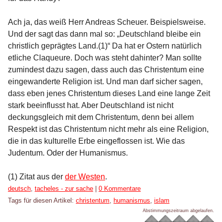
Ach ja, das weiß Herr Andreas Scheuer. Beispielsweise.
Und der sagt das dann mal so: „Deutschland bleibe ein
christlich geprägtes Land.(1)“ Da hat er Ostern natürlich
etliche Claqueure. Doch was steht dahinter? Man sollte
zumindest dazu sagen, dass auch das Christentum eine
eingewanderte Religion ist. Und man darf sicher sagen,
dass eben jenes Christentum dieses Land eine lange Zeit
stark beeinflusst hat. Aber Deutschland ist nicht
deckungsgleich mit dem Christentum, denn bei allem
Respekt ist das Christentum nicht mehr als eine Religion,
die in das kulturelle Erbe eingeflossen ist. Wie das
Judentum. Oder der Humanismus.
(1) Zitat aus der
der Westen
.
Kategorien:
deutsch
,
tacheles - zur sache
|
0 Kommentare
Tags für diesen Artikel:
christentum
,
humanismus
,
islam
Abstimmungszeitraum abgelaufen.