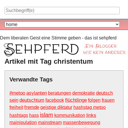
Skip
to
content
Navigation
Dem liberalen Geist eine Stimme geben - das ist sehpferd
Artikel mit Tag christentum
Verwandte Tags
#metoo
asylanten
deutsch
beratungen
demokratie
sein
deutschtum
flüchtlinge
facebook
folgen
frauen
fremde
freiheit
geistige diktatur
hashstag metoo
islam
links
hashtags
hass
kommunikation
mainipulation
mainstream
massenbewegung