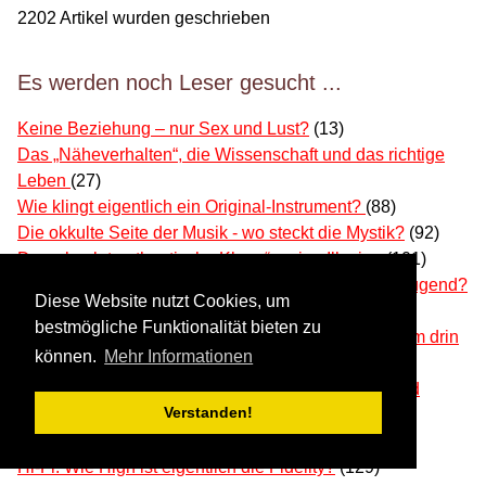
2202
Artikel wurden geschrieben
Es werden noch Leser gesucht ...
Keine Beziehung – nur Sex und Lust?
(13)
Das „Näheverhalten“, die Wissenschaft und das richtige
Leben
(27)
Wie klingt eigentlich ein Original-Instrument?
(88)
Die okkulte Seite der Musik - wo steckt die Mystik?
(92)
Der „absolut authentische Klang“ – eine Illusion
(101)
Wie wir Musik hören – ist MP3 eine Gefahr für die Jugend?
Diese Website nutzt Cookies, um
(103)
bestmögliche Funktionalität bieten zu
Objektivität und Musikwiedergabe – das ist der Wurm drin
können.
Mehr Informationen
(105)
Kann die Psychologie Persönlichkeiten ausreichend
Verstanden!
beschreiben?
(109)
Hörst du Töne?
(117)
Hi-Fi: Wie High ist eigentlich die Fidelity?
(129)