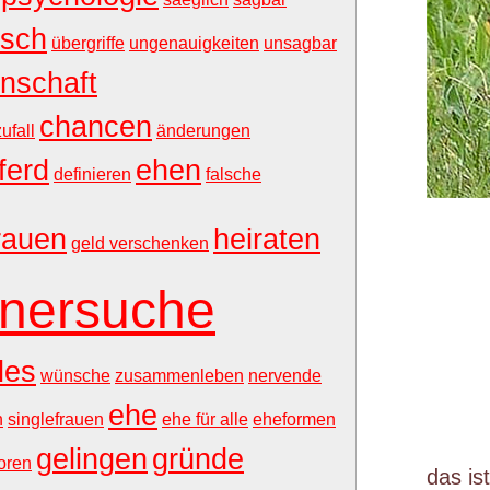
isch
übergriffe
ungenauigkeiten
unsagbar
nschaft
chancen
zufall
änderungen
ferd
ehen
definieren
falsche
frauen
heiraten
geld verschenken
tnersuche
les
wünsche
zusammenleben
nervende
ehe
n
singlefrauen
ehe für alle
eheformen
gelingen
gründe
foren
das is