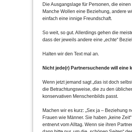
Die Ausgangslage für Personen, die einen P
Manche Wollen eine Beziehung, andere w
einfach eine innige Freundschaft.
So weit, so gut. Allerdings gehen die mei
dass der jeweils andere eine „echte“ Bezi
Halten wir den Text mal an.
Nicht jede(r) Partnersuchende will eine
Wenn jetzt jemand sagt „das ist doch selbstv
die Betrachtungsweise, die zu den üblich
konservativen Menschenbilds passt.
Machen wir es kurz: „Sex ja – Beziehung nei
Frauen wie Männer. Sie haben „keine Zeit“ 
entnervt vom Alltag. Wenn sie ihren Partner
dann bitte nur, um die „schönen Seiten“ de