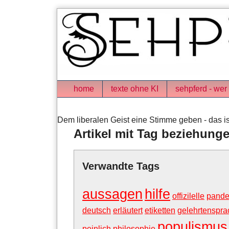
Skip
to
content
Navigation
home
texte ohne KI
sehpferd - wer 
Dem liberalen Geist eine Stimme geben - das is
Artikel mit Tag beziehung
Verwandte Tags
aussagen
hilfe
offizilelle
pand
deutsch
erläutert
etiketten
gelehrtenspra
populismus
peinlich
philosophie