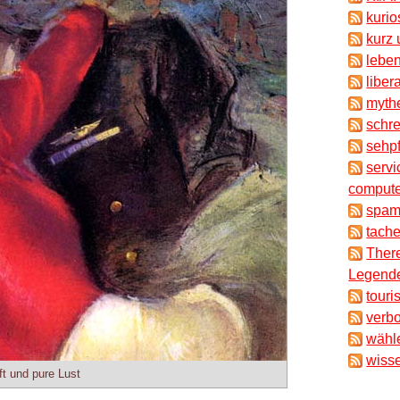
kuri
kurz 
lebe
liber
myth
schr
sehpf
servi
compute
spam
tache
There
Legende
touri
verb
wähl
wisse
t und pure Lust