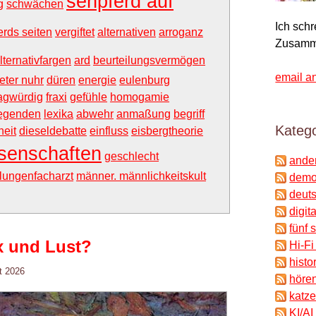
sehpferd auf
g
schwächen
Ich sch
erds seiten
vergiftet
alternativen
arroganz
Zusamm
lternativfargen
ard
beurteilungsvermögen
email a
eter nuhr
düren
energie
eulenburg
ragwürdig
fraxi
gefühle
homogamie
egenden
lexika
abwehr
anmaßung
begriff
Katego
eit
dieseldebatte
einfluss
eisbergtheorie
senschaften
geschlecht
ande
lungenfacharzt
männer. männlichkeitskult
demok
deuts
digit
fünf 
x und Lust?
Hi-Fi
histo
t 2026
hören
katze
KI/AI