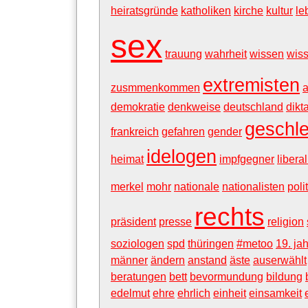
heiratsgründe
katholiken
kirche
kultur
le
sex
trauung
wahrheit
wissen
wiss
extremisten
zusmmenkommen
demokratie
denkweise
deutschland
dikt
geschl
frankreich
gefahren
gender
idelogen
heimat
impfgegner
libera
merkel
mohr
nationale
nationalisten
polit
rechts
präsident
presse
religion
soziologen
spd
thüringen
#metoo
19. ja
männer
ändern
anstand
äste
auserwählt
beratungen
bett
bevormundung
bildung
edelmut
ehre
ehrlich
einheit
einsamkeit