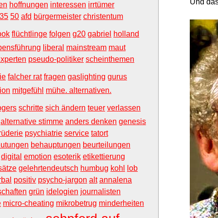
Und das
en
hoffnungen
interessen
irrtümer
35
50
afd
bürgermeister
christentum
ook
flüchtlinge
folgen
g20
gabriel
holland
bensführung
liberal
mainstream
maut
xperten
pseudo-politiker
scheinthemen
ie
falcher rat
fragen
gaslighting
gurus
ion
mitgefühl
mühe. alternativen.
ogers
schritte
sich ändern
teuer
verlassen
alternative stimme
anders denken
genesis
rüderie
psychiatrie
service
tatort
utungen
behauptungen
beurteilungen
digital
emotion
esoterik
etikettierung
sätze
gelehrtendeutsch
humbug
kohl
lob
rbal
positiv
psycho-jargon
alt
annalena
chaften
grün
idelogien
journalisten
e
micro-cheating
mikrobetrug
minderheiten