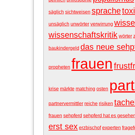
sprache
tox
säglich
sichtweisen
wisse
unsäglich
unwörter
verwirrung
wissenschaftskritik
wörter
das neue sehp
baukindergeld
frauen
frust
propheten
par
krise
märkte
matching
osten
tache
partnervermittler
reiche
risiken
frauen
sehpferd
sehpferd hat es gesehe
erst sex
erzbischof
experten
frage