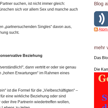
Blog a
artner suchen, ist nicht immer gleich:
ünschen sich vor allem Sex und manche auch
sten „partnersuchenden Singles“ davon aus,
Atom
ehung sucht.
mehr 
 konservative Beziehung
Das Bl
erständlich!“, dann vertritt er oder sie genau
Die Ka
en „hohen Erwartungen“ im Rahmen eines
n“ ist die Formel für die „Vielbeschäftigten“ –
für eine wirkliche Beziehung oder sind
 oder ihre Partnerin wiedertreffen wollen,
s Lebens zu teilen.