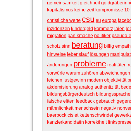
gemeinsamkeit
gleichheit
goldgräberinn
kapitalismus
keine zeit
kompromisse
10
csu
christliche werte
eu
europa
faceb
inzidenzen
kindergeld
kommerz
laien
le
migration
panikmache
politiker
pseudo-e
beratung
scholz
sinn
billig
empath
hinweise
lebenslauf
lösungen
manipulat
probleme
änderungen
realitäten
r
vorwürfe
warum
zuhören
abweichungen
leichen
lustgewinn
modern
objektivität
p
akdemisierung
analog
authentizität
bede
bildungsbürgerdeutsch
bildungssprache
falsche eliten
feedback
gebrauch
gegen
männlichkeit
menschsein
negativ
nonve
baerbock
cis
etikettenschwindel
gewerks
kanzlerkandidatin
korrektheit
linkspress