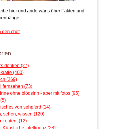
reibe hier und anderwärts über Fakten und
enhänge.
n den chef
rien
rs denken (27)
ratie (400)
ch (269)
al fernsehen (73)
sinne ohne blödsinn - aber mit fotos (95)
 (5)
risches von sehpferd (14)
, sehen, wissen (120)
ncontent (12)
 - Künstliche Intelligenz (28)