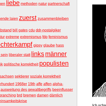
liebe
ben
methoden
natur
partnerschaft
zuerst
ende laien
zusammenbleiben
abstand
bill gates
cdu
ddr-nostalgiker
atur
extreme
extremismus
fdp
feminismus
echterkampf
gipsy
glaube
hass
links
männer
l sein
liberaler statt
populisten
ik
politische korrektheit
sachsen
sektierer
soziale korrektheit
hrhundert
1968er
19th
affe
affen
alpha-
ausweitung des gewaltbegriffs
beeinflusser
branching
brd
bremen
damen
dämlich
einsamkeitskrise
Ich sch