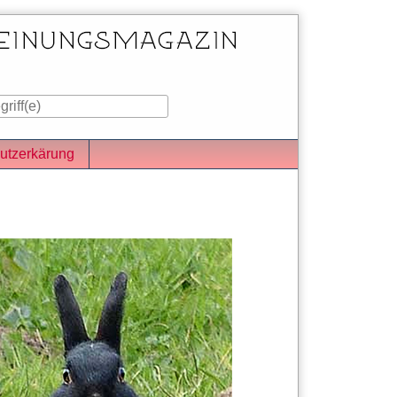
utzerkärung
iste