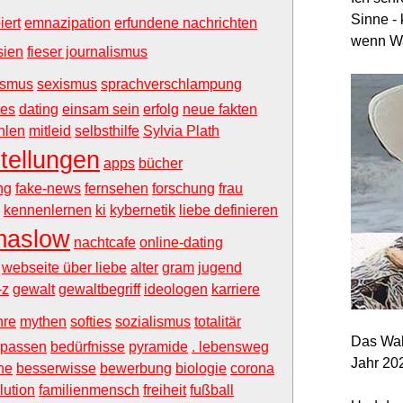
Sinne - 
iert
emnazipation
erfundene nachrichten
wenn Wa
sien
fieser journalismus
ismus
sexismus
sprachverschlampung
tes
dating
einsam sein
erfolg
neue fakten
hlen
mitleid
selbsthilfe
Sylvia Plath
tellungen
apps
bücher
ng
fake-news
fernsehen
forschung
frau
kennenlernen
ki
kybernetik
liebe definieren
maslow
nachtcafe
online-dating
webseite über liebe
alter
gram
jugend
-z
gewalt
gewaltbegriff
ideologen
karriere
hre
mythen
softies
sozialismus
totalitär
Das Wah
passen
bedürfnisse
pyramide
. lebensweg
Jahr 20
he
besserwisse
bewerbung
biologie
corona
lution
familienmensch
freiheit
fußball