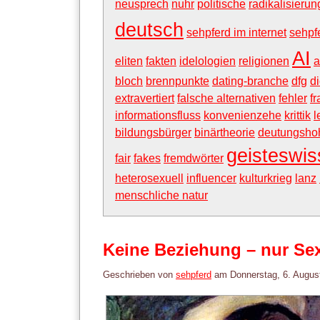
neusprech
nuhr
politische
radikalisierun
deutsch
sehpferd im internet
sehpf
AI
eliten
fakten
idelologien
religionen
a
bloch
brennpunkte
dating-branche
dfg
di
extravertiert
falsche alternativen
fehler
f
informationsfluss
konvenienzehe
krittik
l
bildungsbürger
binärtheorie
deutungshoh
geisteswis
fair
fakes
fremdwörter
heterosexuell
influencer
kulturkrieg
lanz
menschliche natur
Keine Beziehung – nur Se
Geschrieben von
sehpferd
am
Donnerstag, 6. Augus