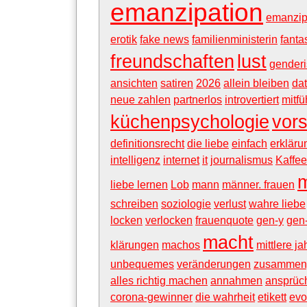
emanzipation
emanzip
erotik
fake news
familienministerin
fanta
freundschaften
lust
gender
ansichten
satiren
2026
allein bleiben
da
neue zahlen
partnerlos
introvertiert
mitfü
küchenpsychologie
vors
definitionsrecht
die liebe
einfach
erkläru
intelligenz
internet
it
journalismus
Kaffee
liebe lernen
Lob
mann
männer. frauen
schreiben
soziologie
verlust
wahre liebe
locken
verlocken
frauenquote
gen-y
gen
macht
klärungen
machos
mittlere ja
unbequemes
veränderungen
zusammen
alles richtig machen
annahmen
ansprüc
corona-gewinner
die wahrheit
etikett
evo