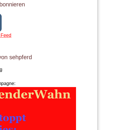
bonnieren
 Feed
von sehpferd
og
mpagne: