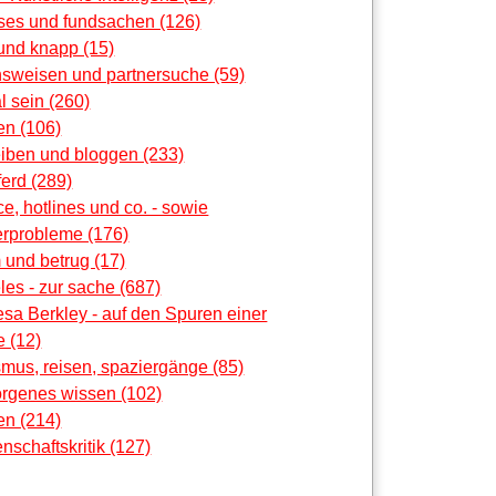
oses und fundsachen (126)
und knapp (15)
nsweisen und partnersuche (59)
al sein (260)
en (106)
eiben und bloggen (233)
erd (289)
ce, hotlines und co. - sowie
rprobleme (176)
 und betrug (17)
les - zur sache (687)
sa Berkley - auf den Spuren einer
 (12)
smus, reisen, spaziergänge (85)
orgenes wissen (102)
en (214)
nschaftskritik (127)