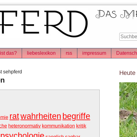
ist das?
liebeslexikon
rss
impressum
Datensch
Seitenle
t sehpferd
Heute
en
rat
wahrheiten
begriffe
emie
che
heteronormativ
kommunikation
kritik
psychologie
saeglich
sagbar