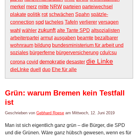
merkel
merz
mitte
NRW
parteien
parteiwechsel
rot
plakate
politik
schwächen
Spahn
spätzle-
spd
connection
tacheles
Tafeln
verlierer
versagen
zukunft
wahl
wähler
alte Tante SPD
altsozialisten
arbeiterpartei
armut
ausgaben
beamte
bezalbarer
wohnraum
bildung
bundesministerium für arbeit und
soziales
bürgerferne
bürgerversicherung
cdu/csu
die Linke
demokratie
corona
covid
desaster
dieLInke
duell
duo
Ehe für alle
Grün: warum Bremen kein Testfall
ist
Geschrieben von
Gebhard Roese
am
Mittwoch, 12. Juni 2019
Man ist sich eigentlich ganz grün – die Bürger, die SPD
und die Grünen. Wäre ganz hübsch gewesen, wenn es für