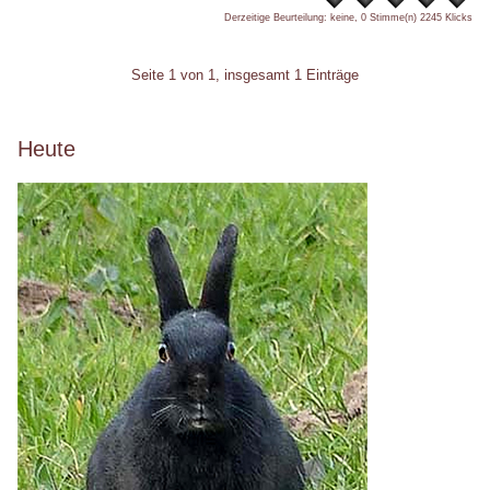
Derzeitige Beurteilung: keine, 0 Stimme(n)
2245 Klicks
Pagination
Seite 1 von 1, insgesamt 1 Einträge
Seitenleiste
Heute