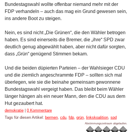
Bundestagswahl wollte offenbar niemand mehr mit der
FDP verhandeln – auch das mag ein Grund gewesen sein,
ins andere Boot zu steigen.
Nein, es sind nicht „Die Grünen“, die den Wähler betrogen
haben. Es sind einerseits die Bremer, die „ihre“ SPD zwar
deutlich genug abgewählt haben, aber nicht dafür sorgten,
dass „Grün“ genügend Stimmen bekam.
Und die beiden düpierten Parteien – der Wahlsieger CDU
und die ziemlich angeschrammte FDP – sollten sich mal
überlegen, wie sie die beinahe gemeinsam gewonnene
Bundestagswahl vergeigt haben. Das bleibt beim Wähler
länger hängen als ein neuer Mann, den die CDU aus dem
Hut gezaubert hat.
Kategorien:
demokratie
|
0 Kommentare
Tags für diesen Artikel:
bermen
,
cdu
,
fdp
,
grün
,
linkskoalition
,
spd
Abstimmungszeitraum abgelaufen.