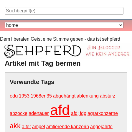
Skip
to
content
Navigation
Dem liberalen Geist eine Stimme geben - das ist sehpferd
Artikel mit Tag bermen
Verwandte Tags
cdu
1953
1968er
35
abgehängt
ablenkung
absturz
afd
adenauer
abzocke
afd; fdp
agrarkonzerne
akk
alter
ampel
amtierende kanzerin
angejahrte