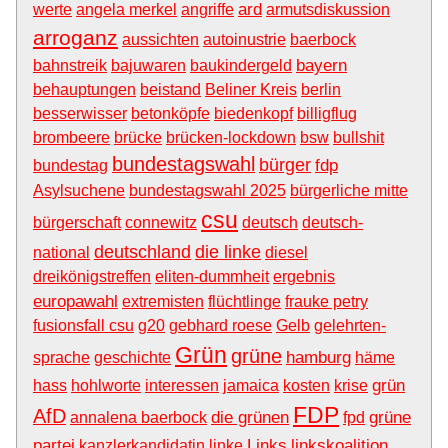
ard
werte
angela merkel
angriffe
armutsdiskussion
arroganz
aussichten
autoinustrie
baerbock
bayern
bahnstreik
bajuwaren
baukindergeld
behauptungen
beistand
Beliner Kreis
berlin
besserwisser
betonköpfe
biedenkopf
billigflug
brombeere
brücke
brücken-lockdown
bsw
bullshit
bundestagswahl
bürger
fdp
bundestag
Asylsuchene
bundestagswahl 2025
bürgerliche mitte
csu
bürgerschaft
connewitz
deutsch
deutsch-
deutschland
die linke
national
diesel
dreikönigstreffen
eliten-dummheit
ergebnis
europawahl
extremisten
flüchtlinge
frauke petry
fusionsfall csu
g20
gebhard roese
Gelb
gelehrten-
Grün
grüne
hamburg
sprache
geschichte
häme
grün
hass
hohlworte
interessen
jamaica
kosten
krise
FDP
AfD
die grünen
grüne
annalena baerbock
fpd
partei
Links
linkskoalition
kanzlerkandidatin
linke