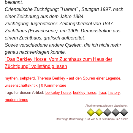
bekannt.
Orientalische Züchtigung: "Harem" , Stuttgart 1997, nach
einer Zeichnung aus dem Jahre 1884.
Züchtigung Jugendlicher: Zeitungsbericht von 1847.
Zuchthaus (Erwachsene): um 1905, Demonstration aus
einem Zuchthaus, grafisch aufbereitet.
Sowie verschiedene andere Quellen, die ich nicht mehr
genau nachverfolgen konnte.
"Das Berkley Horse: Vom Zuchthaus zum Haus der
Züchtigung" vollständig lesen
Kategorien:
mythen
,
sehpferd
,
Theresa Berkley - auf den Spuren einer Legende
,
wissenschaftskritik
|
0 Kommentare
Tags für diesen Artikel:
berkeley horse
,
berkley horse
,
fraxi
,
history
,
modern times
Abstimmungszeitraum abgelaufen.
Derzeitige Beurteilung: 2.33 von 5, 6 Stimme(n)
147 Klicks