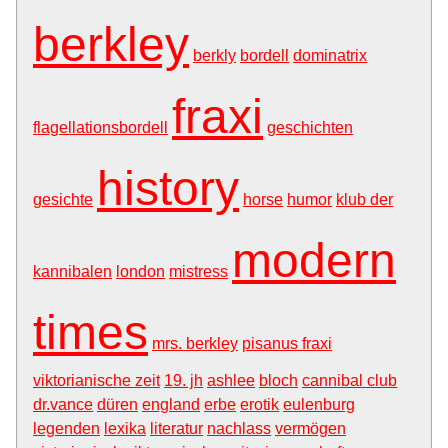
berkley
berkly
bordell
dominatrix
fraxi
flagellationsbordell
geschichten
history
gesichte
horse
humor
klub der
modern
kannibalen
london
mistress
times
mrs. berkley
pisanus fraxi
viktorianische zeit
19. jh
ashlee
bloch
cannibal club
dr.vance
düren
england
erbe
erotik
eulenburg
legenden
lexika
literatur
nachlass
vermögen