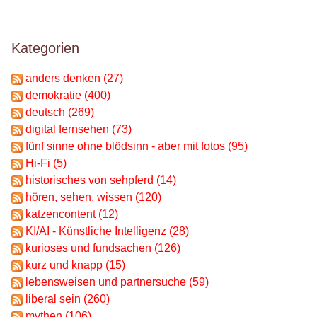
Kategorien
anders denken (27)
demokratie (400)
deutsch (269)
digital fernsehen (73)
fünf sinne ohne blödsinn - aber mit fotos (95)
Hi-Fi (5)
historisches von sehpferd (14)
hören, sehen, wissen (120)
katzencontent (12)
KI/AI - Künstliche Intelligenz (28)
kurioses und fundsachen (126)
kurz und knapp (15)
lebensweisen und partnersuche (59)
liberal sein (260)
mythen (106)