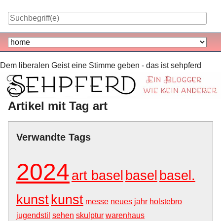
Skip
to
content
Navigation
Dem liberalen Geist eine Stimme geben - das ist sehpferd
Artikel mit Tag art
Verwandte Tags
2024
art basel
basel
basel.
kunst
kunst
messe
neues jahr
holstebro
jugendstil
sehen
skulptur
warenhaus