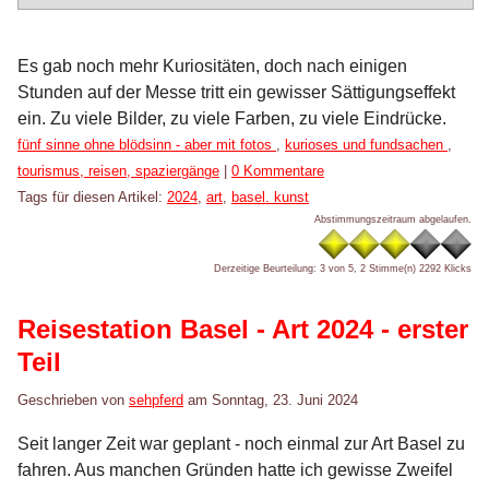
Es gab noch mehr Kuriositäten, doch nach einigen
Stunden auf der Messe tritt ein gewisser Sättigungseffekt
ein. Zu viele Bilder, zu viele Farben, zu viele Eindrücke.
Kategorien:
fünf sinne ohne blödsinn - aber mit fotos
,
kurioses und fundsachen
,
tourismus, reisen, spaziergänge
|
0 Kommentare
Tags für diesen Artikel:
2024
,
art
,
basel. kunst
Abstimmungszeitraum abgelaufen.
Derzeitige Beurteilung: 3 von 5, 2 Stimme(n)
2292 Klicks
Reisestation Basel - Art 2024 - erster
Teil
Geschrieben von
sehpferd
am
Sonntag, 23. Juni 2024
Seit langer Zeit war geplant - noch einmal zur Art Basel zu
fahren. Aus manchen Gründen hatte ich gewisse Zweifel