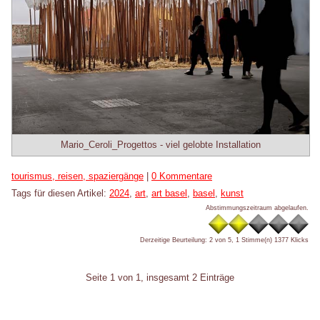
Mario_Ceroli_Progettos - viel gelobte Installation
Kategorien:
tourismus, reisen, spaziergänge
|
0 Kommentare
Tags für diesen Artikel:
2024
,
art
,
art basel
,
basel
,
kunst
Abstimmungszeitraum abgelaufen.
Derzeitige Beurteilung: 2 von 5, 1 Stimme(n)
1377 Klicks
Pagination
Seite 1 von 1, insgesamt 2 Einträge