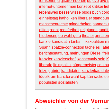
digitalfernsehen
fernsehen
du
dvb
dvb-
internet-unternehmen
konzept
kritiker
li
lebensweg
besserwisse
blogs
buch
cor
einheitstag
katholiken
liberaler standpun
menschenrechte
minderheiten
partners
recht
eliten
redefreiheit
religionen
rundf
hiddensee
ob-wahl gera
theater
annalen
Links
kanzlerkandidatin
linkskoalition
mi
Spahn
spätzle-connection
tacheles
Tafe
berichtesrtattung. meinungen
Diesel
fre
kanzler
kanzlerschaft
konservativ sein
K
liberale
linkspolitik
bürgermeister
cdu h
fritze
gabriel
kandidaten
kanzlerkadidat
kanzlerwahl
kapitän
tüdelkram
rackete
sozialisten
populisten
Abweichler von der Vernun