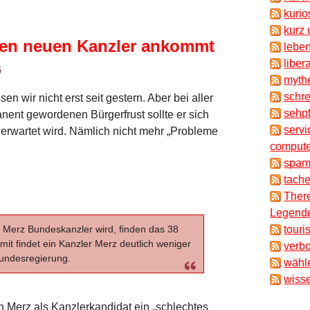
kuri
kurz 
den neuen Kanzler ankommt
lebe
liber
5
myth
schr
en wir nicht erst seit gestern. Aber bei aller
sehpf
ent gewordenen Bürgerfrust sollte er sich
servi
erwartet wird. Nämlich nicht mehr „Probleme
compute
spam
tache
There
Legende
touri
 Merz Bundeskanzler wird, finden das 38
mit findet ein Kanzler Merz deutlich weniger
verb
Bundesregierung.
wähl
wisse
n Merz als Kanzlerkandidat ein „schlechtes