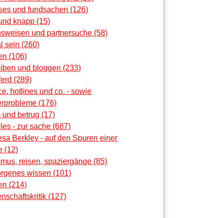
oses und fundsachen (126)
und knapp (15)
nsweisen und partnersuche (58)
al sein (260)
en (106)
eiben und bloggen (233)
erd (289)
ce, hotlines und co. - sowie
rprobleme (176)
 und betrug (17)
les - zur sache (687)
sa Berkley - auf den Spuren einer
 (12)
smus, reisen, spaziergänge (85)
orgenes wissen (101)
en (214)
nschaftskritik (127)