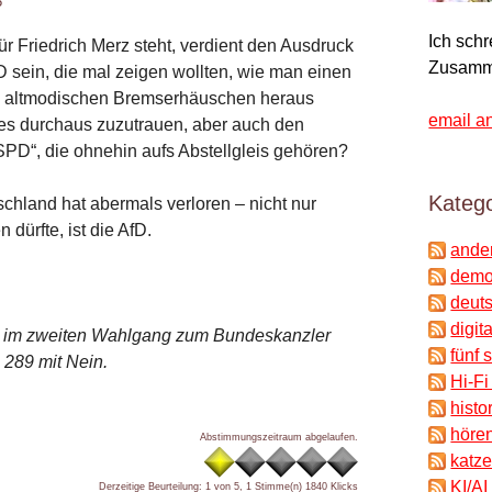
5
Ich sch
r Friedrich Merz steht, verdient den Ausdruck
Zusamm
PD sein, die mal zeigen wollten, wie man einen
m altmodischen Bremserhäuschen heraus
email a
 es durchaus zuzutrauen, aber auch den
PD“, die ohnehin aufs Abstellgleis gehören?
Katego
schland hat abermals verloren – nicht nur
 dürfte, ist die AfD.
ande
demok
deuts
digit
e im zweiten Wahlgang zum Bundeskanzler
fünf 
 289 mit Nein.
Hi-Fi
histo
hören
Abstimmungszeitraum abgelaufen.
katze
KI/AI
Derzeitige Beurteilung: 1 von 5, 1 Stimme(n)
1840 Klicks