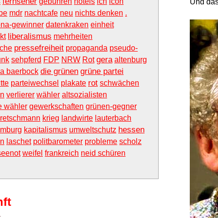
fernseher
s
gebühren
hotels
ich
icon
Und das
ebe
mdr
nachtcafe
neu
nichts denken
.
ona-gewinner
datenkraken
einheit
liberalismus
kt
mehrheiten
pressefreiheit
uche
propaganda
pseudo-
gera
unk
sehpferd
FDP
NRW
Rot
altenburg
die grünen
grüne partei
a baerbock
rot
tte
parteiwechsel
plakate
schwächen
ln
verlierer
wähler
altsozialisten
ie wähler
gewerkschaften
grünen-gegner
retschmann
krieg
landwirte
lauterbach
hessen
amburg
kapitalismus
umweltschutz
en
laschet
politbarometer
probleme
scholz
seenot
weifel
frankreich
neid schüren
ft