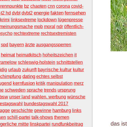
bz
brennpunkte
chaoten
cnn
corona
covid-
energie
fakten
fernsehen
-t2 hd
dvbt
dvbt2
krimi
linksextreme
lockdown
lügenpresse
meinungsmache
mob
moral
ndr
öffentlich-
psycho
rechtextreme
rechtsextremisten
bayern
spd
ärzte
ausgangssperren
heimat
heimatkitsch
hoheitszeichen
it
ramelow
schleswig-holstein
schnittstellen
bayrische kultur
dig
urlaub
zukunft
kultur
dating
chimpfung
echtes selbst
kernfusion
jugend
kritik
manipulation
merz
he
schweden
sprache
trends
ursprung
bsw
unser land
wahlen. werbung
wünsche
estagswahl
bundestagswahl 2017
hamburg
lagge
geschichte
gewinne
links
sen
schill-partei
talk-shows
themen
das is
gerliche mitte
linskpartei
rundfunkbeitrag