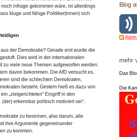
Blog a
 noch infrage gekommen wäre, ist allerdings
ass kluge und fähige Politiker(innen) sich
teidigen
Atom
 aus der Demokratie? Gerade erst wurde die
estuft. Dies wird in der internationalen
mehr 
it zu viele neue Themen aufgeworfen werden.
ern davon bekommen. Die AfD versucht es,
Das Bl
deren sind die schlechten Demokraten,
emokraten besteht. Gestern hieß es dazu von
Die Ka
in „zielgerichteten“ Eingriff in den
er) erkennbar politisch motiviert sei“.
Demokratie zu besinnen, also darum, alle
d ihre Argumente gegeneinander
gen zu kommen.