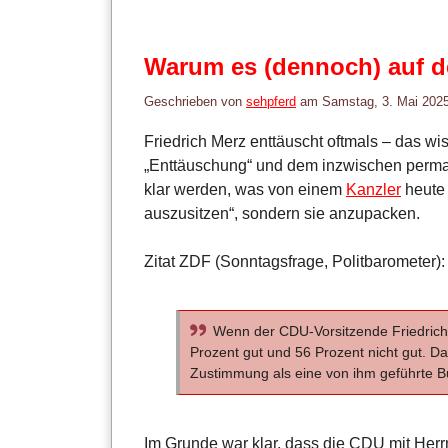
Warum es (dennoch) auf 
Geschrieben von
sehpferd
am
Samstag, 3. Mai 202
Friedrich Merz enttäuscht oftmals – das wiss
„Enttäuschung“ und dem inzwischen perman
klar werden, was von einem
Kanzler
heute 
auszusitzen“, sondern sie anzupacken.
Zitat ZDF (Sonntagsfrage, Politbarometer):
Wenn der CDU-Vorsitzende Friedrich
Prozent gut und 56 Prozent nicht gut. Da
Zustimmung als eine von ihm geführte 
Im Grunde war klar, dass die CDU mit Herr