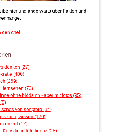
reibe hier und anderwärts über Fakten und
enhänge.
n den chef
rien
rs denken (27)
ratie (400)
ch (269)
al fernsehen (73)
sinne ohne blödsinn - aber mit fotos (95)
 (5)
risches von sehpferd (14)
, sehen, wissen (120)
ncontent (12)
 - Künstliche Intelligenz (28)