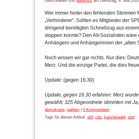
Geschrieben von
wahlross
am
Dienstag, 6. Mai 202
Wer immer hinter den fehlenden Stimmen fü
„Verhinderer“. Sollten es Mitglieder der S
dringend benötigten Schnellzug aus eine
stoppen konnte? Den Alt-Sozialisten wäre
Anhängern und Anhängerinnen der „alten S
Noch wissen wir gar nichts. Nur dies: Deut
Merz. Und die einzige Partei, die dies freuen
Update: (gegen 16.30)
Update, gegen 16.30 erfahren: Merz wurd
gewählt: 325 Abgeordnete stimmten mit Ja,
Kategorien:
demokratie
,
wählen
|
0 Kommentare
Tags für diesen Artikel:
afd
,
cdu
,
kanzlerwahl
,
spd