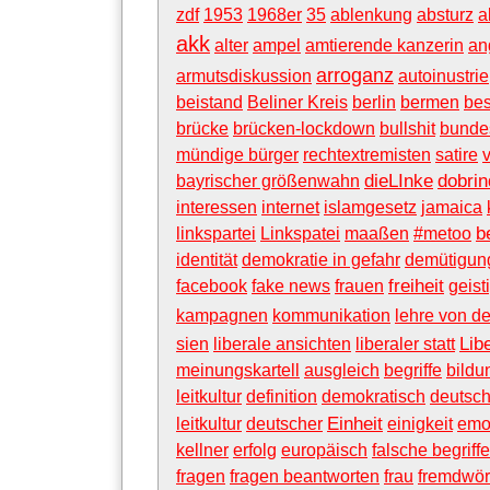
zdf
1953
1968er
35
ablenkung
absturz
a
akk
alter
ampel
amtierende kanzerin
an
arroganz
armutsdiskussion
autoinustrie
beistand
Beliner Kreis
berlin
bermen
bes
brücke
brücken-lockdown
bullshit
bunde
mündige bürger
rechtextremisten
satire
dieLInke
dobrin
bayrischer größenwahn
interessen
internet
islamgesetz
jamaica
b
linkspartei
Linkspatei
maaßen
#metoo
identität
demokratie in gefahr
demütigun
freiheit
facebook
fake news
frauen
geist
kampagnen
kommunikation
lehre von d
Lib
sien
liberale ansichten
liberaler statt
meinungskartell
ausgleich
begriffe
bildu
leitkultur
definition
demokratisch
deutsch
Einheit
leitkultur
deutscher
einigkeit
emo
kellner
erfolg
europäisch
falsche begriffe
fragen
fragen beantworten
frau
fremdwör