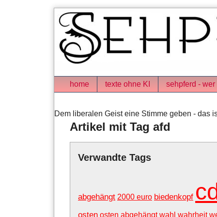
Skip
to
content
Navigation
home
texte ohne KI
sehpferd - wer 
Dem liberalen Geist eine Stimme geben - das is
Artikel mit Tag afd
Verwandte Tags
c
abgehängt
biedenkopf
2000 euro
osten
osten abgehängt
wahl
wahrheit
w