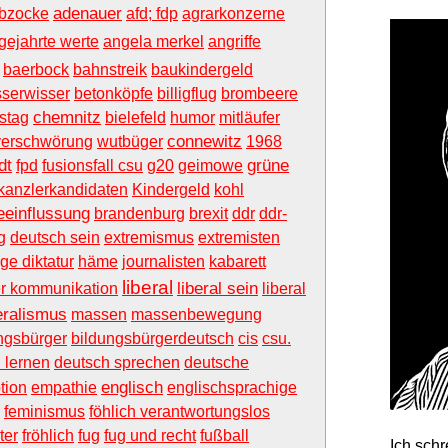
adenauer
bzocke
afd; fdp
agrarkonzerne
gejahrte werte
angela merkel
angriffe
baerbock
bahnstreik
baukindergeld
serwisser
betonköpfe
billigflug
brombeere
chemnitz
stag
bielefeld
humor
mitläufer
connewitz
verschwörung
wutbüger
1968
dt
grüne
fpd
fusionsfall csu
g20
geimowe
kanzlerkandidaten
Kindergeld
kohl
eeinflussung
brandenburg
brexit
ddr
ddr-
g
deutsch sein
extremismus
extremisten
ige diktatur
häme
journalisten
kabarett
liberal
liberal sein
er kommunikation
liberal
eralismus
massen
massenbewegung
ngsbürger
bildungsbürgerdeutsch
cis
csu.
 lernen
deutsch sprechen
deutsche
englisch
tion
empathie
englischsprachige
feminismus
föhlich verantwortungslos
ter
fröhlich
fug
fug und recht
fußball
Ich sch