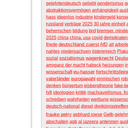
gelehrtendeutsch
geliebt
genderismus
g
abstraktionsvermögen
anhängigkeit
aus
hass
ideenlos
industrie
kindergeld
konse
russland
verträge
2025
30 jahre einheit
brd
beherrschen
bildung
bremser. minde
2025
china
china. usa
covid
demokraten
deutschland zuerst
friede
AfD
alt
arbeit
nahles
niedersachsen
östererreich
Plak
sozialismus
wagenknecht
sozial
Deuts
arroganz der macht
habeck
heizungen
i
eu-hasser
fortschrittsfein
wissenschaft
vaterländer
europawahl
einmischen
rob
denken
bürgertum
eisbergtheorie
fake-be
hifi
ideologien
krittik
machiavellismus. f
schreiben
wahrheiten
werbung
wissensc
deutsch-national
diesel
dreikönigstreffen
frauke petry
Gelb
gebhard roese
gelehr
abschalten
agb
al jazeera
antennen
aus