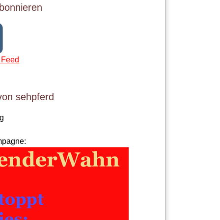
bonnieren
 Feed
von sehpferd
og
mpagne: