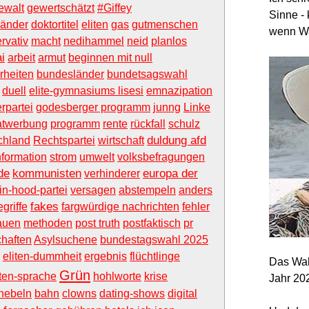
ewalt
gewertschätzt
#Giffey
Sinne - 
länder
doktortitel
eliten
gas
gutmenschen
wenn Wa
rvativ
macht
nedihammel
neid
planlos
ai
arbeit
armut
beginnen mit null
rheiten
bundesländer
bundetsagswahl
duell
elite-gymnasiums lisesi
emnazipation
erpartei
godesberger programm
junng
Linke
atwerbung
programm
rente
rückfall
schulz
duldung afd
chland
Rechtspartei
wirtschaft
nformation
strom
umwelt
volksbefragungen
de
kommunisten
europa der
verhinderer
in-hood-partei
versagen
abstempeln
anders
fakes
griffe
fargwürdige nachrichten
fehler
rauen
methoden
post truth
postfaktisch
pr
haften
Asylsuchene
bundestagswahl 2025
eliten-dummheit
ergebnis
flüchtlinge
Das Wah
Grün
ten-sprache
hohlworte
krise
Jahr 20
hebeln
bahn
clowns
dating-shows
digital