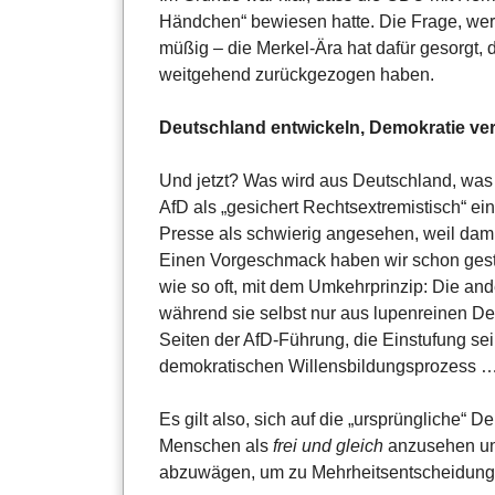
Händchen“ bewiesen hatte. Die Frage, wer
müßig – die Merkel-Ära hat dafür gesorgt, d
weitgehend zurückgezogen haben.
Deutschland entwickeln, Demokratie ver
Und jetzt? Was wird aus Deutschland, was
AfD als „gesichert Rechtsextremistisch“ eing
Presse als schwierig angesehen, weil dam
Einen Vorgeschmack haben wir schon gest
wie so oft, mit dem Umkehrprinzip: Die an
während sie selbst nur aus lupenreinen D
Seiten der AfD-Führung, die Einstufung sei e
demokratischen Willensbildungsprozess … (d
Es gilt also, sich auf die „ursprüngliche“ 
Menschen als
frei und gleich
anzusehen un
abzuwägen, um zu Mehrheitsentscheidun