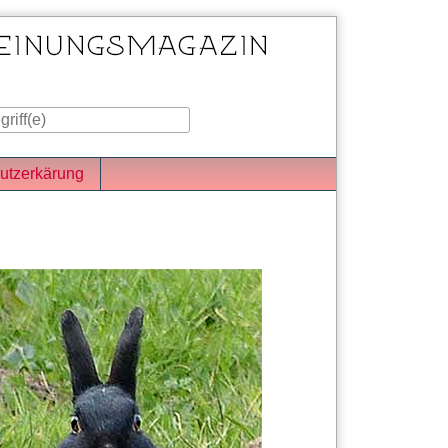
utzerkärung
iste