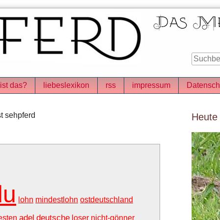
ist das?
liebeslexikon
rss
impressum
Datensch
Seitenle
t sehpferd
Heute
du
lohn
mindestlohn
ostdeutschland
adel
deutsche
esten
loser
nicht-gönner