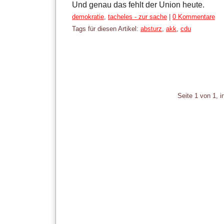
Und genau das fehlt der Union heute.
Kategorien:
demokratie
,
tacheles - zur sache
|
0 Kommentare
Tags für diesen Artikel:
absturz
,
akk
,
cdu
Pagination
Seite 1 von 1, 