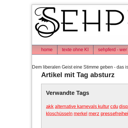
Skip
to
content
Navigation
home
texte ohne KI
sehpferd - wer 
Dem liberalen Geist eine Stimme geben - das is
Artikel mit Tag absturz
Verwandte Tags
akk
cdu
alternative karnevals kultur
disq
merz
pressefreihei
kloschüsseln
merkel