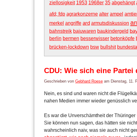
ziellosigkeit
1953
1968er
35
abgehängt
afd; fdp
agrarkonzerne
alter
ampel
amtie
ar
ard
merkel
angriffe
armutsdiskussion
ba
bahnstreik
bajuwaren
baukindergeld
berlin
bermen
besserwisser
betonköpfe
brücken-lockdown
bsw
bullshit
bundest
CDU: Wie sich eine Partei 
Geschrieben von
Gebhard Roese
am
Dienstag, 11. 
Nein, es sind und waren nicht die Flügel
nahen Medien immer wieder genüsslich ver
Es war die Unverschämtheit der Thüringer
Sie können nun sagen, das hätten sie nich
wahrscheinlich naiv, was sie auch nicht ger