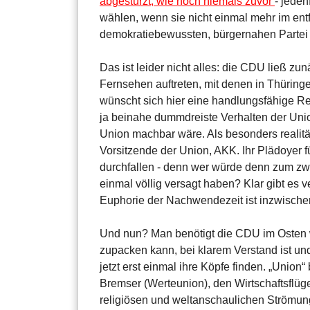
abgestürzt, wie noch niemals zuvor
- jede
wählen, wenn sie nicht einmal mehr im entf
demokratiebewussten, bürgernahen Partei z
Das ist leider nicht alles: die CDU ließ zun
Fernsehen auftreten, mit denen in Thüring
wünscht sich hier eine handlungsfähige Reg
ja beinahe dummdreiste Verhalten der Unio
Union machbar wäre. Als besonders realitä
Vorsitzende der Union, AKK. Ihr Plädoyer
durchfallen - denn wer würde denn zum zw
einmal völlig versagt haben? Klar gibt es
Euphorie der Nachwendezeit ist inzwischen 
Und nun? Man benötigt die CDU im Osten w
zupacken kann, bei klarem Verstand ist und
jetzt erst einmal ihre Köpfe finden. „Union“
Bremser (Werteunion), den Wirtschaftsflüg
religiösen und weltanschaulichen Strömun