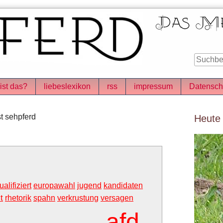
ist das?
liebeslexikon
rss
impressum
Datensch
Seitenle
t sehpferd
Heute
ualifiziert
europawahl
jugend
kandidaten
t
rhetorik
spahn
verkrustung
versagen
afd