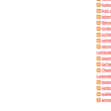
kuri
kurz 
lebe
liber
myth
schr
sehpf
servi
compute
spam
tache
There
Legende
touri
verb
wähl
wisse