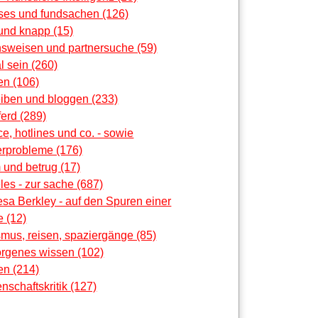
oses und fundsachen (126)
und knapp (15)
nsweisen und partnersuche (59)
al sein (260)
en (106)
eiben und bloggen (233)
erd (289)
ce, hotlines und co. - sowie
rprobleme (176)
 und betrug (17)
les - zur sache (687)
sa Berkley - auf den Spuren einer
 (12)
smus, reisen, spaziergänge (85)
orgenes wissen (102)
en (214)
nschaftskritik (127)