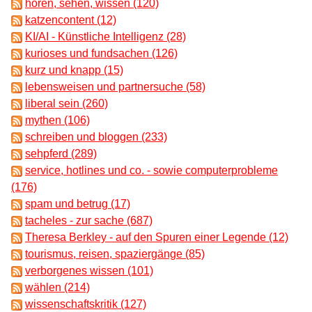
hören, sehen, wissen (120)
katzencontent (12)
KI/AI - Künstliche Intelligenz (28)
kurioses und fundsachen (126)
kurz und knapp (15)
lebensweisen und partnersuche (58)
liberal sein (260)
mythen (106)
schreiben und bloggen (233)
sehpferd (289)
service, hotlines und co. - sowie computerprobleme
(176)
spam und betrug (17)
tacheles - zur sache (687)
Theresa Berkley - auf den Spuren einer Legende (12)
tourismus, reisen, spaziergänge (85)
verborgenes wissen (101)
wählen (214)
wissenschaftskritik (127)