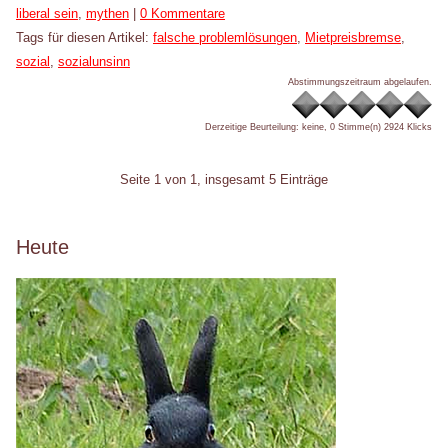
Kategorien:
liberal sein
,
mythen
|
0 Kommentare
Tags für diesen Artikel:
falsche problemlösungen
,
Mietpreisbremse
,
sozial
,
sozialunsinn
Abstimmungszeitraum abgelaufen.
Derzeitige Beurteilung: keine, 0 Stimme(n)
2924 Klicks
Pagination
Seite 1 von 1, insgesamt 5 Einträge
Seitenleiste
Heute