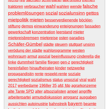
wahl
falsche
traktoren
verbraucher
wahlen
wende
problemlösungen
sozial
sozialunsinn
gettos
mietpolitik
mieten
besserverdienende
böckler-
stiftung
demos
einwanderung
enteignungen
fassaden
gewerkschaft
konzentration
leerstand
mieter
mietpreisbremsen
mietpreise
osten
paradies
Schäfer-Gümbel
städte
steuern
stuttgart
unsinn
verödung der städte
wahlprogramme
westen
wohnraum
armut
asozial
beeinflussung
cinderella
die
linke
dummheit
familie
fliegen
gen-z
gerechtigkeit
hereinfallen
hinaufheiraten
kinder
netzwerke
propagandistin
rente
respekt-rente
soziale
gerechtigkeit
sozialismus
status
unsozial
viral
wahl
2017
werbedame
1968er
35
afd; fdp
agrarkonzerne
alte Tante SPD
alter
altsozialisten
ampel
angriffe
arbeiterpartei
armutsdiskussion
arroganz
ausgaben
bayern
aussichten
autoinustrie
bahnstreik
beamte