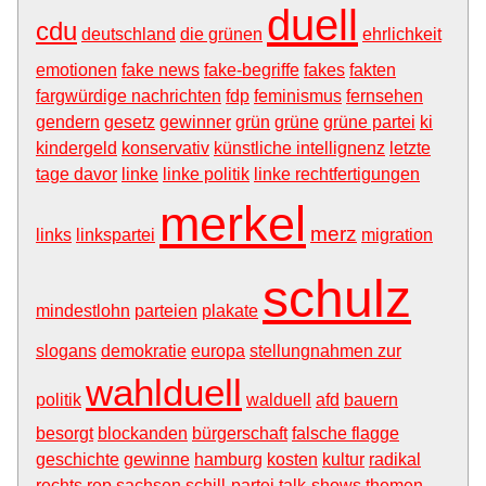
duell
cdu
deutschland
die grünen
ehrlichkeit
emotionen
fake news
fake-begriffe
fakes
fakten
fargwürdige nachrichten
fdp
feminismus
fernsehen
gendern
gesetz
gewinner
grün
grüne
grüne partei
ki
kindergeld
konservativ
künstliche intellignenz
letzte
tage davor
linke
linke politik
linke rechtfertigungen
merkel
merz
links
linkspartei
migration
schulz
mindestlohn
parteien
plakate
slogans
demokratie
europa
stellungnahmen zur
wahlduell
politik
walduell
afd
bauern
besorgt
blockanden
bürgerschaft
falsche flagge
geschichte
gewinne
hamburg
kosten
kultur
radikal
rechts
rep
sachsen
schill-partei
talk-shows
themen