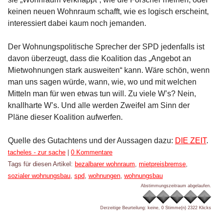
keinen neuen Wohnraum schafft, wie es logisch erscheint,
interessiert dabei kaum noch jemanden.
Der Wohnungspolitische Sprecher der SPD jedenfalls ist
davon überzeugt, dass die Koalition das „Angebot an
Mietwohnungen stark ausweiten“ kann. Wäre schön, wenn
man uns sagen würde, wann, wie, wo und mit welchen
Mitteln man für wen etwas tun will. Zu viele W’s? Nein,
knallharte W’s. Und alle werden Zweifel am Sinn der
Pläne dieser Koalition aufwerfen.
Quelle des Gutachtens und der Aussagen dazu:
DIE ZEIT
.
Kategorien:
tacheles - zur sache
|
0 Kommentare
Tags für diesen Artikel:
bezalbarer wohnraum
,
mietpreisbremse
,
sozialer wohnungsbau
,
spd
,
wohnungen
,
wohnungsbau
Abstimmungszeitraum abgelaufen.
Derzeitige Beurteilung: keine, 0 Stimme(n)
2322 Klicks