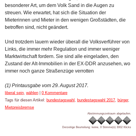
besonderer Art, um dem Volk Sand in die Augen zu
streuen. Wie erwartet, hat sich die Situation der
Mieterinnen und Mieter in den wenigen Großstädten, die
betroffen sind, nicht geändert.
Und trotzdem lauern wieder überall die Volksverführer von
Links, die immer mehr Regulation und immer weniger
Marktwirtschaft fordern. Sie sind alle eingeladen, den
Zustand der Alt-Immobilien in der EX-DDR anzusehen, wo
immer noch ganze Straßenzüge verrotten
(1) Printausgabe vom 29. August 2017.
Kategorien:
liberal sein
,
wählen
|
0 Kommentare
Tags für diesen Artikel:
bundestagswahl
,
bundestagswahl 2017
,
bürger
,
Mietpreisbremse
Abstimmungszeitraum abgelaufen.
Derzeitige Beurteilung: keine, 0 Stimme(n)
3002 Klicks