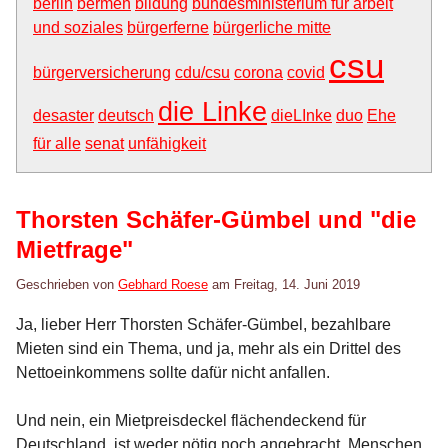
berlin
bermen
bildung
bundesministerium für arbeit
und soziales
bürgerferne
bürgerliche mitte
csu
bürgerversicherung
cdu/csu
corona
covid
die Linke
desaster
deutsch
dieLInke
duo
Ehe
für alle
senat
unfähigkeit
Thorsten Schäfer-Gümbel und "die
Mietfrage"
Geschrieben von
Gebhard Roese
am
Freitag, 14. Juni 2019
Ja, lieber Herr Thorsten Schäfer-Gümbel, bezahlbare
Mieten sind ein Thema, und ja, mehr als ein Drittel des
Nettoeinkommens sollte dafür nicht anfallen.
Und nein, ein Mietpreisdeckel flächendeckend für
Deutschland, ist weder nötig noch angebracht. Menschen