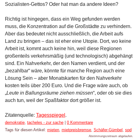
Sozialisten-Gettos? Oder hat man da andere Ideen?
Richtig ist hingegen, dass ein Weg gefunden werden
muss, die Konzentration auf die Großstädte zu verhindern.
Aber das bedeutet nicht ausschließlich, die Arbeit aufs
Land zu bringen – das ist eher eine Utopie. Dort, wo keine
Arbeit ist, kommt auch keine hin, weil diese Regionen
großenteils verkehrsmäßig (und technologisch) abgehängt
sind. Ein Nahverkehr, der den Namen verdient, und der
„bezahlbar“ wäre, könnte für manche Region auch eine
Lösung Sein – aber Monatskarten für den Nahverkehr
kosten teils über 200 Euro. Und die Frage wäre auch, ob
„
Leute in Ballungsräume ziehen müssen
“, oder ob sie dies
auch tun, weil der Spaßfaktor dort größer ist.
Zitatenquelle:
Tagesspiegel
.
Kategorien:
demokratie
,
tacheles - zur sache
|
0 Kommentare
Tags für diesen Artikel:
mieten
,
mietpreisbremse
,
Schäfer-Gümbel
,
spd
Abstimmungszeitraum abgelaufen.