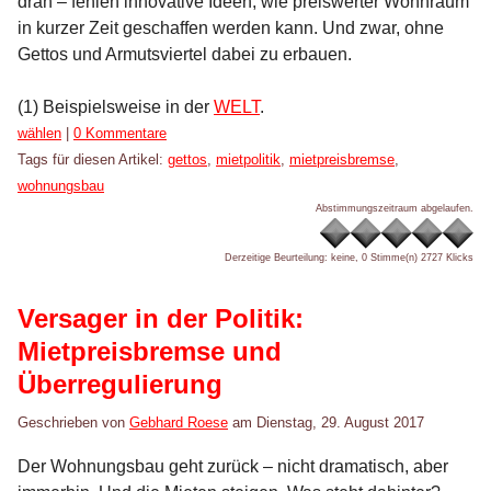
dran – fehlen innovative Ideen, wie preiswerter Wohnraum
in kurzer Zeit geschaffen werden kann. Und zwar, ohne
Gettos und Armutsviertel dabei zu erbauen.
(1) Beispielsweise in der
WELT
.
Kategorien:
wählen
|
0 Kommentare
Tags für diesen Artikel:
gettos
,
mietpolitik
,
mietpreisbremse
,
wohnungsbau
Abstimmungszeitraum abgelaufen.
Derzeitige Beurteilung: keine, 0 Stimme(n)
2727 Klicks
Versager in der Politik:
Mietpreisbremse und
Überregulierung
Geschrieben von
Gebhard Roese
am
Dienstag, 29. August 2017
Der Wohnungsbau geht zurück – nicht dramatisch, aber