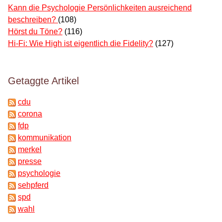
Kann die Psychologie Persönlichkeiten ausreichend
beschreiben?
(108)
Hörst du Töne?
(116)
Hi-Fi: Wie High ist eigentlich die Fidelity?
(127)
Getaggte Artikel
cdu
corona
fdp
kommunikation
merkel
presse
psychologie
sehpferd
spd
wahl