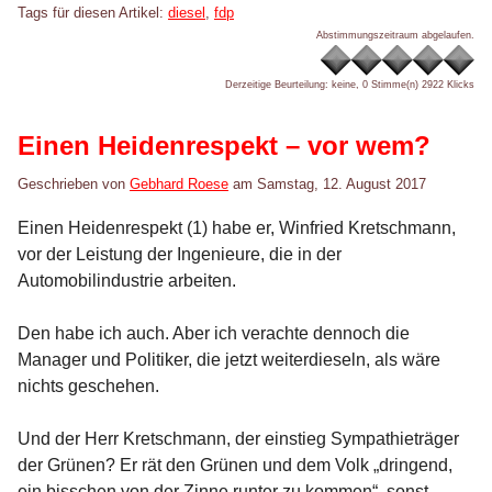
Tags für diesen Artikel:
diesel
,
fdp
Abstimmungszeitraum abgelaufen.
Derzeitige Beurteilung: keine, 0 Stimme(n)
2922 Klicks
Einen Heidenrespekt – vor wem?
Geschrieben von
Gebhard Roese
am
Samstag, 12. August 2017
Einen Heidenrespekt (1) habe er, Winfried Kretschmann,
vor der Leistung der Ingenieure, die in der
Automobilindustrie arbeiten.
Den habe ich auch. Aber ich verachte dennoch die
Manager und Politiker, die jetzt weiterdieseln, als wäre
nichts geschehen.
Und der Herr Kretschmann, der einstieg Sympathieträger
der Grünen? Er rät den Grünen und dem Volk „dringend,
ein bisschen von der Zinne runter zu kommen“, sonst