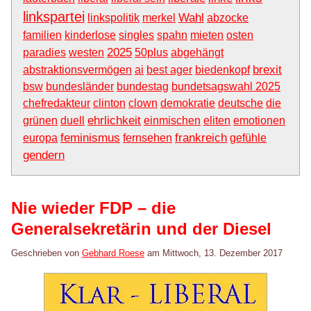
linkspartei
Wahl
linkspolitik
merkel
abzocke
familien
kinderlose
singles
spahn
mieten
osten
2025
paradies
westen
50plus
abgehängt
brexit
abstraktionsvermögen
ai
best ager
biedenkopf
bsw
bundesländer
bundestag
bundetsagswahl 2025
chefredakteur
clinton
clown
demokratie
deutsche
die
ehrlichkeit
grünen
duell
einmischen
eliten
emotionen
feminismus
frankreich
europa
fernsehen
gefühle
gendern
Nie wieder FDP – die
Generalsekretärin und der Diesel
Geschrieben von
Gebhard Roese
am
Mittwoch, 13. Dezember 2017