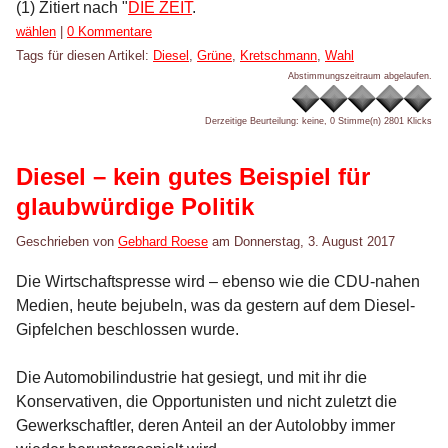
(1) Zitiert nach "
DIE ZEIT
.
Kategorien:
wählen
|
0 Kommentare
Tags für diesen Artikel:
Diesel
,
Grüne
,
Kretschmann
,
Wahl
Abstimmungszeitraum abgelaufen.
Derzeitige Beurteilung: keine, 0 Stimme(n)
2801 Klicks
Diesel – kein gutes Beispiel für
glaubwürdige Politik
Geschrieben von
Gebhard Roese
am
Donnerstag, 3. August 2017
Die Wirtschaftspresse wird – ebenso wie die CDU-nahen
Medien, heute bejubeln, was da gestern auf dem Diesel-
Gipfelchen beschlossen wurde.
Die Automobilindustrie hat gesiegt, und mit ihr die
Konservativen, die Opportunisten und nicht zuletzt die
Gewerkschaftler, deren Anteil an der Autolobby immer