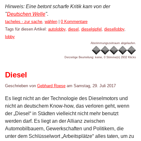
Hinweis: Eine betont scharfe Kritik kam von der
"
Deutschen Welle
".
Kategorien:
tacheles - zur sache
,
wählen
|
0 Kommentare
Tags für diesen Artikel:
autolobby
,
diesel
,
dieselgipfel
,
diesellobby
,
lobby
Abstimmungszeitraum abgelaufen.
Derzeitige Beurteilung: keine, 0 Stimme(n)
2932 Klicks
Diesel
Geschrieben von
Gebhard Roese
am
Samstag, 29. Juli 2017
Es liegt nicht an der Technologie des Dieselmotors und
nicht an deutschem Know-how, das verloren geht, wenn
der „Diesel“ in Städten vielleicht nicht mehr benutzt
werden darf. Es liegt an der Allianz zwischen
Automobilbauern, Gewerkschaften und Politikern, die
unter dem Schlüsselwort „Arbeitsplätze“ alles taten, um zu