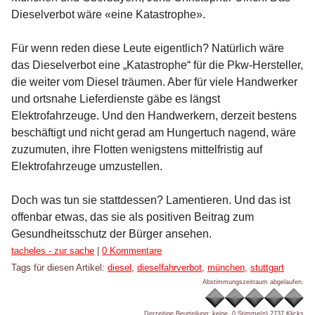
Dieselverbot wäre «eine Katastrophe».
Für wenn reden diese Leute eigentlich? Natürlich wäre
das Dieselverbot eine „Katastrophe“ für die Pkw-Hersteller,
die weiter vom Diesel träumen. Aber für viele Handwerker
und ortsnahe Lieferdienste gäbe es längst
Elektrofahrzeuge. Und den Handwerkern, derzeit bestens
beschäftigt und nicht gerad am Hungertuch nagend, wäre
zuzumuten, ihre Flotten wenigstens mittelfristig auf
Elektrofahrzeuge umzustellen.
Doch was tun sie stattdessen? Lamentieren. Und das ist
offenbar etwas, das sie als positiven Beitrag zum
Gesundheitsschutz der Bürger ansehen.
Kategorien:
tacheles - zur sache
|
0 Kommentare
Tags für diesen Artikel:
diesel
,
dieselfahrverbot
,
münchen
,
stuttgart
Abstimmungszeitraum abgelaufen.
Derzeitige Beurteilung: keine, 0 Stimme(n)
2737 Klicks