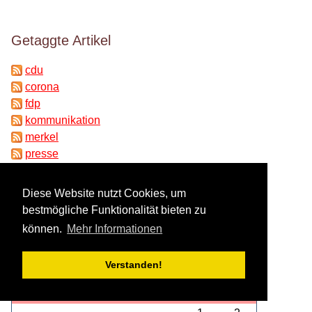
Getaggte Artikel
cdu
corona
fdp
kommunikation
merkel
presse
psychologie
sehpferd
Diese Website nutzt Cookies, um
spd
bestmögliche Funktionalität bieten zu
wahl
können.
Mehr Informationen
Kalender
Verstanden!
Mo.
Di.
Mi.
Do.
Fr.
Sa.
So.