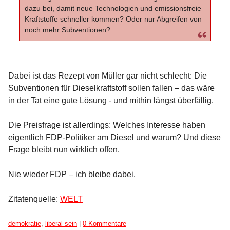
dazu bei, damit neue Technologien und emissionsfreie
Kraftstoffe schneller kommen? Oder nur Abgreifen von
noch mehr Subventionen?
Dabei ist das Rezept von Müller gar nicht schlecht: Die
Subventionen für Dieselkraftstoff sollen fallen – das wäre
in der Tat eine gute Lösung - und mithin längst überfällig.
Die Preisfrage ist allerdings: Welches Interesse haben
eigentlich FDP-Politiker am Diesel und warum? Und diese
Frage bleibt nun wirklich offen.
Nie wieder FDP – ich bleibe dabei.
Zitatenquelle:
WELT
Kategorien:
demokratie
,
liberal sein
|
0 Kommentare