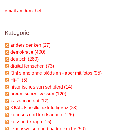
email an den chef
Kategorien
anders denken (27)
demokratie (400)
deutsch (269)
digital fernsehen (73)
fünf sinne ohne blödsinn - aber mit fotos (95)
Hi-Fi (5)
historisches von sehpferd (14)
hören, sehen, wissen (120)
katzencontent (12)
KI/AI - Künstliche Intelligenz (28)
kurioses und fundsachen (126)
kurz und knapp (15)
lebensweisen und partnersuche (59)