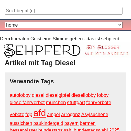
Skip
to
content
Navigation
Dem liberalen Geist eine Stimme geben - das ist sehpferd
Artikel mit Tag Diesel
Verwandte Tags
autolobby
dieselgipfel
diesellobby
lobby
diesel
dieselfahrverbot
münchen
stuttgart
fahrverbote
afd
vebote
fdp
arroganz
ampel
Asylsuchene
aussichten
baukindergeld
bayern
bermen
besserwisser
bundestagswahl
bundestagswahl 2025