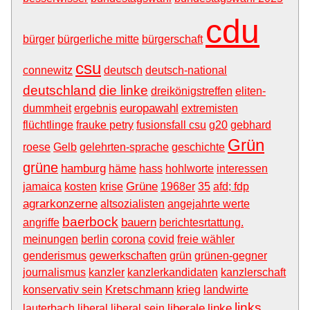
cdu
bürger
bürgerliche mitte
bürgerschaft
csu
connewitz
deutsch
deutsch-national
deutschland
die linke
dreikönigstreffen
eliten-
europawahl
dummheit
ergebnis
extremisten
flüchtlinge
frauke petry
fusionsfall csu
g20
gebhard
Grün
roese
Gelb
gelehrten-sprache
geschichte
grüne
hamburg
häme
hass
hohlworte
interessen
Grüne
jamaica
kosten
krise
1968er
35
afd; fdp
agrarkonzerne
altsozialisten
angejahrte werte
baerbock
bauern
angriffe
berichtesrtattung.
meinungen
berlin
corona
covid
freie wähler
genderismus
gewerkschaften
grün
grünen-gegner
journalismus
kanzler
kanzlerkandidaten
kanzlerschaft
Kretschmann
konservativ sein
krieg
landwirte
links
liberale
linke
lauterbach
liberal
liberal sein