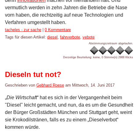
denn
Innovationen
machen vor niemandem halt. Und
vermutlich werden in zehn Jahren die Betriebe die Nase
vorn haben, die rechtzeitig auf neue Technologien und
Verfahren umgestellt haben.
Kategorien:
tacheles - zur sache
|
0 Kommentare
Tags für diesen Artikel:
diesel
,
fahrverbote
,
vebote
Abstimmungszeitraum abgelaufen.
Derzeitige Beurteilung: keine, 0 Stimme(n)
2988 Klicks
Dieseln tut not?
Geschrieben von
Gebhard Roese
am
Mittwoch, 14. Juni 2017
„
Die Wirtschaft
“ hat es sich in der Vergangenheit beim
"Diesel" leicht gemacht, und nun, da es um die Gesundheit
der Bürger Großstädten München und Stuttgart geht, weint
sie Krokodilstränen, falls es zu einem „Dieselverbot“
kommen würde.