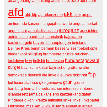
adenauer
35
abgehängt
ablenkung
absturz
abzocke
afd
akk
afd; fdp
agrarkonzerne
alter
ampel
amtierende kanzerin
angejahrte werte
angela merkel
arroganz
ard
angriffe
armutsdiskussion
aussichten
autoinustrie
baerbock
bahnstreik
bajuwaren
bayern
baukindergeld
behauptungen
beistand
Beliner Kreis
berlin
bermen
besserwisser
betonköpfe
biedenkopf
billigflug
brombeere
brücke
brücken-
bundestagswahl
lockdown
bsw
bullshit
bundestag
bürger
bayrische kultur
bayrischer größenwahn
fdp
dobrindt
demokratie
deutsch
die linke
dieLInke
grün
grüne
fpd
fusionsfall csu
g20
geimowe
hamburg
heimat
hoheitszeichen
interessen
internet
islamgesetz
jamaica
kanzlerin
kanzlerkandidaten
links
Kindergeld
kohl
kreuze
leitkultur
linke
linkspartei
ai
Linkspatei
maaßen
2025
30 jahre einheit
arbeit