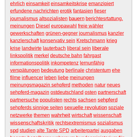
ehrlich
einsamkeit
einsamkeitskrise
emanzipiert
erfundene nachrichten
erotik
fantasien
fieser
bauern
journalismus
altsozialisten
berichtesrtattung.
meinungen
Diesel
europawahl
freie wähler
gewerkschaften
grünen-gegner
journalismus
kanzler
kanzlerschaft
konservativ sein
Kretschmann
krieg
liberale
krise
landwirte
lauterbach
liberal sein
linkspolitik
merkel
deutsche bahn
fahrgast
informationspolitik
inkompetenz
lernunfähig
verspätungen
bedeutung
berlinale
christentum
ehe
filme
influencer
leben
liebe
meinungen
meinungsmagazin sehpferd
methoden
natur
neues
sehpferd-magazin
ostdeutschland
osten
partnerschaft
sehpferd
partnersuche
populisten
rechts
sachsen
sexuelle revolution
sehpferds sinnige seiten
soziale
wahrheit
netzwerke
themen
wirtschaft
wissenschaft
wissenschaftskritik
rechtsextremismus
sozialismus
spd
studien
alte Tante SPD
arbeiterpartei
ausgaben