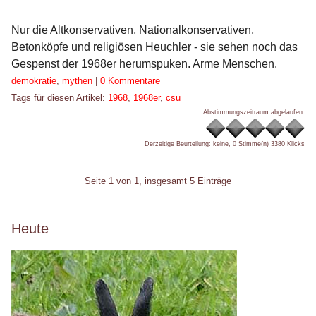
Nur die Altkonservativen, Nationalkonservativen,
Betonköpfe und religiösen Heuchler - sie sehen noch das
Gespenst der 1968er herumspuken. Arme Menschen.
Kategorien:
demokratie
,
mythen
|
0 Kommentare
Tags für diesen Artikel:
1968
,
1968er
,
csu
Abstimmungszeitraum abgelaufen.
Derzeitige Beurteilung: keine, 0 Stimme(n)
3380 Klicks
Pagination
Seite 1 von 1, insgesamt 5 Einträge
Seitenleiste
Heute