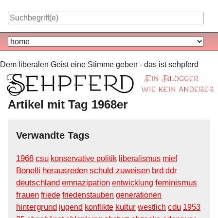
Skip
to
content
Navigation
Dem liberalen Geist eine Stimme geben - das ist sehpferd
Artikel mit Tag 1968er
Verwandte Tags
1968
csu
konservative politik
liberalismus
mief
Bonelli
herausreden
schuld zuweisen
brd
ddr
deutschland
emnazipation
feminismus
entwicklung
frauen
friede
friedenstauben
generationen
hintergrund
kultur
cdu
jugend
konflikte
westlich
1953