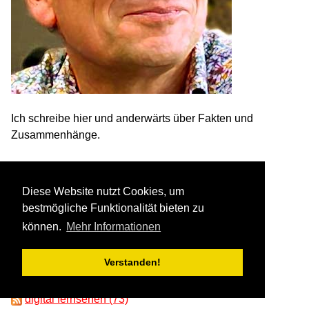
Ich schreibe hier und anderwärts über Fakten und
Zusammenhänge.
email an den chef
Diese Website nutzt Cookies, um
bestmögliche Funktionalität bieten zu
Kategorien
können.
Mehr Informationen
anders denken (27)
Verstanden!
demokratie (400)
deutsch (269)
digital fernsehen (73)