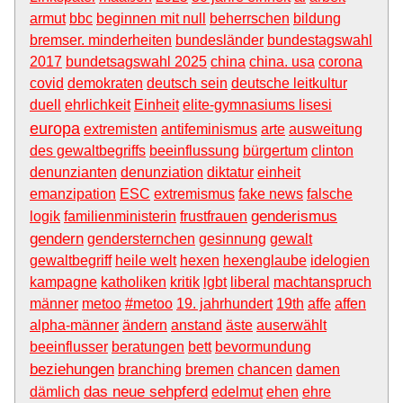
armut
bbc
beginnen mit null
beherrschen
bildung
bremser. minderheiten
bundesländer
bundestagswahl
2017
bundetsagswahl 2025
china
china. usa
corona
covid
demokraten
deutsch sein
deutsche leitkultur
duell
ehrlichkeit
Einheit
elite-gymnasiums lisesi
europa
extremisten
antifeminismus
arte
ausweitung
des gewaltbegriffs
beeinflussung
bürgertum
clinton
denunzianten
denunziation
diktatur
einheit
emanzipation
ESC
extremismus
fake news
falsche
genderismus
logik
familienministerin
frustfrauen
gendern
gendersternchen
gesinnung
gewalt
gewaltbegriff
heile welt
hexen
hexenglaube
idelogien
kampagne
katholiken
kritik
lgbt
liberal
machtanspruch
männer
metoo
#metoo
19. jahrhundert
19th
affe
affen
alpha-männer
ändern
anstand
äste
auserwählt
beeinflusser
beratungen
bett
bevormundung
beziehungen
branching
bremen
chancen
damen
das neue sehpferd
dämlich
edelmut
ehen
ehre