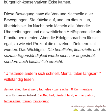
bürgerlich-konservativen Ecke kamen.
Diese Bewegung hatte die Vor- und Nachteile aller
Bewegungen: Sie rüttelte auf, und um dies zu tun,
übertrieb sie. Im Nachhinein lächeln alle über die
Übertreibungen und die weiblichen Heißsporne, die als
Frontfrauen dienten. Aber die Erfolge sprachen für sich,
egal, zu wie viel Prozent die einzelnen Ziele erreicht
wurden. Das Wichtigste:
Die berufliche, finanzielle und
soziale Eigenständigkeit wurde nicht nur angestrebt,
sondern auch tatsächlich erreicht.
"Umstände ändern sich schnell, Mentalitäten langsam "
vollständig lesen
Kategorien:
demokratie
,
liberal sein
,
tacheles - zur sache
|
0 Kommentare
Tags für diesen Artikel:
1968er
,
brd
,
deutschland
,
emnazipation
,
feminismus
,
frauen
,
hintergrund
Abstimmungszeitraum abgelaufen.