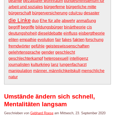
beamte
bezalbarer wohnraum
bundesministerium für
arbeit und soziales
bürgerferne
bürgerliche mitte
bürgerschaft
bürgerversicherung
cdu/csu
desaster
die Linke
duo
Ehe für alle
abwehr
anmaßung
begriff
begriffe
bildungsbürger
binärtheorie
cis
deutungshoheit
dieseldebatte
einfluss
eisbergtheorie
fakten
eliten
empathie
evolution
fair
fakes
forschung
geisteswissenschaften
fremdwörter
gefühle
gelehrtensprache
gender
geschlecht
geschlechterkampf
heterosexuell
intelligenz
journalisten
kulturkrieg
lanz
lungenfacharzt
manipulation
männer. männlichkeitskult
menschliche
natur
Umstände ändern sich schnell,
Mentalitäten langsam
Geschrieben von
Gebhard Roese
am
Mittwoch, 23. September 2020