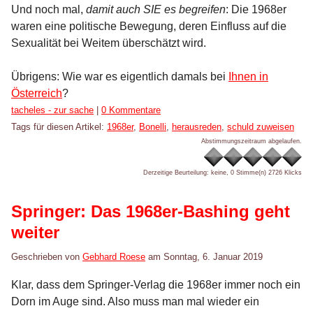
Und noch mal,
damit auch SIE es begreifen
: Die 1968er
waren eine politische Bewegung, deren Einfluss auf die
Sexualität bei Weitem überschätzt wird.
Übrigens: Wie war es eigentlich damals bei
Ihnen in
Österreich
?
Kategorien:
tacheles - zur sache
|
0 Kommentare
Tags für diesen Artikel:
1968er
,
Bonelli
,
herausreden
,
schuld zuweisen
Abstimmungszeitraum abgelaufen.
Derzeitige Beurteilung: keine, 0 Stimme(n)
2726 Klicks
Springer: Das 1968er-Bashing geht
weiter
Geschrieben von
Gebhard Roese
am
Sonntag, 6. Januar 2019
Klar, dass dem Springer-Verlag die 1968er immer noch ein
Dorn im Auge sind. Also muss man mal wieder ein