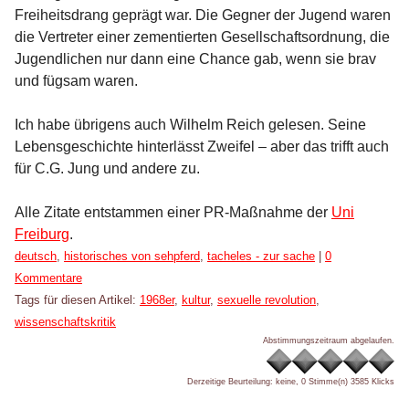
Freiheitsdrang geprägt war. Die Gegner der Jugend waren
die Vertreter einer zementierten Gesellschaftsordnung, die
Jugendlichen nur dann eine Chance gab, wenn sie brav
und fügsam waren.
Ich habe übrigens auch Wilhelm Reich gelesen. Seine
Lebensgeschichte hinterlässt Zweifel – aber das trifft auch
für C.G. Jung und andere zu.
Alle Zitate entstammen einer PR-Maßnahme der
Uni
Freiburg
.
Kategorien:
deutsch
,
historisches von sehpferd
,
tacheles - zur sache
|
0
Kommentare
Tags für diesen Artikel:
1968er
,
kultur
,
sexuelle revolution
,
wissenschaftskritik
Abstimmungszeitraum abgelaufen.
Derzeitige Beurteilung: keine, 0 Stimme(n)
3585 Klicks