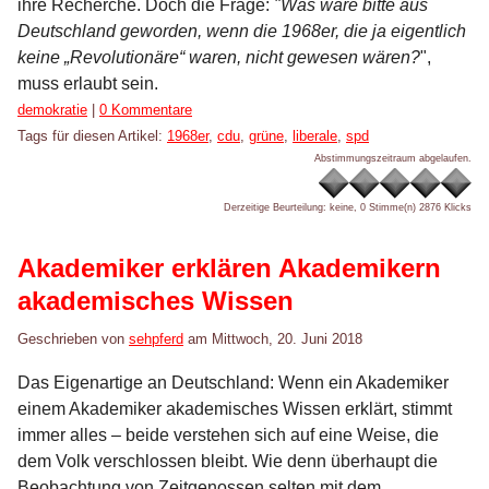
ihre Recherche. Doch die Frage:
"Was wäre bitte aus
Deutschland geworden, wenn die 1968er, die ja eigentlich
keine „Revolutionäre“ waren, nicht gewesen wären?
",
muss erlaubt sein.
Kategorien:
demokratie
|
0 Kommentare
Tags für diesen Artikel:
1968er
,
cdu
,
grüne
,
liberale
,
spd
Abstimmungszeitraum abgelaufen.
Derzeitige Beurteilung: keine, 0 Stimme(n)
2876 Klicks
Akademiker erklären Akademikern
akademisches Wissen
Geschrieben von
sehpferd
am
Mittwoch, 20. Juni 2018
Das Eigenartige an Deutschland: Wenn ein Akademiker
einem Akademiker akademisches Wissen erklärt, stimmt
immer alles – beide verstehen sich auf eine Weise, die
dem Volk verschlossen bleibt. Wie denn überhaupt die
Beobachtung von Zeitgenossen selten mit dem