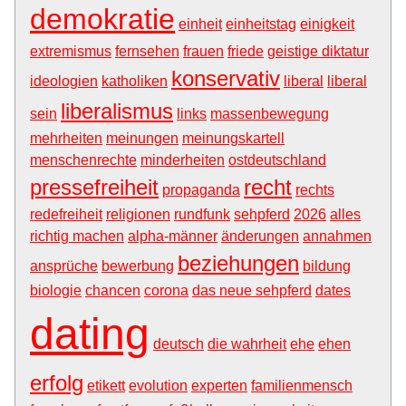
demokratie
einheit
einheitstag
einigkeit
extremismus
fernsehen
frauen
friede
geistige diktatur
konservativ
ideologien
katholiken
liberal
liberal
liberalismus
sein
links
massenbewegung
mehrheiten
meinungen
meinungskartell
menschenrechte
minderheiten
ostdeutschland
pressefreiheit
recht
propaganda
rechts
redefreiheit
religionen
rundfunk
sehpferd
2026
alles
richtig machen
alpha-männer
änderungen
annahmen
beziehungen
ansprüche
bewerbung
bildung
biologie
chancen
corona
das neue sehpferd
dates
dating
deutsch
die wahrheit
ehe
ehen
erfolg
etikett
evolution
experten
familienmensch