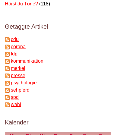
Hörst du Töne?
(118)
Getaggte Artikel
cdu
corona
fdp
kommunikation
merkel
presse
psychologie
sehpferd
spd
wahl
Kalender