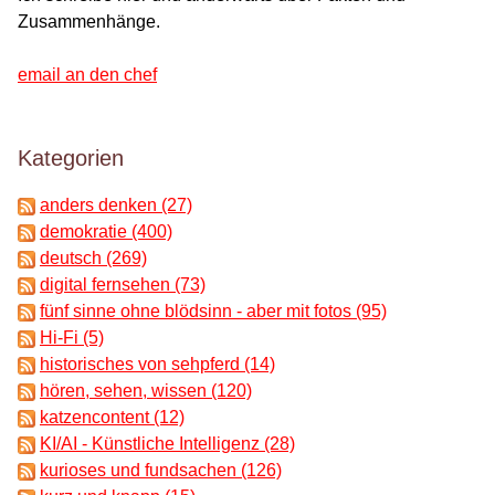
Zusammenhänge.
email an den chef
Kategorien
anders denken (27)
demokratie (400)
deutsch (269)
digital fernsehen (73)
fünf sinne ohne blödsinn - aber mit fotos (95)
Hi-Fi (5)
historisches von sehpferd (14)
hören, sehen, wissen (120)
katzencontent (12)
KI/AI - Künstliche Intelligenz (28)
kurioses und fundsachen (126)