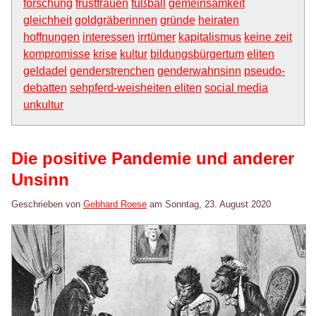
forschung
frustfrauen
fußball
gemeinsamkeit
gleichheit
goldgräberinnen
gründe
heiraten
hoffnungen
interessen
irrtümer
kapitalismus
keine zeit
kompromisse
krise
kultur
bildungsbürgertum
eliten
geldadel
genderstrenchen
genderwahnsinn
pseudo-
debatten
sehpferd-weisheiten eliten
social media
unkultur
Die positive Pandemie und anderer
Unsinn
Geschrieben von
Gebhard Roese
am
Sonntag, 23. August 2020