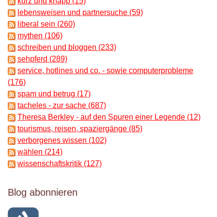
kurz und knapp (15)
lebensweisen und partnersuche (59)
liberal sein (260)
mythen (106)
schreiben und bloggen (233)
sehpferd (289)
service, hotlines und co. - sowie computerprobleme
(176)
spam und betrug (17)
tacheles - zur sache (687)
Theresa Berkley - auf den Spuren einer Legende (12)
tourismus, reisen, spaziergänge (85)
verborgenes wissen (102)
wählen (214)
wissenschaftskritik (127)
Blog abonnieren