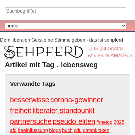
Skip
to
content
Navigation
Dem liberalen Geist eine Stimme geben - das ist sehpferd
Artikel mit Tag . lebensweg
Verwandte Tags
besserwisse
corona-gewinner
freiheit
liberaler standpunkt
partnersuche
pseudo-eliten
#metoo
2025
afd
beeinflussung
blogs
buch
cdu
datenkraken