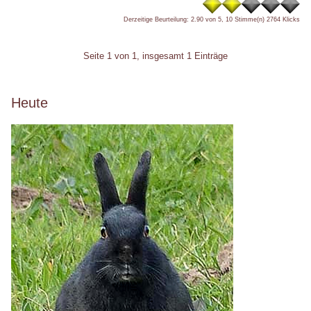
Derzeitige Beurteilung: 2.90 von 5, 10 Stimme(n)
2764 Klicks
Pagination
Seite 1 von 1, insgesamt 1 Einträge
Seitenleiste
Heute