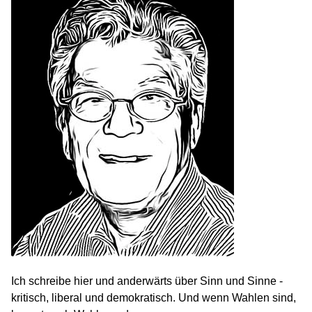
Ich schreibe hier und anderwärts über Sinn und Sinne -
kritisch, liberal und demokratisch. Und wenn Wahlen sind,