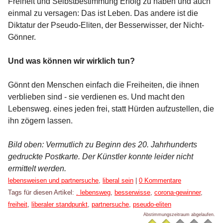
Freiheit und Selbstbestimmung Erfolg zu haben und auch
einmal zu versagen: Das ist Leben. Das andere ist die
Diktatur der Pseudo-Eliten, der Besserwisser, der Nicht-
Gönner.
Und was können wir wirklich tun?
Gönnt den Menschen einfach die Freiheiten, die ihnen
verblieben sind - sie verdienen es. Und macht den
Lebensweg. eines jeden frei, statt Hürden aufzustellen, die
ihn zögern lassen.
Bild oben: Vermutlich zu Beginn des 20. Jahrhunderts
gedruckte Postkarte. Der Künstler konnte leider nicht
ermittelt werden.
Kategorien:
lebensweisen und partnersuche
,
liberal sein
|
0 Kommentare
Tags für diesen Artikel:
. lebensweg
,
besserwisse
,
corona-gewinner
,
freiheit
,
liberaler standpunkt
,
partnersuche
,
pseudo-eliten
Abstimmungszeitraum abgelaufen.