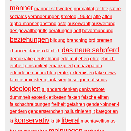
männer
männer schweden
normalität
rechte
satire
soziales
veränderungen
#metoo
1968er
affe
affen
alpha-männer
anstand
äste
auserwählt
ausweitung
des gewaltbegriffs
beratungen
bett
bevormundung
beziehungen
bildung
branching
brd
bremen
das neue sehpferd
chancen
damen
dämlich
demokratie
deutschland
edelmut
ehen
ehre
ehrlich
einheit
einsamkeit
emanzipiert
emnazipation
erfundene nachrichten
erotik
extremisten
fake news
familienministerin
fantasien
fieser journalismus
ideologien
ai
anders denken
denkverbote
dummheit
esoterik
etiketten
fakten
falsche eliten
falschschreibungen
freiheit
gefahren
gender-binnen-i
gendern
gendersternchen
halluzinieren
it
kategorien
konservativ
liberal
ki
kritik
machiavellismus.
meinungen