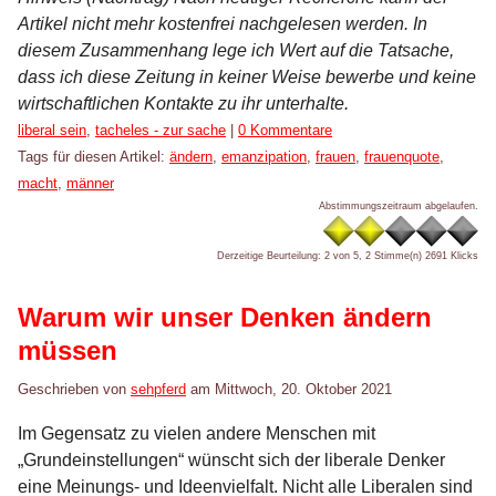
Artikel nicht mehr kostenfrei nachgelesen werden. In
diesem Zusammenhang lege ich Wert auf die Tatsache,
dass ich diese Zeitung in keiner Weise bewerbe und keine
wirtschaftlichen Kontakte zu ihr unterhalte.
Kategorien:
liberal sein
,
tacheles - zur sache
|
0 Kommentare
Tags für diesen Artikel:
ändern
,
emanzipation
,
frauen
,
frauenquote
,
macht
,
männer
Abstimmungszeitraum abgelaufen.
Derzeitige Beurteilung: 2 von 5, 2 Stimme(n)
2691 Klicks
Warum wir unser Denken ändern
müssen
Geschrieben von
sehpferd
am
Mittwoch, 20. Oktober 2021
Im Gegensatz zu vielen andere Menschen mit
„Grundeinstellungen“ wünscht sich der liberale Denker
eine Meinungs- und Ideenvielfalt. Nicht alle Liberalen sind