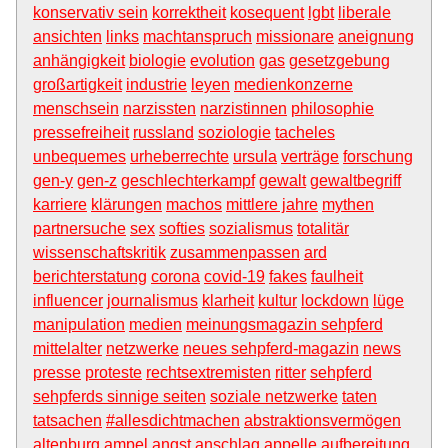
konservativ sein
korrektheit
kosequent
lgbt
liberale
ansichten
links
machtanspruch
missionare
aneignung
anhängigkeit
biologie
evolution
gas
gesetzgebung
großartigkeit
industrie
leyen
medienkonzerne
menschsein
narzissten
narzistinnen
philosophie
pressefreiheit
russland
soziologie
tacheles
unbequemes
urheberrechte
ursula
verträge
forschung
gen-y
gen-z
geschlechterkampf
gewalt
gewaltbegriff
karriere
klärungen
machos
mittlere jahre
mythen
partnersuche
sex
softies
sozialismus
totalitär
wissenschaftskritik
zusammenpassen
ard
berichterstatung
corona
covid-19
fakes
faulheit
influencer
journalismus
klarheit
kultur
lockdown
lüge
manipulation
medien
meinungsmagazin sehpferd
mittelalter
netzwerke
neues sehpferd-magazin
news
presse
proteste
rechtsextremisten
ritter
sehpferd
sehpferds sinnige seiten
soziale netzwerke
taten
tatsachen
#allesdichtmachen
abstraktionsvermögen
altenburg
ampel
angst
anschlag
appelle
aufbereitung