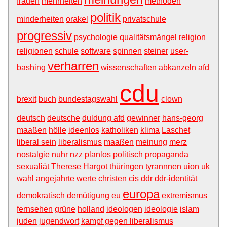
frauen
mehrheiten
methoden
politik
minderheiten
orakel
privatschule
progressiv
psychologie
qualitätsmängel
religion
religionen
schule
software
spinnen
steiner
user-
verharren
bashing
wissenschaften
abkanzeln
afd
cdu
brexit
buch
bundestagswahl
clown
deutsch
deutsche
duldung afd
gewinner
hans-georg
maaßen
hölle
ideenlos
katholiken
klima
Laschet
liberal sein
liberalismus
maaßen
meinung
merz
nostalgie
nuhr
nzz
planlos
politisch
propaganda
sexualiät
Therese Hargot
thüringen
tyrannnen
uion
uk
wahl
angejahrte werte
christen
cis
ddr
ddr-identität
europa
demokratisch
demütigung
eu
extremismus
fernsehen
grüne
holland
ideologen
ideologie
islam
juden
jugendwort
kampf gegen liberalismus