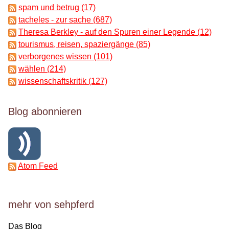
spam und betrug (17)
tacheles - zur sache (687)
Theresa Berkley - auf den Spuren einer Legende (12)
tourismus, reisen, spaziergänge (85)
verborgenes wissen (101)
wählen (214)
wissenschaftskritik (127)
Blog abonnieren
Atom Feed
mehr von sehpferd
Das Blog