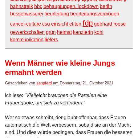
bahnstreik
bbc
behauptungen. lockdown
berlin
besserwisserei
beurteilung
beurteilungsvermögen
fdp
cancel-culture
csu
einsicht
eliten
gebhard roese
gewerkschaften
grün
heimat
kanzlerin
kohl
kommunikation
liefers
Wenn Männer wie kleine Jungs
ermahnt werden
Geschrieben von
sehpferd
am
Donnerstag, 21. Oktober 2021
Ich lese:
"Vielleicht brauchen die Parteien eine
Frauenquote, um sich zu verändern."
Wer so etwas schreibt, der glaubt offenbar, dass Frauen
automatisch die Welt verbessern, sobald sie an der Macht
sind. Und dies würde bedingen, dass Frauen die besseren