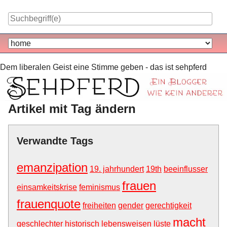
Skip
to
content
Navigation
Dem liberalen Geist eine Stimme geben - das ist sehpferd
Artikel mit Tag ändern
Verwandte Tags
emanzipation
19. jahrhundert
19th
beeinflusser
frauen
einsamkeitskrise
feminismus
frauenquote
freiheiten
gender
gerechtigkeit
macht
geschlechter
historisch
lebensweisen
lüste