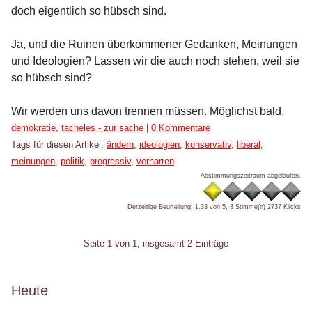
doch eigentlich so hübsch sind.
Ja, und die Ruinen überkommener Gedanken, Meinungen
und Ideologien? Lassen wir die auch noch stehen, weil sie
so hübsch sind?
Wir werden uns davon trennen müssen. Möglichst bald.
Kategorien:
demokratie
,
tacheles - zur sache
|
0 Kommentare
Tags für diesen Artikel:
ändern
,
ideologien
,
konservativ
,
liberal
,
meinungen
,
politik
,
progressiv
,
verharren
Abstimmungszeitraum abgelaufen.
Derzeitige Beurteilung: 1.33 von 5, 3 Stimme(n)
2737 Klicks
Pagination
Seite 1 von 1, insgesamt 2 Einträge
Seitenleiste
Heute