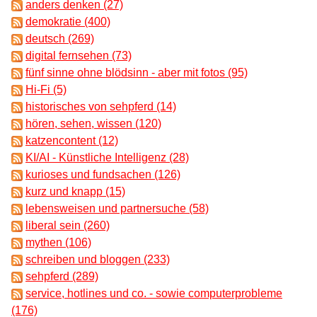
anders denken (27)
demokratie (400)
deutsch (269)
digital fernsehen (73)
fünf sinne ohne blödsinn - aber mit fotos (95)
Hi-Fi (5)
historisches von sehpferd (14)
hören, sehen, wissen (120)
katzencontent (12)
KI/AI - Künstliche Intelligenz (28)
kurioses und fundsachen (126)
kurz und knapp (15)
lebensweisen und partnersuche (58)
liberal sein (260)
mythen (106)
schreiben und bloggen (233)
sehpferd (289)
service, hotlines und co. - sowie computerprobleme
(176)