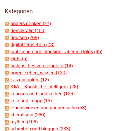
Kategorien
anders denken (27)
demokratie (400)
deutsch (269)
digital fernsehen (73)
fünf sinne ohne blödsinn - aber mit fotos (95)
Hi-Fi (5)
historisches von sehpferd (14)
hören, sehen, wissen (120)
katzencontent (12)
KI/AI - Künstliche Intelligenz (28)
kurioses und fundsachen (126)
kurz und knapp (15)
lebensweisen und partnersuche (58)
liberal sein (260)
mythen (106)
schreiben und bloggen (233)