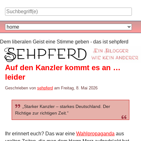
Skip
to
content
Navigation
Dem liberalen Geist eine Stimme geben - das ist sehpferd
Auf den Kanzler kommt es an …
leider
Geschrieben von
sehpferd
am
Freitag, 8. Mai 2026
„Starker Kanzler – starkes Deutschland. Der
Richtige zur richtigen Zeit.“
Ihr erinnert euch? Das war eine
Wahlpropaganda
aus