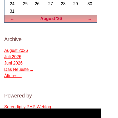
24
25
26
27
28
29
30
31
Zurück
Vorwärts
←
August '26
→
Archive
August 2026
Juli 2026
Juni 2026
Das Neueste ...
Älteres ...
Powered by
Serendipity PHP Weblog