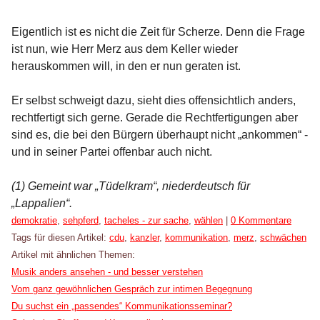
Eigentlich ist es nicht die Zeit für Scherze. Denn die Frage
ist nun, wie Herr Merz aus dem Keller wieder
herauskommen will, in den er nun geraten ist.
Er selbst schweigt dazu, sieht dies offensichtlich anders,
rechtfertigt sich gerne. Gerade die Rechtfertigungen aber
sind es, die bei den Bürgern überhaupt nicht „ankommen“ -
und in seiner Partei offenbar auch nicht.
(1) Gemeint war
„Tüdelkram
“, niederdeutsch für
„Lappalien“.
Kategorien:
demokratie
,
sehpferd
,
tacheles - zur sache
,
wählen
|
0 Kommentare
Tags für diesen Artikel:
cdu
,
kanzler
,
kommunikation
,
merz
,
schwächen
Artikel mit ähnlichen Themen:
Musik anders ansehen - und besser verstehen
Vom ganz gewöhnlichen Gespräch zur intimen Begegnung
Du suchst ein „passendes“ Kommunikationsseminar?