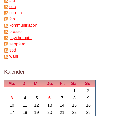
afd
cdu
corona
fdp
kommunikation
presse
psychologie
sehpferd
spd
wahl
Kalender
Mo.
Di.
Mi.
Do.
Fr.
Sa.
So.
1
2
3
4
5
6
7
8
9
10
11
12
13
14
15
16
17
18
19
20
21
22
23