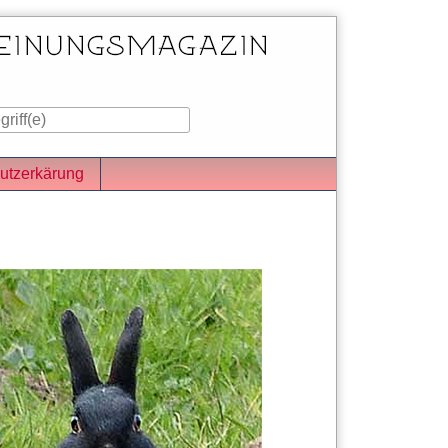
utzerkärung
iste