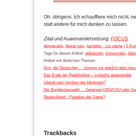
Oh, übrigens. Ich echauffiere mich nicht, 
statt andere für mich denken zu lassen.
Zitat und Auaeinandersetzung:
FOCUS
Kategorien:
demokratie
,
liberal sein
,
tacheles - zur sache
|
0 Ko
Tags für diesen Artikel:
abkanzeln
,
konservativ
,
liber
Artikel mit ähnlichen Themen:
Ach, die Deutschen ... können sie wirklich alles bes
Das Ende der Redefreiheit – vorläufig abgewendet
Liberal sein inmitten der Ideologen?
Die Bundestagswahl ... Gewinner CDU/CSU oder Ge
Deutschland - Paradies der Satire?
Trackbacks