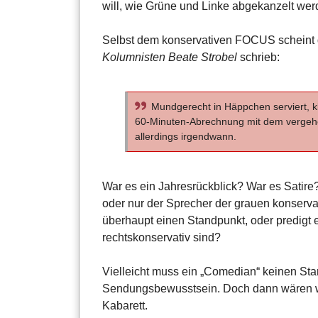
will, wie Grüne und Linke abgekanzelt wer
Selbst dem konservativen FOCUS scheint d
Kolumnisten Beate Strobel
schrieb:
Mundgerecht in Häppchen serviert, kli
60-Minuten-Abrechnung mit dem vergeh
allerdings irgendwann.
War es ein Jahresrückblick? War es Satire
oder nur der Sprecher der grauen konservat
überhaupt einen Standpunkt, oder predigt e
rechtskonservativ sind?
Vielleicht muss ein „Comedian“ keinen Sta
Sendungsbewusstsein. Doch dann wären wi
Kabarett.