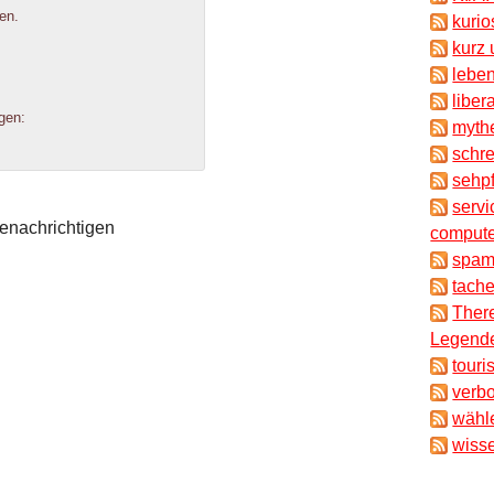
en.
kuri
kurz 
lebe
liber
gen:
myth
schr
sehpf
servi
enachrichtigen
compute
spam
tache
There
Legende
touri
verb
wähl
wisse