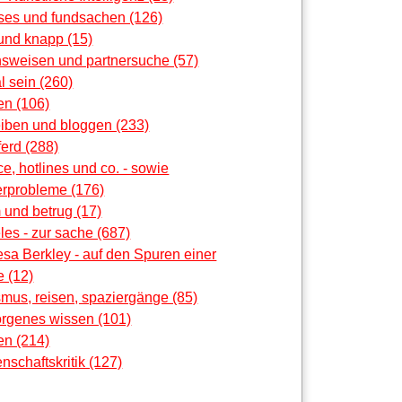
oses und fundsachen (126)
und knapp (15)
nsweisen und partnersuche (57)
al sein (260)
en (106)
eiben und bloggen (233)
erd (288)
ce, hotlines und co. - sowie
rprobleme (176)
 und betrug (17)
les - zur sache (687)
sa Berkley - auf den Spuren einer
 (12)
smus, reisen, spaziergänge (85)
orgenes wissen (101)
en (214)
nschaftskritik (127)