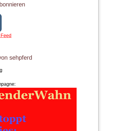
bonnieren
 Feed
von sehpferd
og
mpagne: