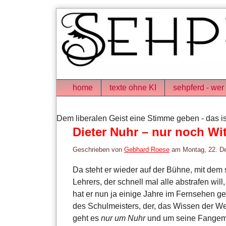
Skip
to
content
Navigation
home
texte ohne KI
sehpferd - wer 
Dem liberalen Geist eine Stimme geben - das is
Dieter Nuhr – nur noch Wi
Geschrieben von
Gebhard Roese
am
Montag, 22. D
Da steht er wieder auf der Bühne, mit dem
Lehrers, der schnell mal alle abstrafen wil
hat er nun ja einige Jahre im Fernsehen ge
des Schulmeisters, der, das Wissen der Wel
geht es
nur um Nuhr
und um seine Fangeme