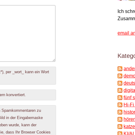
Ich sch
Zusamm
email a
Katego
ande
*), per _wort_ kann ein Wort
demok
deuts
digit
ern konvertiert.
fünf 
Hi-Fi
on Spamkommentaren zu
histo
 Bild in der Eingabemaske
hören
geben wurde, kann der
katze
e, dass Ihr Browser Cookies
KI/AI