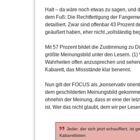
Halt – da wäre noch etwas zu sagen, und d
dem Fuß: Die Rechtfertigung der Fangemei
detailliert. Zwar sind offenbar 43 Prozent 
geäußert haben, eher nicht „vollständig beg
Mit 57 Prozent bildet die Zustimmung zu Di
größte Meinungsbild unter den Lesern. (1
Wahrheiten offen anzusprechen und sehen i
Kabarett, das Missstände klar benennt.
Nun gilt der FOCUS als „konservativ orient
dem geschilderten Meinungsbild gekommen 
ohnehin der Meinung, dass er eine der let
ist. Wer das nicht glaubt, dem wir per Les
Jeder, der sich jetzt echauffiert, ist 
Kabarettisten.