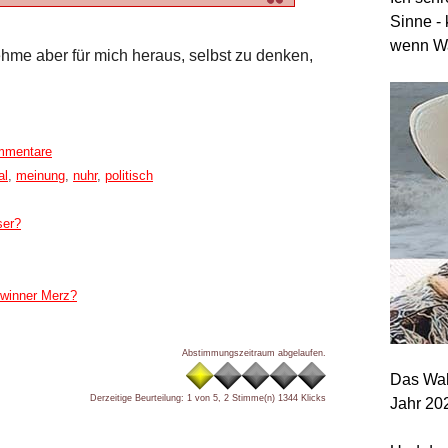
Sinne - 
wenn Wa
nehme aber für mich heraus, selbst zu denken,
mmentare
al
,
meinung
,
nuhr
,
politisch
ser?
winner Merz?
Abstimmungszeitraum abgelaufen.
Das Wah
Derzeitige Beurteilung: 1 von 5, 2 Stimme(n)
1344 Klicks
Jahr 20