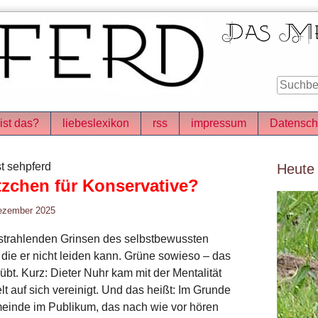
ist das?
liebeslexikon
rss
impressum
Datensch
Seitenle
t sehpferd
Heute
tzchen für Konservative?
ezember 2025
 strahlenden Grinsen des selbstbewussten
l, die er nicht leiden kann. Grüne sowieso – das
übt. Kurz: Dieter Nuhr kam mit der Mentalität
t auf sich vereinigt. Und das heißt: Im Grunde
inde im Publikum, das nach wie vor hören