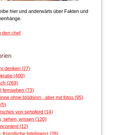
reibe hier und anderwärts über Fakten und
enhänge.
n den chef
rien
rs denken (27)
ratie (400)
ch (269)
al fernsehen (73)
sinne ohne blödsinn - aber mit fotos (95)
 (5)
risches von sehpferd (14)
, sehen, wissen (120)
ncontent (12)
 - Künstliche Intelligenz (28)