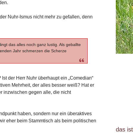
den.
er Nuhr-Ismus nicht mehr zu gefallen, denn
ngt das alles noch ganz lustig. Als geballte
enden Jahr schmerzen die Scherze
? Ist der Herr Nuhr überhaupt ein „Comedian“
iven Mehrheit, der alles besser weiß? Hat er
r inzwischen gegen alle, die nicht
ndpunkt haben, sondern nur ein überaktives
r eher beim Stammtisch als beim politischen
das is