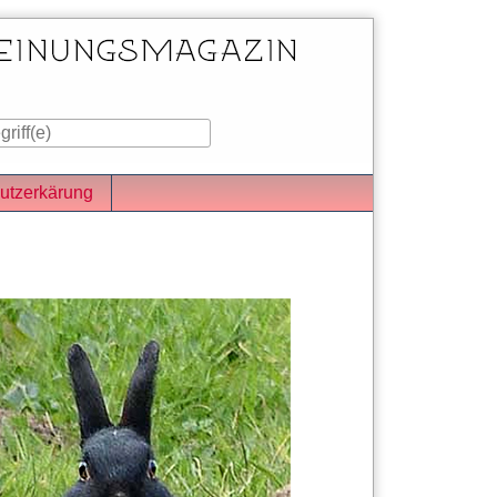
utzerkärung
iste