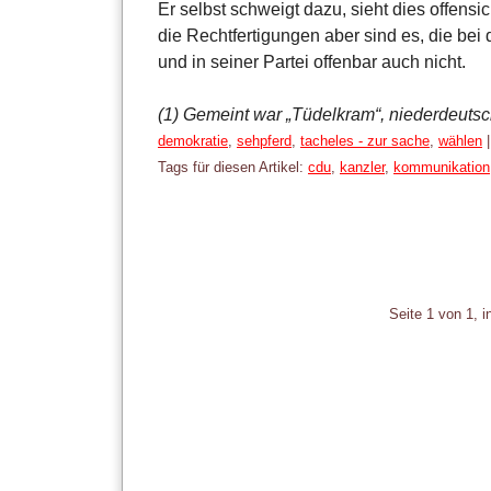
Er selbst schweigt dazu, sieht dies offensic
die Rechtfertigungen aber sind es, die be
und in seiner Partei offenbar auch nicht.
(1) Gemeint war
„Tüdelkram
“, niederdeutsc
Kategorien:
demokratie
,
sehpferd
,
tacheles - zur sache
,
wählen
Tags für diesen Artikel:
cdu
,
kanzler
,
kommunikation
Pagination
Seite 1 von 1, 