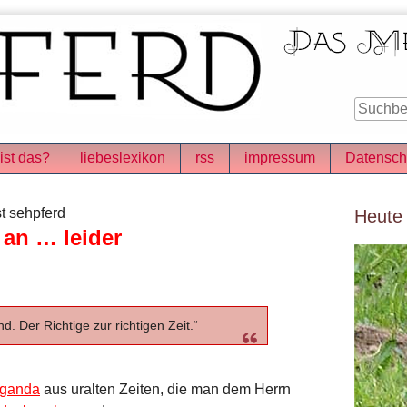
ist das?
liebeslexikon
rss
impressum
Datensch
Seitenle
t sehpferd
Heute
 an … leider
d. Der Richtige zur richtigen Zeit.“
aganda
aus uralten Zeiten, die man dem Herrn