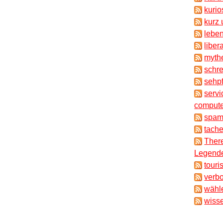
kuri
kurz 
lebe
liber
myth
schr
sehpf
servi
compute
spam
tache
There
Legende
touri
verb
wähl
wisse