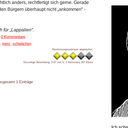
htlich anders, rechtfertigt sich gerne. Gerade
i den Bürgern überhaupt nicht „ankommen“ -
h für „Lappalien“.
|
0 Kommentare
,
merz
,
schwächen
Abstimmungszeitraum abgelaufen.
Derzeitige Beurteilung: 3.67 von 5, 3 Stimme(n)
287 Klicks
insgesamt 1 Einträge
Ich sch