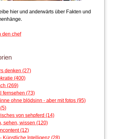
reibe hier und anderwärts über Fakten und
enhänge.
n den chef
rien
rs denken (27)
ratie (400)
ch (269)
al fernsehen (73)
sinne ohne blödsinn - aber mit fotos (95)
 (5)
risches von sehpferd (14)
, sehen, wissen (120)
ncontent (12)
 - Künstliche Intelligenz (28)