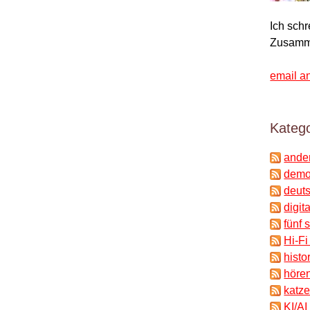
Ich sch
Zusamm
email a
Katego
ande
demok
deuts
digit
fünf 
Hi-Fi
histo
hören
katze
KI/AI