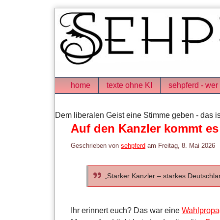
Skip
to
content
Navigation
home
texte ohne KI
sehpferd - wer 
Dem liberalen Geist eine Stimme geben - das is
Auf den Kanzler kommt es
Geschrieben von
sehpferd
am
Freitag, 8. Mai 2026
„Starker Kanzler – starkes Deutschlan
Ihr erinnert euch? Das war eine
Wahlprop