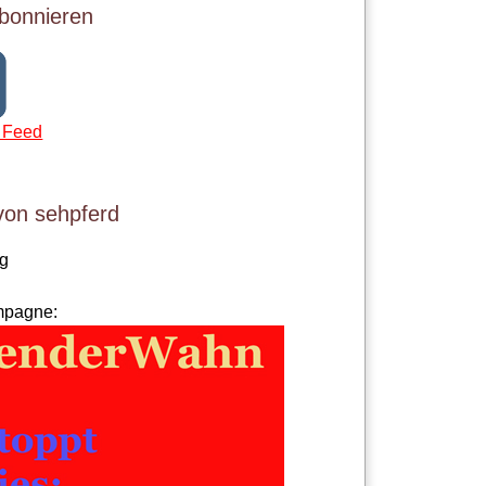
bonnieren
 Feed
von sehpferd
og
mpagne: