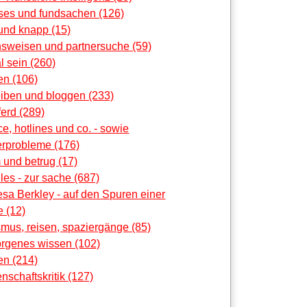
oses und fundsachen (126)
und knapp (15)
nsweisen und partnersuche (59)
al sein (260)
en (106)
eiben und bloggen (233)
erd (289)
ce, hotlines und co. - sowie
rprobleme (176)
 und betrug (17)
les - zur sache (687)
sa Berkley - auf den Spuren einer
 (12)
smus, reisen, spaziergänge (85)
orgenes wissen (102)
en (214)
nschaftskritik (127)