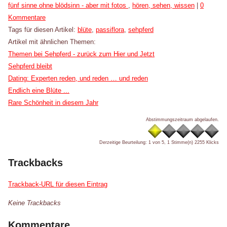
Kategorien:
fünf sinne ohne blödsinn - aber mit fotos
,
hören, sehen, wissen
|
0
Kommentare
Tags für diesen Artikel:
blüte
,
passiflora
,
sehpferd
Artikel mit ähnlichen Themen:
Themen bei Sehpferd - zurück zum Hier und Jetzt
Sehpferd bleibt
Dating: Experten reden, und reden … und reden
Endlich eine Blüte ...
Rare Schönheit in diesem Jahr
Abstimmungszeitraum abgelaufen.
Derzeitige Beurteilung: 1 von 5, 1 Stimme(n)
2255 Klicks
Trackbacks
Trackback-URL für diesen Eintrag
Keine Trackbacks
Kommentare