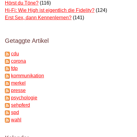
Hörst du Töne?
(116)
Hi-Fi: Wie High ist eigentlich die Fidelity?
(124)
Erst Sex, dann Kennenlernen?
(141)
Getaggte Artikel
cdu
corona
fdp
kommunikation
merkel
presse
psychologie
sehpferd
spd
wahl