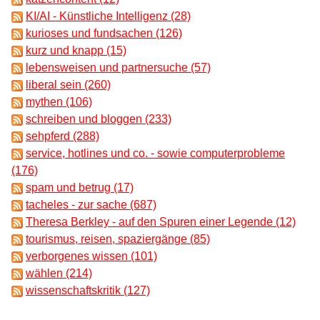
KI/AI - Künstliche Intelligenz (28)
kurioses und fundsachen (126)
kurz und knapp (15)
lebensweisen und partnersuche (57)
liberal sein (260)
mythen (106)
schreiben und bloggen (233)
sehpferd (288)
service, hotlines und co. - sowie computerprobleme
(176)
spam und betrug (17)
tacheles - zur sache (687)
Theresa Berkley - auf den Spuren einer Legende (12)
tourismus, reisen, spaziergänge (85)
verborgenes wissen (101)
wählen (214)
wissenschaftskritik (127)