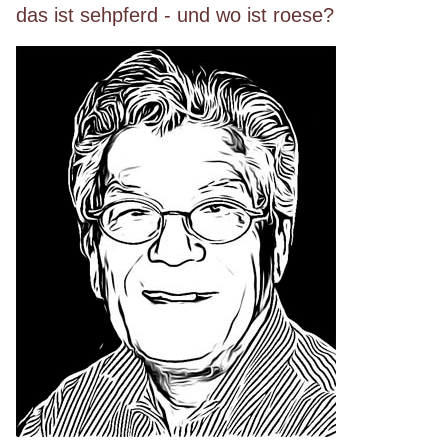
das ist sehpferd - und wo ist roese?