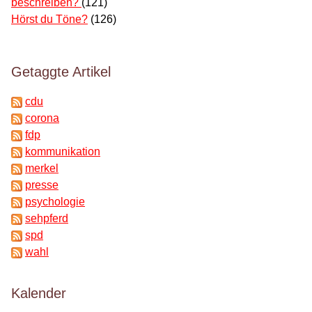
beschreiben?
(121)
Hörst du Töne?
(126)
Getaggte Artikel
cdu
corona
fdp
kommunikation
merkel
presse
psychologie
sehpferd
spd
wahl
Kalender