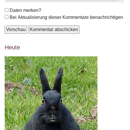
Formular-
Daten merken?
Optionen
Bei Aktualisierung dieser Kommentare benachrichtigen
Seitenleiste
Heute