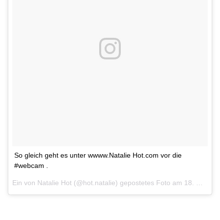
So gleich geht es unter wwww.Natalie Hot.com vor die
#webcam .
Ein von Natalie Hot (@hot.natalie) gepostetes Foto am
18. Mai 2016 um 9:46 Uhr