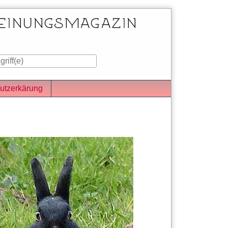
utzerkärung
iste