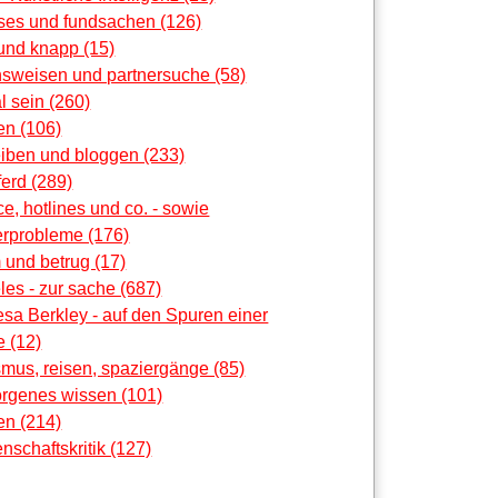
oses und fundsachen (126)
und knapp (15)
nsweisen und partnersuche (58)
al sein (260)
en (106)
eiben und bloggen (233)
erd (289)
ce, hotlines und co. - sowie
rprobleme (176)
 und betrug (17)
les - zur sache (687)
sa Berkley - auf den Spuren einer
 (12)
smus, reisen, spaziergänge (85)
orgenes wissen (101)
en (214)
nschaftskritik (127)