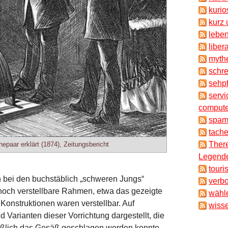
kuri
kurz 
lebe
liber
myth
schr
sehpf
servi
compute
spam
tache
There
epaar erklärt (1874), Zeitungsbericht
Legende
touri
h bei den buchstäblich „schweren Jungs“
verb
dennoch verstellbare Rahmen, etwa das gezeigte
wähl
Konstruktionen waren verstellbar. Auf
wisse
Varianten dieser Vorrichtung dargestellt, die
ießlich das Gesäß geschlagen werden konnte -