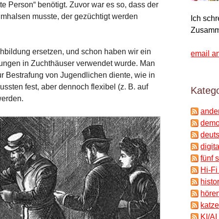
te Person“ benötigt. Zuvor war es so, dass der
mhalsen musste, der gezüchtigt werden
Ich sch
Zusamm
chbildung ersetzen, und schon haben wir ein
email a
nungen in Zuchthäuser verwendet wurde. Man
ur Bestrafung von Jugendlichen diente, wie in
ssten fest, aber dennoch flexibel (z. B. auf
Katego
werden.
ande
demok
deuts
digit
fünf 
Hi-Fi
histo
hören
katze
KI/AI