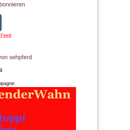
bonnieren
 Feed
von sehpferd
og
mpagne: