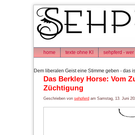
Skip
to
content
Navigation
home
texte ohne KI
sehpferd - wer 
Dem liberalen Geist eine Stimme geben - das is
Das Berkley Horse: Vom Z
Züchtigung
Geschrieben von
sehpferd
am
Samstag, 13. Juni 20