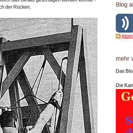
Blog a
lich der Rücken.
Atom
mehr 
Das Bl
Die Ka