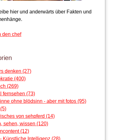
reibe hier und anderwärts über Fakten und
enhänge.
n den chef
rien
rs denken (27)
ratie (400)
ch (269)
al fernsehen (73)
sinne ohne blödsinn - aber mit fotos (95)
 (5)
risches von sehpferd (14)
, sehen, wissen (120)
ncontent (12)
 - Künstliche Intelligenz (28)