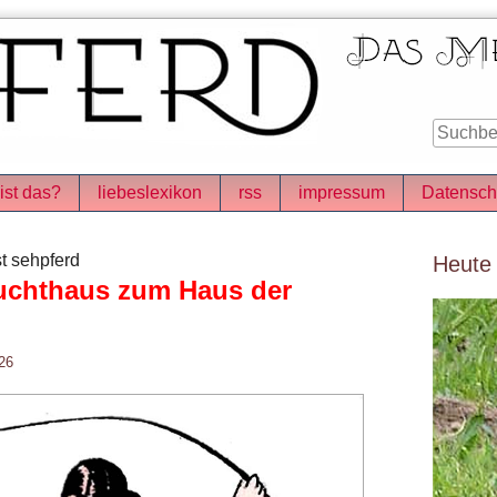
ist das?
liebeslexikon
rss
impressum
Datensch
Seitenle
t sehpferd
Heute
uchthaus zum Haus der
26