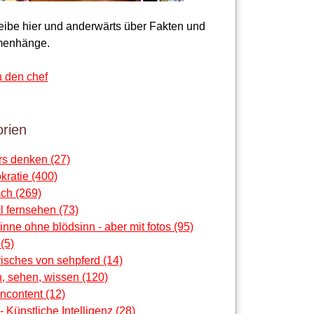
reibe hier und anderwärts über Fakten und
enhänge.
n den chef
rien
rs denken (27)
ratie (400)
ch (269)
al fernsehen (73)
sinne ohne blödsinn - aber mit fotos (95)
 (5)
risches von sehpferd (14)
, sehen, wissen (120)
ncontent (12)
 - Künstliche Intelligenz (28)