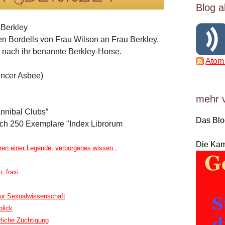
Blog a
 Berkley
 Bordells von Frau Wilson an Frau Berkley.
s nach ihr benannte Berkley-Horse.
Atom
encer Asbee)
mehr 
annibal Clubs“
Das Bl
ich 250 Exemplare "Index Librorum
Die Ka
ren einer Legende
,
verborgenes wissen
,
b
,
fraxi
zur Sexualwissenschaft
blick
rliche Züchtigung