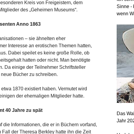
besonderen Kreis von Freigeistern, dem
Sinne - 
 Mitglieder des „Geheimen Museums“.
wenn Wa
essenten Anno 1863
anisationen – sie ähnelten eher
mer Interesse an erotischen Themen hatten,
us. Dabei speilet es keine große Rolle, ob
itsgehalt hatten oder nicht. Man benötigte
n. Da einige der Teilnehmer Schriftsteller
 neue Bücher zu schreiben.
etwa 1870 existiert haben. Vermutet wird
inigen der ehemaligen Mitglieder hatte.
mt 40 Jahre zu spät
Das Wah
Jahr 20
f die Informationen, die er in Büchern vorfand,
 Fall der Theresa Berkley hatte ihn die Zeit