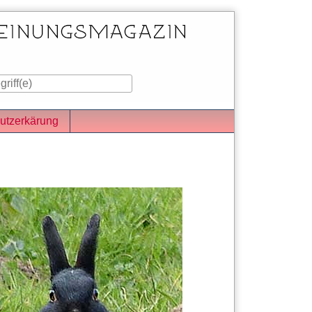
utzerkärung
iste