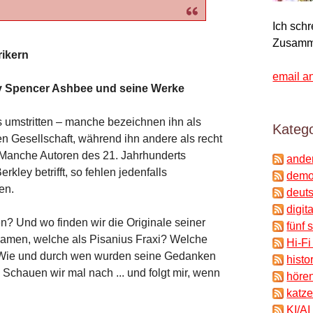
Ich sch
Zusamm
rikern
email a
y Spencer Ashbee und seine Werke
umstritten – manche bezeichnen ihn als
Katego
n Gesellschaft, während ihn andere als recht
Manche Autoren des 21. Jahrhunderts
ande
rkley betrifft, so fehlen jedenfalls
demok
en.
deuts
digit
n? Und wo finden wir die Originale seiner
fünf 
Namen, welche als Pisanius Fraxi? Welche
Hi-Fi
? Wie und durch wen wurden seine Gedanken
histo
 Schauen wir mal nach ... und folgt mir, wenn
hören
katze
KI/AI