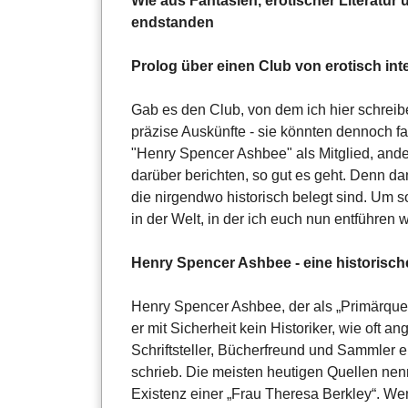
Wie aus Fantasien, erotischer Literatu
endstanden
Prolog über einen Club von erotisch in
Gab es den Club, von dem ich hier schreiben
präzise Auskünfte - sie könnten dennoch 
"Henry Spencer Ashbee" als Mitglied, ande
darüber berichten, so gut es geht. Denn da
die nirgendwo historisch belegt sind. Um s
in der Welt, in der ich euch nun entführen wi
Henry Spencer Ashbee - eine historisch
Henry Spencer Ashbee, der als „Primärquell
er mit Sicherheit kein Historiker, wie oft
Schriftsteller, Bücherfreund und Sammler er
schrieb. Die meisten heutigen Quellen nenn
Existenz einer „Frau Theresa Berkley“. Wen