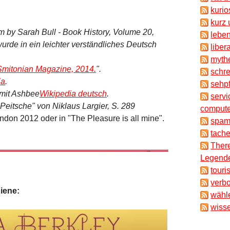
kuri
kurz 
m by Sarah Bull - Book History, Volume 20,
lebe
rde in ein leichter verständliches Deutsch
liber
myth
Smitonian Magazine, 2014.
".
schr
ia
.
sehpf
, mit Ashbee
Wikipedia deutsch
.
servi
 Peitsche" von Niklaus Largier, S. 289
compute
London 2012 oder in "The Pleasure is all mine".
spam
tache
There
Legende
touri
verb
hiene:
wähl
wisse