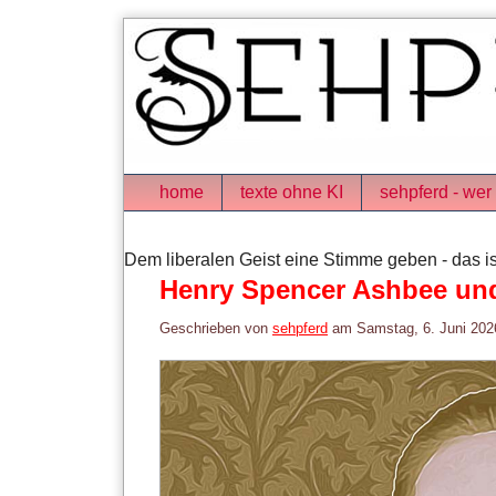
Skip
to
content
Navigation
home
texte ohne KI
sehpferd - wer 
Dem liberalen Geist eine Stimme geben - das is
Henry Spencer Ashbee und
Geschrieben von
sehpferd
am
Samstag, 6. Juni 202