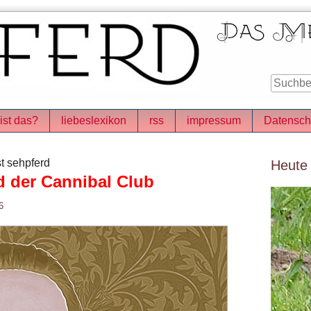
ist das?
liebeslexikon
rss
impressum
Datensch
Seitenle
t sehpferd
Heute
 der Cannibal Club
6