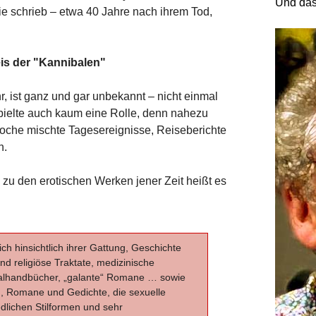
Und das
sie schrieb – etwa 40 Jahre nach ihrem Tod,
is der "Kannibalen"
 ist ganz und gar unbekannt – nicht einmal
 spielte auch kaum eine Rolle, denn nahezu
Epoche mischte Tagesereignisse, Reiseberichte
n.
 zu den erotischen Werken jener Zeit heißt es
ch hinsichtlich ihrer Gattung, Geschichte
nd religiöse Traktate, medizinische
ualhandbücher, „galante“ Romane … sowie
n, Romane und Gedichte, die sexuelle
edlichen Stilformen und sehr