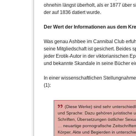
ohnehin längst überholt, als er 1877 über 
der auf 1836 datiert wurde.
Der Wert der Informationen aus dem Kre
Was genau Ashbee im Cannibal Club erfuhr,
seine Mitgliedschaft ist gesichert. Beides
jeder Erotik-Autor in der viktorianischen 
und bekannte Skandale in seine Bücher ei
In einer wissenschaftlichen Stellungnahme
(1):
(Diese Werke) sind sehr unterschiedli
und Sprache: Dazu gehören juristische u
Schriften, Übersetzungen östlicher Sex
… neuartige pornografische Zeitschrifte
Körper, Akte und Begierden in unterschi