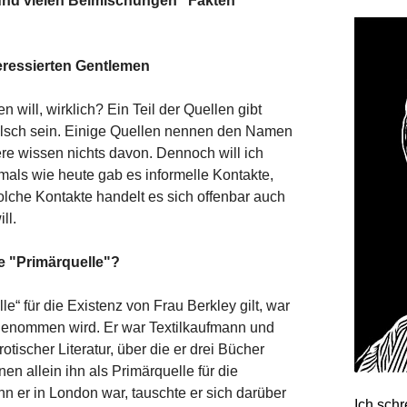
r und vielen Beimischungen "Fakten"
teressierten Gentlemen
 will, wirklich? Ein Teil der Quellen gibt
falsch sein. Einige Quellen nennen den Namen
re wissen nichts davon. Dennoch will ich
mals wie heute gab es informelle Kontakte,
olche Kontakte handelt es sich offenbar auch
ll.
e "Primärquelle"?
e“ für die Existenz von Frau Berkley gilt, war
 angenommen wird. Er war Textilkaufmann und
otischer Literatur, über die er drei Bücher
en allein ihn als Primärquelle für die
n er in London war, tauschte er sich darüber
Ich sch