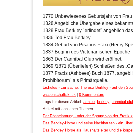
1770 Unbewiesenes Geburtsjahr von Frau
1828 Angebliche Übergabe eines bekannten
1828 Frau Berkley "erfindet" angeblich da
1836 Tod Frau Berkley
1834 Geburt von Pisanus Fraxi (Henry Sp
1837 Beginn des Victorianischen Epoche
1863 Der Cannibal Club wird eröffnet.
1869 /1871 (Überliefert) Schließen des „C
1877 Fraxis (Ashbees) Buch 1877, angebl
Prohibitorum" als Primärquelle.
Kategorien:
tacheles - zur sache
,
Theresa Berkley - auf den Spu
wissenschaftskritik
|
0 Kommentare
Tags für diesen Artikel:
ashlee
,
berkley
,
cannibal clu
Artikel mit ähnlichen Themen:
Der Rösselsprung - oder der Sprung von der Erotik 
Das Berkley-Horse und seine Nachbauten - ein Über
Das Berkley Horse als Haushaltsleiter und die körpe