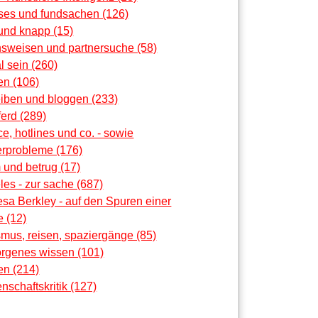
oses und fundsachen (126)
und knapp (15)
nsweisen und partnersuche (58)
al sein (260)
en (106)
eiben und bloggen (233)
erd (289)
ce, hotlines und co. - sowie
rprobleme (176)
 und betrug (17)
les - zur sache (687)
sa Berkley - auf den Spuren einer
 (12)
smus, reisen, spaziergänge (85)
orgenes wissen (101)
en (214)
nschaftskritik (127)