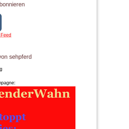
bonnieren
 Feed
von sehpferd
og
mpagne: