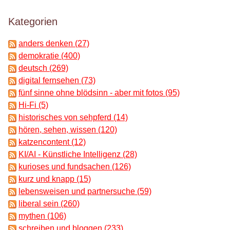
Kategorien
anders denken (27)
demokratie (400)
deutsch (269)
digital fernsehen (73)
fünf sinne ohne blödsinn - aber mit fotos (95)
Hi-Fi (5)
historisches von sehpferd (14)
hören, sehen, wissen (120)
katzencontent (12)
KI/AI - Künstliche Intelligenz (28)
kurioses und fundsachen (126)
kurz und knapp (15)
lebensweisen und partnersuche (59)
liberal sein (260)
mythen (106)
schreiben und bloggen (233)