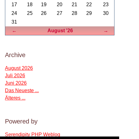
17
18
19
20
21
22
23
24
25
26
27
28
29
30
31
Zurück
Vorwärts
←
August '26
→
Archive
August 2026
Juli 2026
Juni 2026
Das Neueste ...
Älteres ...
Powered by
Serendipity PHP Weblog