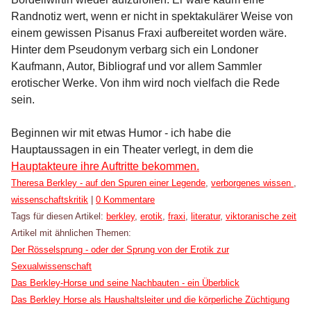
Randnotiz wert, wenn er nicht in spektakulärer Weise von
einem gewissen Pisanus Fraxi aufbereitet worden wäre.
Hinter dem Pseudonym verbarg sich ein Londoner
Kaufmann, Autor, Bibliograf und vor allem Sammler
erotischer Werke. Von ihm wird noch vielfach die Rede
sein.
Beginnen wir mit etwas Humor - ich habe die
Hauptaussagen in ein Theater verlegt, in dem die
Hauptakteure ihre Auftritte bekommen.
Kategorien:
Theresa Berkley - auf den Spuren einer Legende
,
verborgenes wissen
,
wissenschaftskritik
|
0 Kommentare
Tags für diesen Artikel:
berkley
,
erotik
,
fraxi
,
literatur
,
viktoranische zeit
Artikel mit ähnlichen Themen:
Der Rösselsprung - oder der Sprung von der Erotik zur
Sexualwissenschaft
Das Berkley-Horse und seine Nachbauten - ein Überblick
Das Berkley Horse als Haushaltsleiter und die körperliche Züchtigung